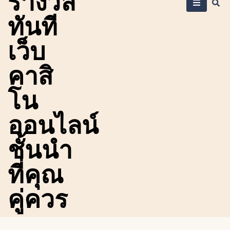
รางวัล
ทันที
เว็บ
คาสิ
โน
ออนไลน์
ชั้นนำ
ที่คุณ
คู่ควร