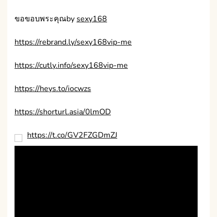
ขอขอบพระคุณby
sexy168
https://rebrand.ly/sexy168vip-me
https://cutly.info/sexy168vip-me
https://heys.to/iocwzs
https://shorturl.asia/0lmOD
https://t.co/GV2FZGDmZJ