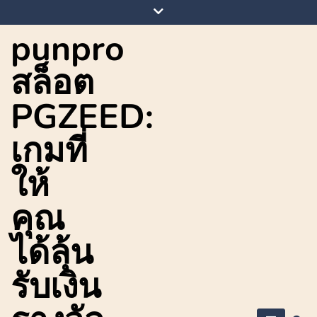
Skip
to
punpro
content
สล็อต
PGZEED:
เกมที่
ให้
คุณ
ได้ลุ้น
รับเงิน