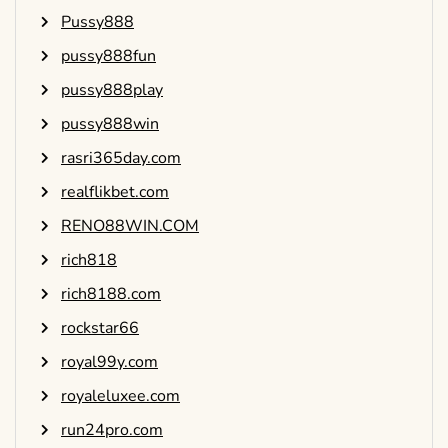
Pussy888
pussy888fun
pussy888play
pussy888win
rasri365day.com
realflikbet.com
RENO88WIN.COM
rich818
rich8188.com
rockstar66
royal99y.com
royaleluxee.com
run24pro.com