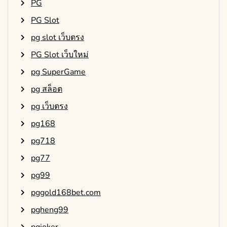
PG
PG Slot
pg slot เว็บตรง
PG Slot เว็บใหม่
pg SuperGame
pg สล็อต
pg เว็บตรง
pg168
pg718
pg77
pg99
pggold168bet.com
pgheng99