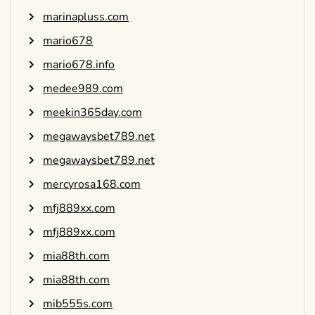
marinapluss.com
mario678
mario678.info
medee989.com
meekin365day.com
megawaysbet789.net
megawaysbet789.net
mercyrosa168.com
mfj889xx.com
mfj889xx.com
mia88th.com
mia88th.com
mib555s.com