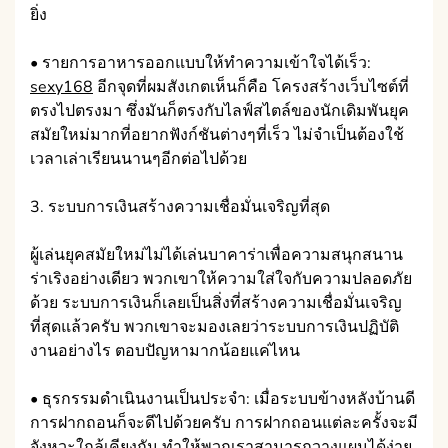
ยิ่ง
• รายการอาหารออกแบบให้ทำความเข้าใจได้เร็ว:
sexy168
อีกจุดที่ผมสังเกตเห็นก็คือ โครงสร้างเว็บไซต์ที่
ตรงไปตรงมา ซึ่งมันก็ตรงกับไลฟ์สไตล์ของนักเดิมพันยุค
สมัยใหม่มากที่อยากฟังก์ชันต่างๆที่เร็ว ไม่จำเป็นต้องใช้
เวลาเล่าเรียนนานๆอีกต่อไปด้วย
3. ระบบการเงินสร้างความเชื่อมั่นเจริญที่สุด
ผู้เล่นยุคสมัยใหม่ไม่ได้เล่นบาคาร่าเพื่อความสนุกสนาน
ร่าเริงอย่างเดียว พวกเขาให้ความใส่ใจกับความปลอดภัย
ด้วย ระบบการเงินก็เลยเป็นสิ่งที่สร้างความเชื่อมั่นเจริญ
ที่สุดแล้วครับ พวกเขาจะมองเลยว่าระบบการเงินปฏิบัติ
งานอย่างไร ตอบปัญหามากน้อยแค่ไหน
• ธุรกรรมดำเนินงานเป็นประจำ: เมื่อระบบข้างหลังบ้านดี
การฝากถอนก็จะดีไปด้วยครับ การฝากถอนแต่ละครั้งจะมี
จังหวะใกล้เคียงกัน ทำให้พวกเราสามารถวางแผนได้ง่าย