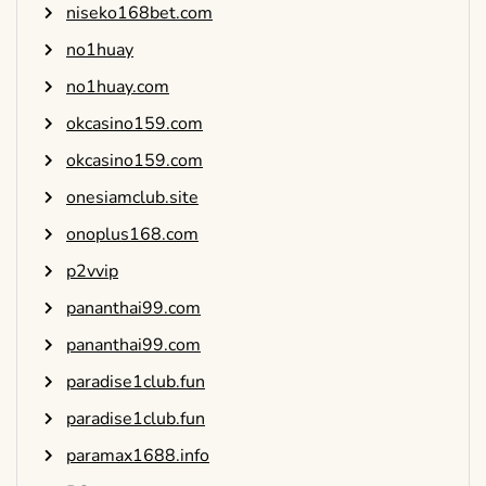
niseko168bet.com
no1huay
no1huay.com
okcasino159.com
okcasino159.com
onesiamclub.site
onoplus168.com
p2vvip
pananthai99.com
pananthai99.com
paradise1club.fun
paradise1club.fun
paramax1688.info