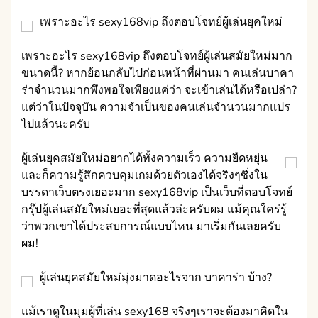
เพราะอะไร sexy168vip ถึงตอบโจทย์ผู้เล่นยุคใหม่
เพราะอะไร sexy168vip ถึงตอบโจทย์ผู้เล่นสมัยใหม่มาก
ขนาดนี้? หากย้อนกลับไปก่อนหน้าที่ผ่านมา คนเล่นบาคา
ร่าจำนวนมากพึงพอใจเพียงแค่ว่า จะเข้าเล่นได้หรือเปล่า?
แต่ว่าในปัจจุบัน ความจำเป็นของคนเล่นจำนวนมากแปร
ไปแล้วนะครับ
ผู้เล่นยุคสมัยใหม่อยากได้ทั้งความเร็ว ความยืดหยุ่น
และก็ความรู้สึกควบคุมเกมด้วยตัวเองได้จริงๆซึ่งใน
บรรดาเว็บตรงเยอะมาก sexy168vip เป็นเว็บที่ตอบโจทย์
กรุ๊ปผู้เล่นสมัยใหม่เยอะที่สุดแล้วล่ะครับผม แม้คุณใคร่รู้
ว่าพวกเขาได้ประสบการณ์แบบไหน มาเริ่มกันเลยครับ
ผม!
ผู้เล่นยุคสมัยใหม่มุ่งมาดอะไรจาก บาคาร่า บ้าง?
แม้เราดูในมุมผู้ที่เล่น sexy168 จริงๆเราจะต้องมาคิดใน