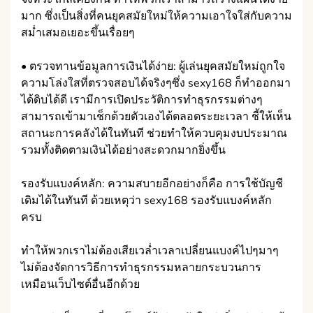
มาก ซึ่งเป็นสิ่งที่คนยุคสมัยใหม่ให้ความเอาใจใส่กับความ
สม่ำเสมอเยอะขึ้นเรื่อยๆ
• ตรวจทานข้อมูลการเงินได้ง่าย: ผู้เล่นยุคสมัยใหม่ถูกใจ
ความโล่งใสที่ตรวจสอบได้จริงๆซึ่ง sexy168 ก็ทำออกมา
ได้ดิบได้ดี เรามีการเปิดประวัติการทำธุรกรรมต่างๆ
สามารถเข้ามาเช็กด้วยตัวเองได้ตลอดระยะเวลา ชี้ให้เห็น
สถานะการคลังได้ในทันที ช่วยทำให้ควบคุมงบประมาณ
รวมทั้งติดตามเงินได้อย่างสะดวกมากยิ่งขึ้น
รองรับแบงค์หลัก: ความสบายอีกอย่างก็คือ การใช้บัญชี
เดิมได้ในทันที ด้วยเหตุว่า sexy168 รองรับแบงค์หลัก
ครบ
ทำให้พวกเราไม่ต้องเสียเวล่ำเวลาเปลี่ยนแบงค์ไปๆมาๆ
ไม่ต้องจัดการวิธีการทำธุรกรรมหลายกระบวนการ
เหมือนเว็บไซต์อื่นอีกด้วย