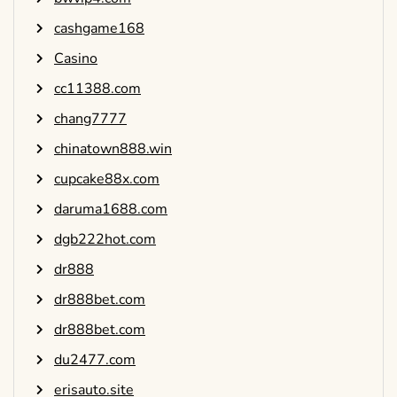
cashgame168
Casino
cc11388.com
chang7777
chinatown888.win
cupcake88x.com
daruma1688.com
dgb222hot.com
dr888
dr888bet.com
dr888bet.com
du2477.com
erisauto.site