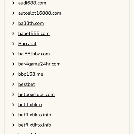
audi688.com
autoslot16888.com
ba88th.com
babet555.com
Baccarat
baj88thbz.com
bar4game24hr.com
bbp168.me
bestbet
betboxclubs.com
betflixtikto
betflixtikto.info
betflixtikto.info