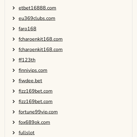
etbet16888.com
eu369clubs.com
faro168
fcharoenkit168.com
fcharoenkit168.com
ff123th
finnivips.com
fiwdee.bet
fizz169bet.com
fizz169bet.com
fortune99vip.com
fox689ok.com
fullslot