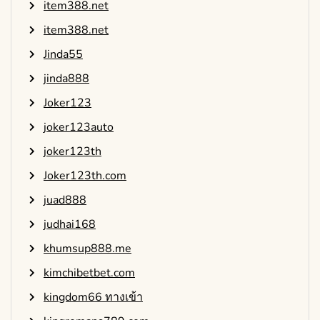
item388.net
item388.net
Jinda55
jinda888
Joker123
joker123auto
joker123th
Joker123th.com
juad888
judhai168
khumsup888.me
kimchibetbet.com
kingdom66 ทางเข้า