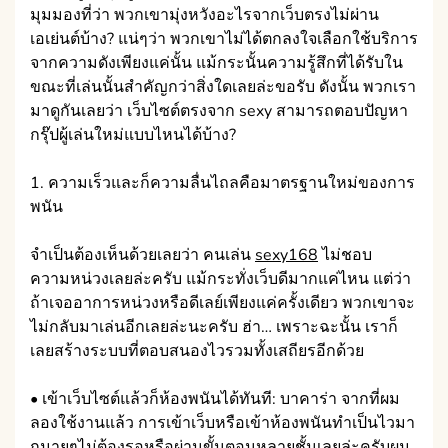
มุมมองที่ว่า พวกเขามุ่งหวังอะไรจากเว็บตรงไม่ผ่าน
เอเย่นต์บ้าง? แน่ๆว่า พวกเขาไม่ได้ตกลงใจเลือกใช้บริการ
จากความดังเพียงแค่นั้น แม้กระนั้นความรู้สึกที่ได้รับใน
ขณะที่เล่นนั้นสำคัญกว่าสิ่งใดเลยล่ะขอรับ ดังนั้น พวกเรา
มาดูกันเลยว่า เว็บไซต์ตรงจาก sexy สามารถตอบปัญหา
กรุ๊ปผู้เล่นใหม่แบบไหนได้บ้าง?
1. ความเร็วและก็ความลื่นไถลคือมาตรฐานใหม่ของการ
พนัน
จำเป็นต้องเห็นด้วยเลยว่า คนเล่น
sexy168
ไม่ชอบ
ความหน่วงเลยล่ะครับ แม้กระทั่งเว็บดีมากแค่ไหน แต่ว่า
ถ้าเจออาการหน่วงหรือดีเลย์เพียงแค่ครั้งเดียว พวกเขาจะ
ไม่กลับมาเล่นอีกเลยล่ะนะครับ ฮ่า… เพราะฉะนั้น เราก็
เลยสร้างระบบที่ตอบสนองไวรวมทั้งเสถียรอีกด้วย
• เข้าเว็บไซต์แล้วก็ห้องพนันได้ทันที: บาคาร่า จากที่ผม
ลองใช้งานแล้ว การเข้าเว็บหรือเข้าห้องพนันทำเป็นไวมา
กมายๆไม่ต้องรอหรือผ่านขั้นตอนหลายชั้นเลยล่ะครับผม