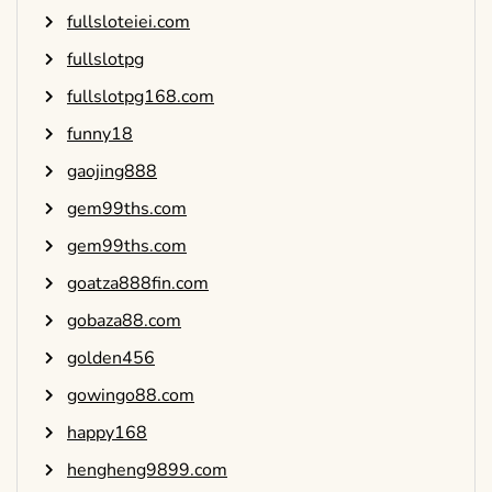
fullsloteiei.com
fullslotpg
fullslotpg168.com
funny18
gaojing888
gem99ths.com
gem99ths.com
goatza888fin.com
gobaza88.com
golden456
gowingo88.com
happy168
hengheng9899.com