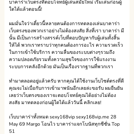
บาคาร่าเว็บตรงที่ตอบโจทย์ผู้เล่นสมัยใหม่ เริ่มเล่นก่อนผู้
ใดได้แล้วตอนนี้!
ผมมั่นใจว่าเดี๋ยวนี้หลายคนต้องการทดลองเล่นบาคาร่า
เว็บตรงของพวกเราอย่างไม่ต้องสงสัย สิ่งที่เรา บาคาร่า มี
นั้น มีเป็นการสร้างสรรค์เว็บที่ตอบปัญหากับผู้เล่นทั้งสิ้น
ให้ได้ พวกเราทราบว่าทุกคนต้องการอะไร ความรวดเร็ว
ในการเข้าใช้บริการ ความลื่นของระบบต่างๆรวมถึง
ความปลอดภัยรวมทั้งความสุขใจของการใช้แรงงาน
ระบบการคลังอีกด้วย มันเป็นเรื่องรากฐานที่พวกเรา
ทำมาตลอดอยู่แล้วครับ หากคุณได้ใช้งานเว็บไซต์ตรงที่ดี
คุณจะไม่เบื่อกับการเข้ามาพนันอีกเลยล่ะขอรับ ผมยืนยัน
เลยว่าเว็บตรงของเราจะตอบโจทย์คุณได้อย่างไม่ต้อง
สงสัย มาทดลองก่อนผู้ใดได้แล้ววันนี้ คลิกเลย!
เว็บบาคาร่าทั้งหมด sexy168vip sexy168vip.me 28
May 69 Margo โอนไว บาคาร่าแจกโบนัสทุกซีซั่น Top
51