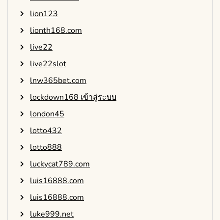
lion123
lionth168.com
live22
live22slot
lnw365bet.com
lockdown168 เข้าสู่ระบบ
london45
lotto432
lotto888
luckycat789.com
luis16888.com
luis16888.com
luke999.net