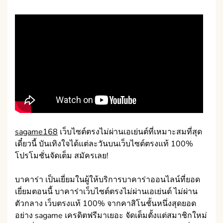
sagame168
เว็บไซต์ตรงไม่ผ่านเอเย่นต์ที่เหมาะสมที่สุด
เดี๋ยวนี้ บันเทิงใจได้แต่ละวันบนเว็บไซต์ตรงแท้ 100%
โปรโมชั่นจัดเต็ม สมัครเลย!
บาคาร่า เป็นเยี่ยมในผู้ให้บริการบาคาร่าออนไลน์ที่ยอด
เยี่ยมตอนนี้ บาคาร่าเว็บไซต์ตรงไม่ผ่านเอเย่นต์ ไม่ผ่าน
ตัวกลาง เว็บตรงแท้ 100% จากคาสิโนชั้นหนึ่งสุดยอด
อย่าง sagame เครดิตฟรีมาเยอะ จัดเต็มตั้งแต่สมาชิกใหม่