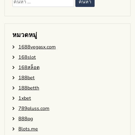
สำหรับ:
หมวดหมู่
1688vegasx.com
168slot
168สล็อต
188bet
188betth
1xbet
789pluss.com
888pg
8lots.me