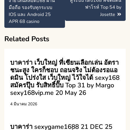
สู่ระบบ faro168 พิชิตแดน
ง่าย เล่นสล็อต168 ผ่าน
ฟาโรห์ Top 54 by
มือถือ รองรับทุกระบบ
IOS และ Android 25
Josette
APR 68 casino
Related Posts
บาคาร่า เว็บใหญ่ ที่เซียนเลือกเล่น อัตรา
ชนะสูง ใครก็ชอบ ถอนจริง ไม่ต้องรอแอ
ดมิน โปร่งใส เว็บใหญ่ ไว้ใจได้ sexy168
สมัครปุ๊บ รับสิทธิ์ปั๊บ Top 31 by Margo
sexy168vip.me 20 May 26
4 มีนาคม 2026
บาคาร่า sexygame1688 21 DEC 25