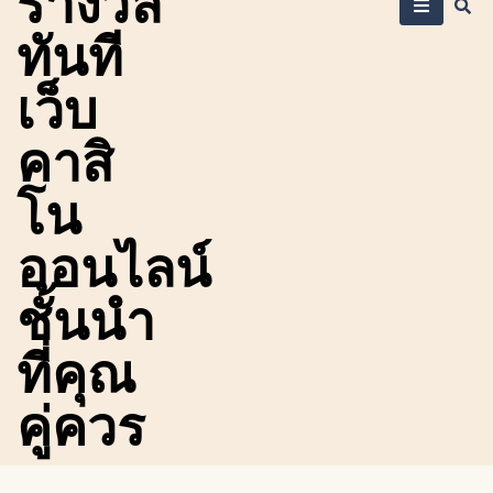
รางวัล
ทันที
เว็บ
คาสิ
โน
ออนไลน์
ชั้นนำ
ที่คุณ
คู่ควร