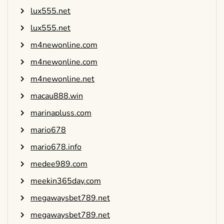
lux555.net
lux555.net
m4newonline.com
m4newonline.com
m4newonline.net
macau888.win
marinapluss.com
mario678
mario678.info
medee989.com
meekin365day.com
megawaysbet789.net
megawaysbet789.net