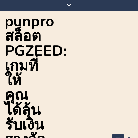
Skip
to
punpro
content
สล็อต
PGZEED:
เกมที่
ให้
คุณ
ได้ลุ้น
รับเงิน