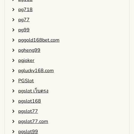
pg718
pg77
pg99
pggold168bet.com
pgheng99
pgjoker
pglucky168.com
PGSlot
pgslot เว็บตรง
pgslot168
pgslot77
pgslot77.com
pgslot99