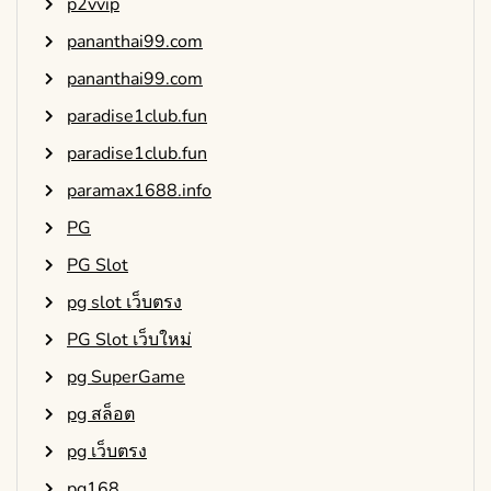
p2vvip
pananthai99.com
pananthai99.com
paradise1club.fun
paradise1club.fun
paramax1688.info
PG
PG Slot
pg slot เว็บตรง
PG Slot เว็บใหม่
pg SuperGame
pg สล็อต
pg เว็บตรง
pg168