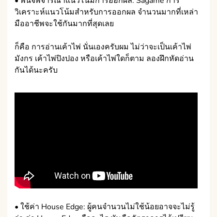
• พินิจพิจารณาแนวโน้มการออกผล: Sagame การ
วิเคราะห์แนวโน้มสำหรับการออกผล จำนวนมากที่เหล่า
มืออาชีพจะใช้กันมากที่สุดเลย
ก็คือ การอ่านเค้าไพ่ นั่นเองครับผม ไม่ว่าจะเป็นเค้าไพ่
มังกร เค้าไพ่ปิงปอง หรือเค้าไพ่ใดก็ตาม ลองฝึกหัดอ่าน
กันได้นะครับ
• ใช้ค่า House Edge: ผู้คนจำนวนไม่ใช้น้อยอาจจะไม่รู้