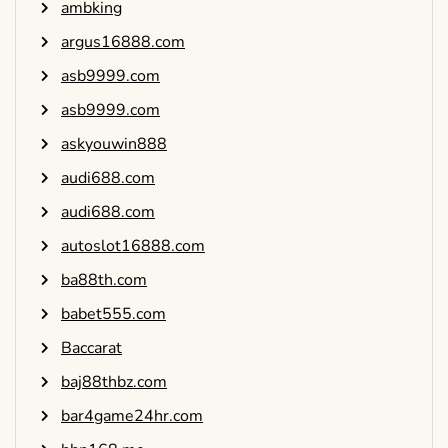
ambking
argus16888.com
asb9999.com
asb9999.com
askyouwin888
audi688.com
audi688.com
autoslot16888.com
ba88th.com
babet555.com
Baccarat
baj88thbz.com
bar4game24hr.com