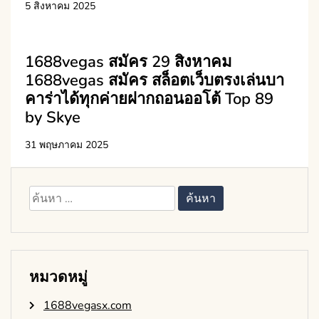
5 สิงหาคม 2025
1688vegas สมัคร 29 สิงหาคม
1688vegas สมัคร สล็อตเว็บตรงเล่นบา
คาร่าได้ทุกค่ายฝากถอนออโต้ Top 89
by Skye
31 พฤษภาคม 2025
ค้นหา
สำหรับ:
หมวดหมู่
1688vegasx.com