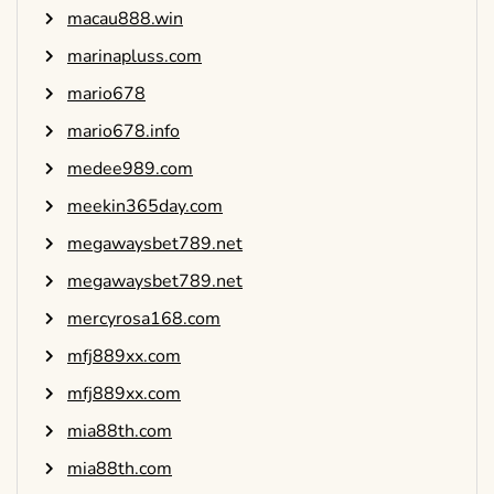
macau888.win
marinapluss.com
mario678
mario678.info
medee989.com
meekin365day.com
megawaysbet789.net
megawaysbet789.net
mercyrosa168.com
mfj889xx.com
mfj889xx.com
mia88th.com
mia88th.com