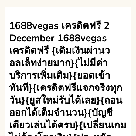
1688vegas เครดิตฟรี 2
December 1688vegas
เครดิตฟรี {เติมเงินผ่านว
อลเล็ทง่ายมาก}{ไม่มีค่า
บริการเพิ่มเติม}{ยอดเข้า
ทันที}{เครดิตฟรีแจกจริงทุก
วัน}{ยูสใหม่รับได้เลย}{ถอน
ออกได้เต็มจำนวน}{บัญชี
เดียวเล่นได้ครบ}{เปลี่ยนเกม