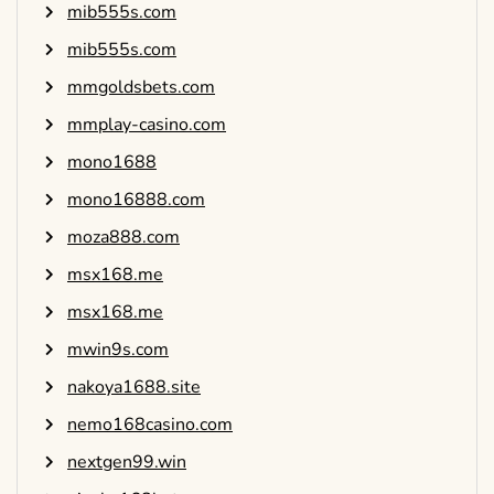
mib555s.com
mib555s.com
mmgoldsbets.com
mmplay-casino.com
mono1688
mono16888.com
moza888.com
msx168.me
msx168.me
mwin9s.com
nakoya1688.site
nemo168casino.com
nextgen99.win