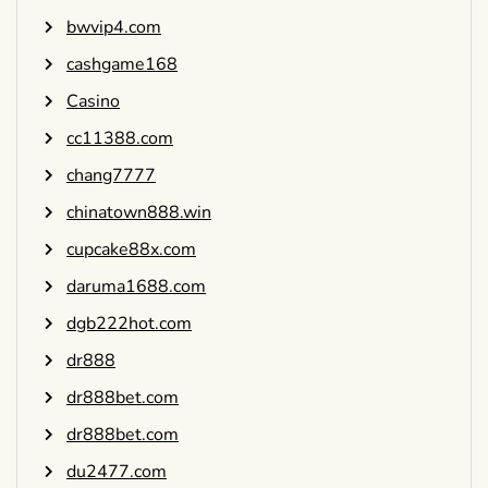
bwvip4.com
cashgame168
Casino
cc11388.com
chang7777
chinatown888.win
cupcake88x.com
daruma1688.com
dgb222hot.com
dr888
dr888bet.com
dr888bet.com
du2477.com