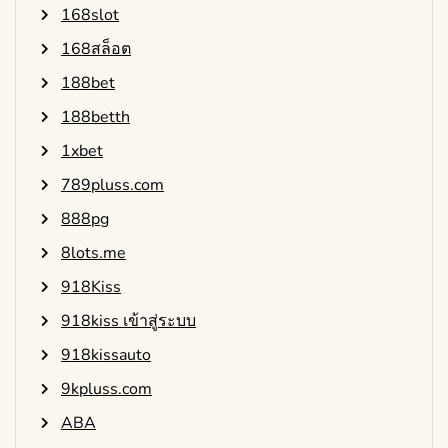
168slot
168สล็อต
188bet
188betth
1xbet
789pluss.com
888pg
8lots.me
918Kiss
918kiss เข้าสู่ระบบ
918kissauto
9kpluss.com
ABA