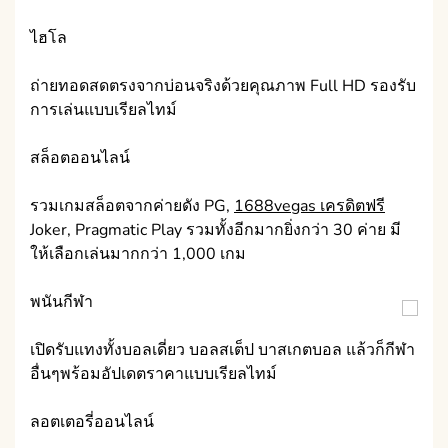
ไฮโล
ถ่ายทอดสดตรงจากบ่อนจริงด้วยคุณภาพ Full HD รองรับ
การเล่นแบบเรียลไทม์
สล็อตออนไลน์
รวมเกมสล็อตจากค่ายดัง PG,
1688vegas เครดิตฟรี
Joker, Pragmatic Play รวมทั้งอีกมากยิ่งกว่า 30 ค่าย มี
ให้เลือกเล่นมากกว่า 1,000 เกม
พนันกีฬา
เปิดรับแทงทั้งบอลเดี่ยว บอลสเต็ป บาสเกตบอล แล้วก็กีฬา
อื่นๆพร้อมอัปเดตราคาแบบเรียลไทม์
ลอตเตอรี่ออนไลน์