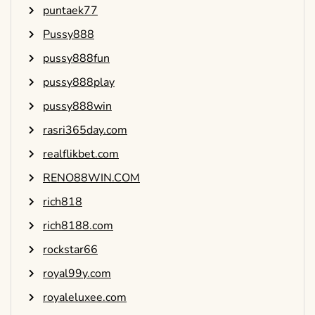
puntaek77
Pussy888
pussy888fun
pussy888play
pussy888win
rasri365day.com
realflikbet.com
RENO88WIN.COM
rich818
rich8188.com
rockstar66
royal99y.com
royaleluxee.com