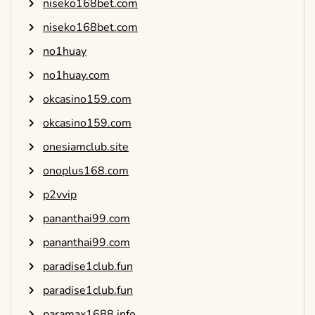
niseko168bet.com
niseko168bet.com
no1huay
no1huay.com
okcasino159.com
okcasino159.com
onesiamclub.site
onoplus168.com
p2vvip
pananthai99.com
pananthai99.com
paradise1club.fun
paradise1club.fun
paramax1688.info