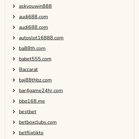
askyouwin888
audi688.com
audi688.com
autoslot16888.com
ba88th.com
babet555.com
Baccarat
baj88thbz.com
bar4game24hr.com
bbp168.me
bestbet
betboxclubs.com
betflixtikto