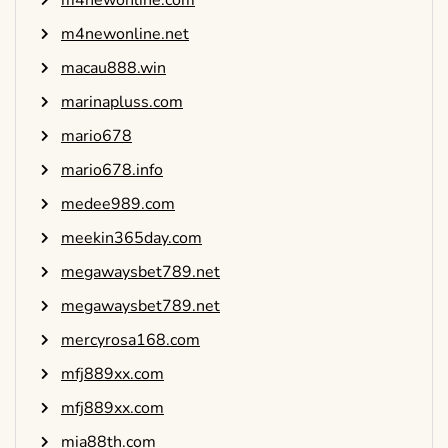
m4newonline.com
m4newonline.net
macau888.win
marinapluss.com
mario678
mario678.info
medee989.com
meekin365day.com
megawaysbet789.net
megawaysbet789.net
mercyrosa168.com
mfj889xx.com
mfj889xx.com
mia88th.com