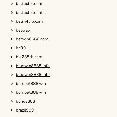
betflixtikto.info
betflixtikto.info
betm4vip.com
betway
betwin6666.com
bh99
bio285th.com
bluewin8888.info
bluewin8888.info
bombet888.win
bombet888.win
bonus888
brazil999