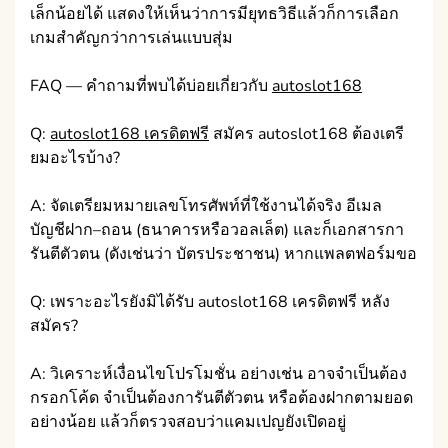
เล็กน้อยได้ แสดงให้เห็นว่าการมียุทธวิธีแล้วก็การเลือก
เกมสำคัญกว่าการเล่นแบบสุ่ม
FAQ — คำถามที่พบได้บ่อยเกี่ยวกับ
autoslot168
Q:
autoslot168 เครดิตฟรี
สมัคร autoslot168 ต้องเตรี
ยมอะไรบ้าง?
A: จัดเตรียมหมายเลขโทรศัพท์ที่ใช้งานได้จริง อีเมล
บัญชีฝาก–ถอน (ธนาคารหรือวอลเล็ต) และก็เอกสารกา
รันตีตัวตน (ดังเช่นว่า บัตรประชาชน) หากแพลตฟอร์มขอ
Q: เพราะอะไรยังมิได้รับ autoslot168 เครดิตฟรี หลัง
สมัคร?
A: วิเคราะห์เงื่อนไขโปรโมชั่น อย่างเช่น อาจจำเป็นต้อง
กรอกโค้ด จำเป็นต้องการันตีตัวตน หรือต้องฝากตามยอด
อย่างน้อย แล้วก็ตรวจสอบว่าแคมเปญยังเปิดอยู่