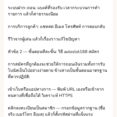
ระบบฝาก–ถอน: แบงค์ที่รองรับ เวลากระบวนการทำ
รายการ แล้วก็ค่าธรรมเนียม
การบริการลูกค้า: แชทสด อีเมล โทรศัพท์ การตอบกลับ
รีวิวจากผู้เล่น แล้วก็เรื่องราวแก้ไขปัญหา
หัวข้อ 2 — ขั้นตอนทีละขั้น: วิธี autoslot168 สมัคร
การสมัครที่ถูกต้องจะช่วยให้การถอนเงินรวมทั้งการรับ
โบนัสเป็นไปอย่างง่ายดาย ข้างล่างเป็นขั้นตอนมาตรฐาน
ที่ควรปฏิบัติ:
เข้าเว็บหรือแอปทางการ — พิมพ์ URL เองหรือเข้าจาก
หนทางที่เชื่อถือได้ วิเคราะห์ HTTPS
คลิกลงทะเบียนเป็นสมาชิก — กรอกข้อมูลรากฐาน (ชื่อ
จริง เบอร์โทร อีเมล) แล้วก็ตั้งรหัสผ่านที่แข็งแรง