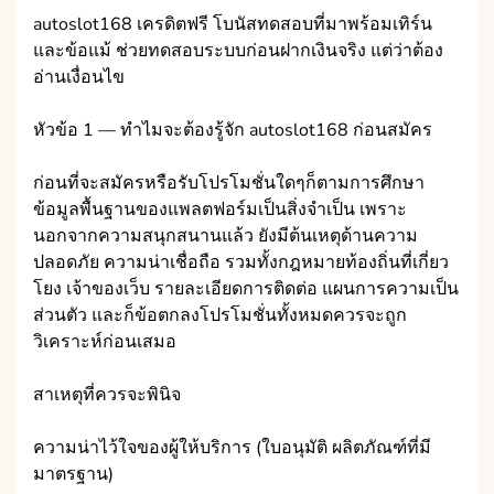
autoslot168 เครดิตฟรี โบนัสทดสอบที่มาพร้อมเทิร์น
และข้อแม้ ช่วยทดสอบระบบก่อนฝากเงินจริง แต่ว่าต้อง
อ่านเงื่อนไข
หัวข้อ 1 — ทำไมจะต้องรู้จัก autoslot168 ก่อนสมัคร
ก่อนที่จะสมัครหรือรับโปรโมชั่นใดๆก็ตามการศึกษา
ข้อมูลพื้นฐานของแพลตฟอร์มเป็นสิ่งจำเป็น เพราะ
นอกจากความสนุกสนานแล้ว ยังมีต้นเหตุด้านความ
ปลอดภัย ความน่าเชื่อถือ รวมทั้งกฎหมายท้องถิ่นที่เกี่ยว
โยง เจ้าของเว็บ รายละเอียดการติดต่อ แผนการความเป็น
ส่วนตัว และก็ข้อตกลงโปรโมชั่นทั้งหมดควรจะถูก
วิเคราะห์ก่อนเสมอ
สาเหตุที่ควรจะพินิจ
ความน่าไว้ใจของผู้ให้บริการ (ใบอนุมัติ ผลิตภัณฑ์ที่มี
มาตรฐาน)