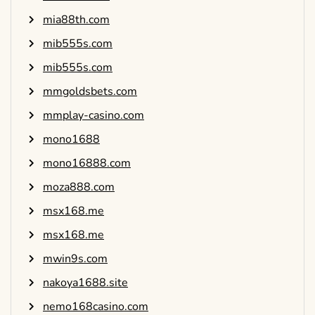
mia88th.com
mib555s.com
mib555s.com
mmgoldsbets.com
mmplay-casino.com
mono1688
mono16888.com
moza888.com
msx168.me
msx168.me
mwin9s.com
nakoya1688.site
nemo168casino.com