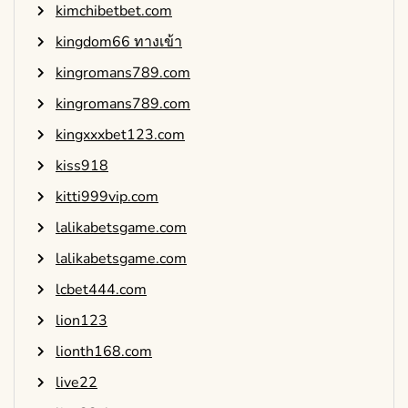
kimchibetbet.com
kingdom66 ทางเข้า
kingromans789.com
kingromans789.com
kingxxxbet123.com
kiss918
kitti999vip.com
lalikabetsgame.com
lalikabetsgame.com
lcbet444.com
lion123
lionth168.com
live22