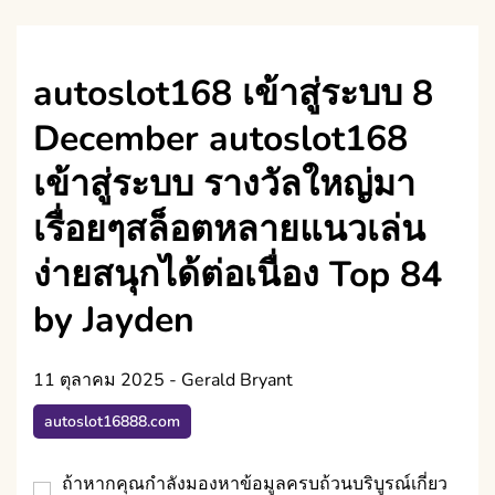
autoslot168 เข้าสู่ระบบ 8
December autoslot168
เข้าสู่ระบบ รางวัลใหญ่มา
เรื่อยๆสล็อตหลายแนวเล่น
ง่ายสนุกได้ต่อเนื่อง Top 84
by Jayden
11 ตุลาคม 2025
-
Gerald Bryant
autoslot16888.com
ถ้าหากคุณกำลังมองหาข้อมูลครบถ้วนบริบูรณ์เกี่ยว