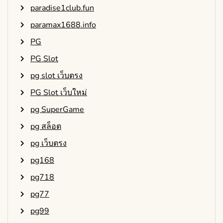
paradise1club.fun
paramax1688.info
PG
PG Slot
pg slot เว็บตรง
PG Slot เว็บใหม่
pg SuperGame
pg สล็อต
pg เว็บตรง
pg168
pg718
pg77
pg99