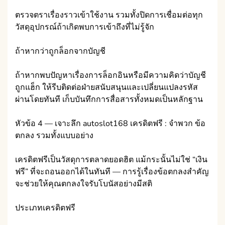
ตรวจตราเรื่องราวเข้าใช้งาน รวมทั้งปิดการเชื่อมต่อทุก
วัสดุอุปกรณ์ถ้าเกิดพบการเข้าถึงที่ไม่รู้จัก
ถ้าหากว่าถูกล็อกจากบัญชี
ถ้าหากพบปัญหาเรื่องการล็อกอินหรือมีความคิดว่าบัญชี
ถูกแฮ็ก ให้รีบติดต่อฝ่ายสนับสนุนและเปลี่ยนแปลงรหัส
ผ่านโดยทันที เก็บบันทึกการสื่อสารทั้งหมดเป็นหลักฐาน
หัวข้อ 4 — เจาะลึก autoslot168 เครดิตฟรี : จำพวก ข้อ
ตกลง รวมทั้งแบบอย่าง
เครดิตฟรีเป็นวัสดุการตลาดยอดฮิต แม้กระนั้นไม่ใช่ “เงิน
ฟรี” ที่จะถอนออกได้ในทันที — การรู้เรื่องข้อตกลงสำคัญ
จะช่วยให้คุณตกลงใจรับโบนัสอย่างมีสติ
ประเภทเครดิตฟรี