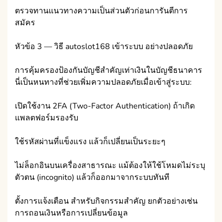
ตรวจทานแนวทางความเป็นส่วนตัวก่อนการันตีการ
สมัคร
หัวข้อ 3 — วิธี autoslot168 เข้าระบบ อย่างปลอดภัย
การคุ้มครองป้องกันบัญชีสำคัญเท่าเงินในบัญชีธนาคาร
นี่เป็นหนทางที่ช่วยเพิ่มความปลอดภัยเมื่อเข้าสู่ระบบ:
เปิดใช้งาน 2FA (Two-Factor Authentication) ถ้าเกิด
แพลตฟอร์มรองรับ
ใช้รหัสผ่านที่แข็งแรง แล้วก็เปลี่ยนเป็นระยะๆ
ไม่ล็อกอินบนเครื่องสาธารณะ แม้ต้องให้ใช้โหมดไม่ระบุ
ตัวตน (incognito) แล้วก็ออกมาจากระบบทันที
ตั้งการแจ้งเตือน สำหรับกิจกรรมสำคัญ ยกตัวอย่างเช่น
การถอนเงินหรือการเปลี่ยนข้อมูล