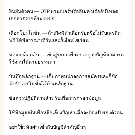
ยืนยันตัวตน — OTP ผ่านเบอร์หรืออีเมล หรืออัปโหลด
เอกสารจากที่ระบบขอ
เลือกโปรโมชั่น — ถ้าเกิดมีตัวเลือกรับหรือไม่รับเครดิต
ฟรี ให้พิจารณาเทิร์นและก็เงื่อนไขก่อน
ทดลองล็อกอิน — เข้าสู่ระบบเพื่อตรวจดูว่าบัญชีสามารถ
ใช้งานได้ตามธรรมดา
บันทึกหลักฐาน — เก็บภาพหน้าจอการสมัครและก็ข้อ
จำกัดโปรโมชั่นไว้เป็นหลักฐาน
ข้อควรปฏิบัติตามสำหรับเพื่อการกรอกข้อมูล
ใช้ข้อมูลจริงเพื่อหลีกเลี่ยงปัญหาเมื่อจะต้องรับรองตัวตน
อย่าใช้รหัสผ่านซ้ำกับบัญชีสำคัญอื่นๆ