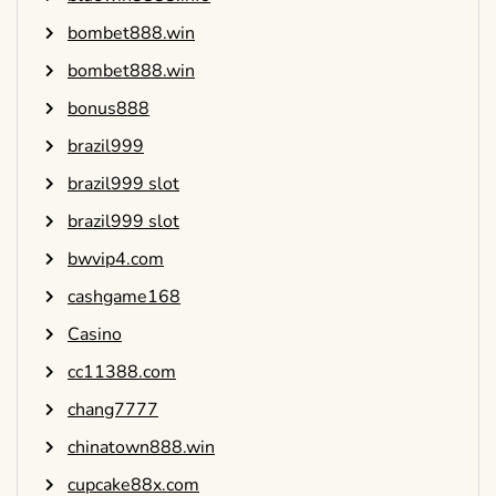
bombet888.win
bombet888.win
bonus888
brazil999
brazil999 slot
brazil999 slot
bwvip4.com
cashgame168
Casino
cc11388.com
chang7777
chinatown888.win
cupcake88x.com