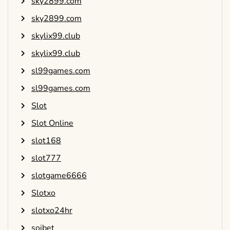
sky2899.com
sky2899.com
skylix99.club
skylix99.club
sl99games.com
sl99games.com
Slot
Slot Online
slot168
slot777
slotgame6666
Slotxo
slotxo24hr
soibet