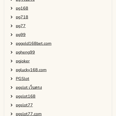
pg168
pg718
pg77
pg99
pggold168bet.com
pgheng99
pgjoker
pglucky168.com
PGSlot
pgslot เว็บตรง
pgslot168
pgslot77
pgslot77.com