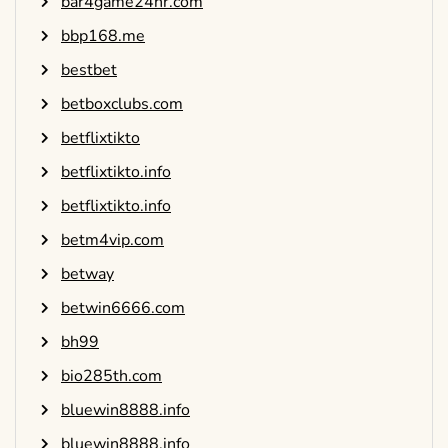
bar4game24hr.com
bbp168.me
bestbet
betboxclubs.com
betflixtikto
betflixtikto.info
betflixtikto.info
betm4vip.com
betway
betwin6666.com
bh99
bio285th.com
bluewin8888.info
bluewin8888.info