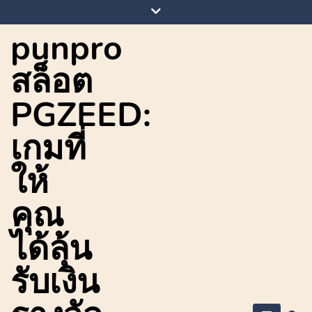
Skip
to
punpro
content
สล็อต
PGZEED:
เกมที่
ให้
คุณ
ได้ลุ้น
รับเงิน