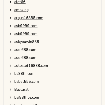
alot66
ambking
argus16888.com
asb9999.com
asb9999.com
askyouwin888
audi688.com
audi688.com
autoslot16888.com
ba88th.com
babet555.com
Baccarat
baj88thbz.com