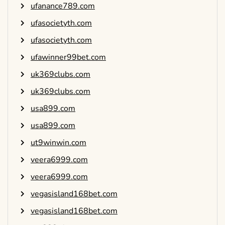
ufanance789.com
ufasocietyth.com
ufasocietyth.com
ufawinner99bet.com
uk369clubs.com
uk369clubs.com
usa899.com
usa899.com
ut9winwin.com
veera6999.com
veera6999.com
vegasisland168bet.com
vegasisland168bet.com