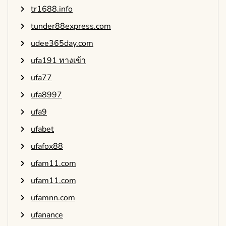
tr1688.info
tunder88express.com
udee365day.com
ufa191 ทางเข้า
ufa77
ufa8997
ufa9
ufabet
ufafox88
ufam11.com
ufam11.com
ufamnn.com
ufanance