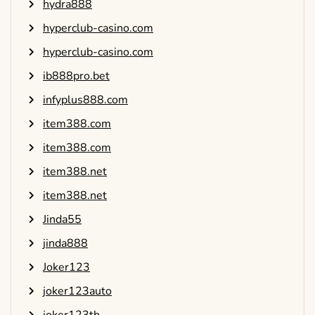
hydra888
hyperclub-casino.com
hyperclub-casino.com
ib888pro.bet
infyplus888.com
item388.com
item388.com
item388.net
item388.net
Jinda55
jinda888
Joker123
joker123auto