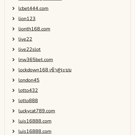
lcbet444.com
lion123
lionth168.com
live22
live22slot
lnw365bet.com
lockdown168 เข้าสู่ระบบ
london45
lotto432
lotto888
luckycat789.com
luis16888.com
luis16888.com