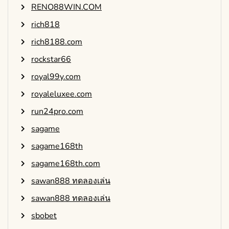
RENO88WIN.COM
rich818
rich8188.com
rockstar66
royal99y.com
royaleluxee.com
run24pro.com
sagame
sagame168th
sagame168th.com
sawan888 ทดลองเล่น
sawan888 ทดลองเล่น
sbobet