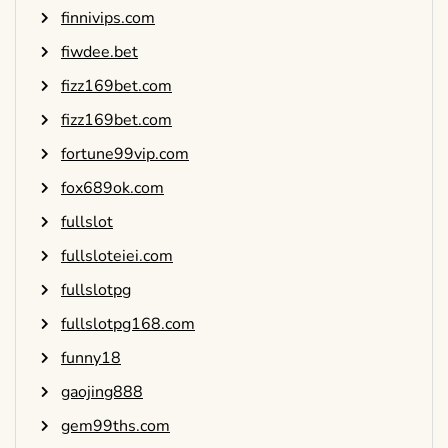
finnivips.com
fiwdee.bet
fizz169bet.com
fizz169bet.com
fortune99vip.com
fox689ok.com
fullslot
fullsloteiei.com
fullslotpg
fullslotpg168.com
funny18
gaojing888
gem99ths.com