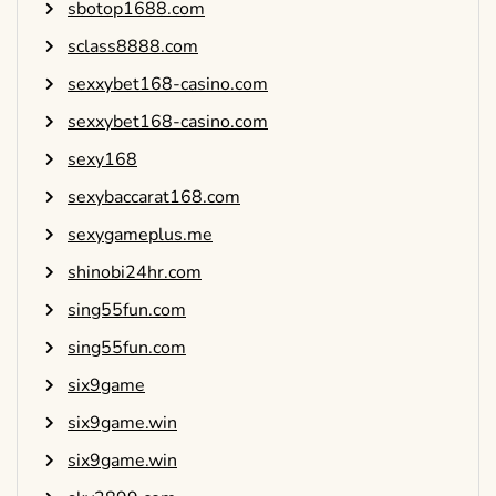
sbotop1688.com
sclass8888.com
sexxybet168-casino.com
sexxybet168-casino.com
sexy168
sexybaccarat168.com
sexygameplus.me
shinobi24hr.com
sing55fun.com
sing55fun.com
six9game
six9game.win
six9game.win