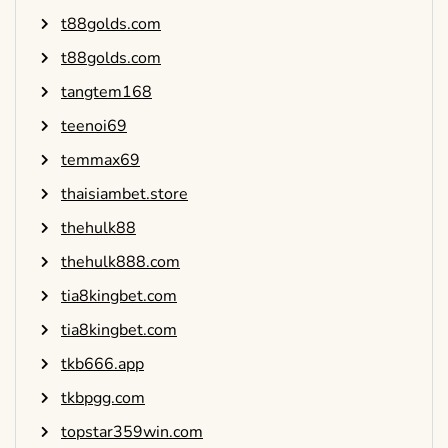
t88golds.com
t88golds.com
tangtem168
teenoi69
temmax69
thaisiambet.store
thehulk88
thehulk888.com
tia8kingbet.com
tia8kingbet.com
tkb666.app
tkbpgg.com
topstar359win.com