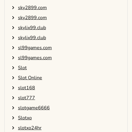
sky2899.com
sky2899.com
skylix99.club
skylix99.club
sl99games.com
sl99games.com
Slot
Slot Online
slot168
slot777
slotgame6666
Slotxo
slotxo24hr