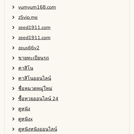
yumyum168.com
z5vip.me
zeed1911.com
zeed1911.com
zeus66v2
ขายทะเบียนรถ
คาสิโน
คาสิโนออนไลน์
ชื่อหมวดหมู่ใหม่
ซื้อหวยออนไลน์ 24
ดูหนัง
ดูหนังx
ดูหนังหนังออนไลน์