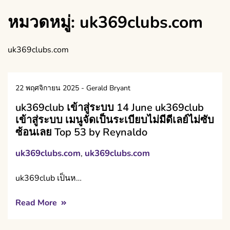
หมวดหมู่:
uk369clubs.com
uk369clubs.com
22 พฤศจิกายน 2025
-
Gerald Bryant
uk369club เข้าสู่ระบบ 14 June uk369club
เข้าสู่ระบบ เมนูจัดเป็นระเบียบไม่มีดีเลย์ไม่ซับ
ซ้อนเลย Top 53 by Reynaldo
uk369clubs.com
uk369clubs.com
,
uk369club เป็นห…
Read More