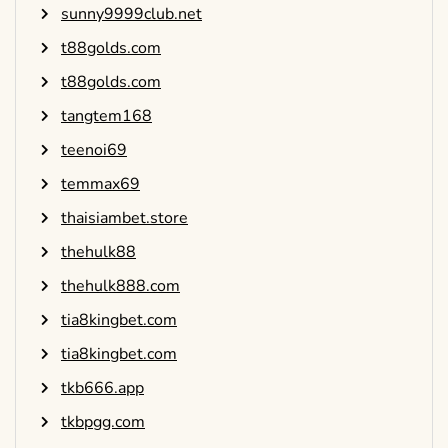
sunny9999club.net
t88golds.com
t88golds.com
tangtem168
teenoi69
temmax69
thaisiambet.store
thehulk88
thehulk888.com
tia8kingbet.com
tia8kingbet.com
tkb666.app
tkbpgg.com