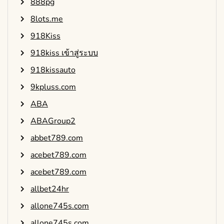
888pg
8lots.me
918Kiss
918kiss เข้าสู่ระบบ
918kissauto
9kpluss.com
ABA
ABAGroup2
abbet789.com
acebet789.com
acebet789.com
allbet24hr
allone745s.com
allone745s.com