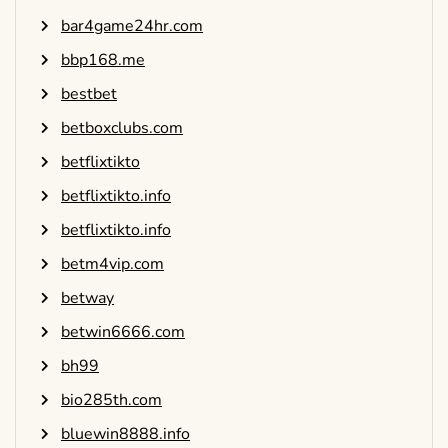
bar4game24hr.com
bbp168.me
bestbet
betboxclubs.com
betflixtikto
betflixtikto.info
betflixtikto.info
betm4vip.com
betway
betwin6666.com
bh99
bio285th.com
bluewin8888.info