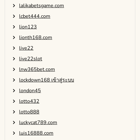
lalikabetsgame.com
lcbet444.com
lion123
lionth168.com
live22
live22slot
lnw365bet.com
lockdown168 เข้าสู่ระบบ
london45
lotto432
lotto888
luckycat789.com
luis16888.com