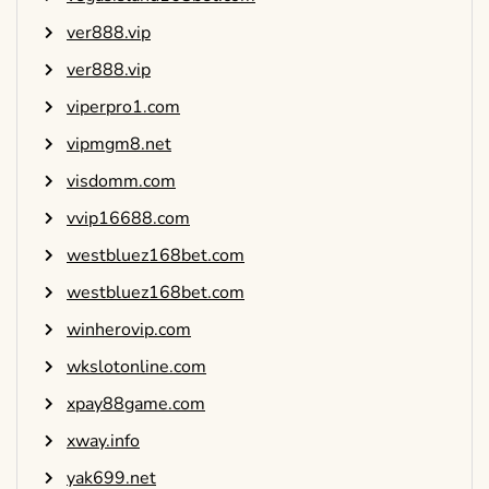
ver888.vip
ver888.vip
viperpro1.com
vipmgm8.net
visdomm.com
vvip16688.com
westbluez168bet.com
westbluez168bet.com
winherovip.com
wkslotonline.com
xpay88game.com
xway.info
yak699.net