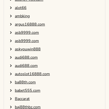
alot66
ambking
argus16888.com
asb9999.com
asb9999.com
askyouwin888
audi688.com
audi688.com
autoslot16888.com
ba88th.com
babet555.com
Baccarat
baj88thbz.com