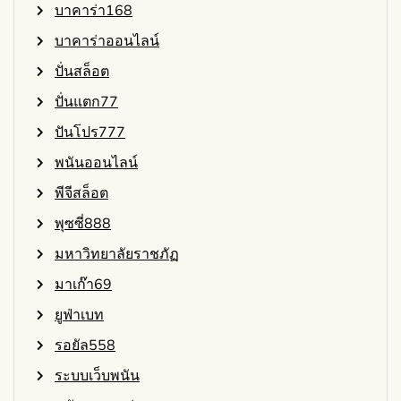
บาคาร่า168
บาคาร่าออนไลน์
ปั่นสล็อต
ปั่นแตก77
ปันโปร777
พนันออนไลน์
พีจีสล็อต
พุซซี่888
มหาวิทยาลัยราชภัฏ
มาเก๊า69
ยูฟ่าเบท
รอยัล558
ระบบเว็บพนัน