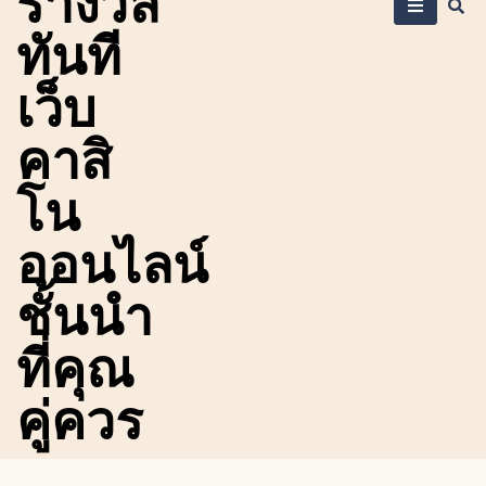
รางวัล
ทันที
เว็บ
คาสิ
โน
ออนไลน์
ชั้นนำ
ที่คุณ
คู่ควร