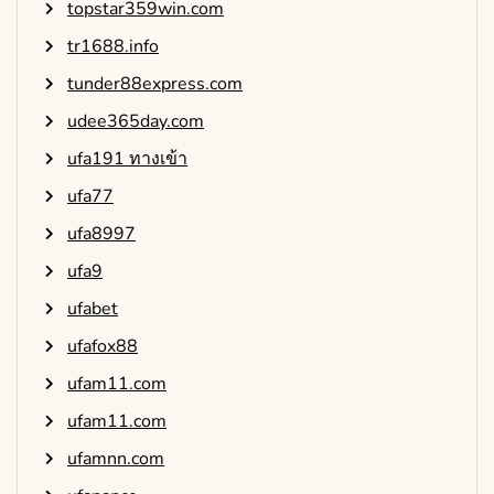
topstar359win.com
tr1688.info
tunder88express.com
udee365day.com
ufa191 ทางเข้า
ufa77
ufa8997
ufa9
ufabet
ufafox88
ufam11.com
ufam11.com
ufamnn.com