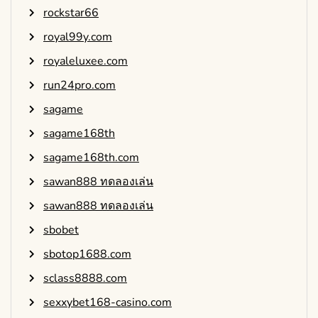
rockstar66
royal99y.com
royaleluxee.com
run24pro.com
sagame
sagame168th
sagame168th.com
sawan888 ทดลองเล่น
sawan888 ทดลองเล่น
sbobet
sbotop1688.com
sclass8888.com
sexxybet168-casino.com