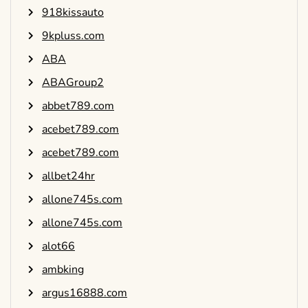
918kissauto
9kpluss.com
ABA
ABAGroup2
abbet789.com
acebet789.com
acebet789.com
allbet24hr
allone745s.com
allone745s.com
alot66
ambking
argus16888.com