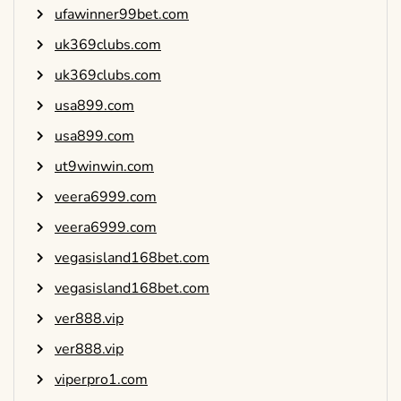
ufawinner99bet.com
uk369clubs.com
uk369clubs.com
usa899.com
usa899.com
ut9winwin.com
veera6999.com
veera6999.com
vegasisland168bet.com
vegasisland168bet.com
ver888.vip
ver888.vip
viperpro1.com