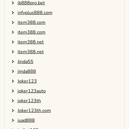
ib888pro.bet
infyplus888.com
item388.com
item388.com
item388.net
item388.net
Jinda55
jinda888
Joker123
joker123auto
joker123th
Joker123th.com
juad888