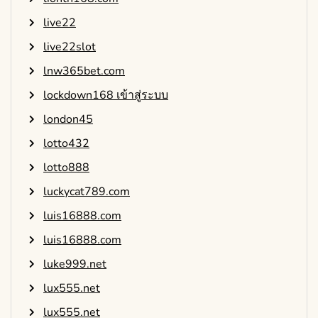
live22
live22slot
lnw365bet.com
lockdown168 เข้าสู่ระบบ
london45
lotto432
lotto888
luckycat789.com
luis16888.com
luis16888.com
luke999.net
lux555.net
lux555.net