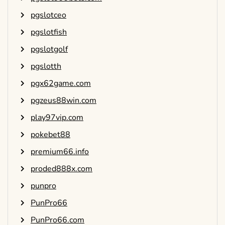
pgslotceo
pgslotfish
pgslotgolf
pgslotth
pgx62game.com
pgzeus88win.com
play97vip.com
pokebet88
premium66.info
proded888x.com
punpro
PunPro66
PunPro66.com