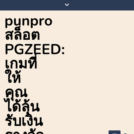
Skip
to
punpro
content
สล็อต
PGZEED:
เกมที่
ให้
คุณ
ได้ลุ้น
รับเงิน