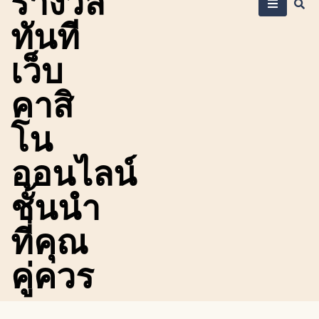
รางวัล
ทันที
เว็บ
คาสิ
โน
ออนไลน์
ชั้นนำ
ที่คุณ
คู่ควร