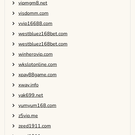
vipmgm8.net
visdomm.com
vvip16688.com
westbluez168bet.com
westbluez168bet.com
winherovip.com
wkslotonline.com
xpay88game.com
xway.info
yak699.net
yumyum168.com
z5vip.me
zeed1911.com