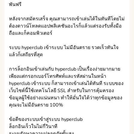
พันฟรี
หลังจากสมัครเสร็จ คุณสามารถเข้าเล่นได้ในทันทีโดยไม่
ต้องดาวน์โหลดแอปพลิเคชันอะไรก็แล้วแต่รองรับทั้งมือ
ถือและก็คอมพิวเตอร์
ระบบ hyperclub เข้าระบบ ไม่มีอันตราย รวดเร็วทันใจ
แล้วก็เสถียรที่สุด
การล็อกอินเข้าเล่นกับ hyperclub เป็นเรื่องง่ายมากมาย
เพียงแต่กรอกเบอร์โทรศัพท์และรหัสผ่านในหน้า
hyperclub เข้าระบบ ก็สามารถเข้าเล่นได้ทันที ระบบของ
เว็บไซต์นี้ใช้เทคโนโลยี SSL สำหรับในการคุ้มครอง
ข้อมูลผู้ใช้อย่างแน่นหนา ทำให้มั่นใจได้ว่าทุกข้อมูลของ
คุณจะไม่มีอันตราย 100%
ข้อดีของระบบเข้าสู่ระบบ hyperclub
ล็อกอินเร็วในไม่กี่วินาที
ระบบรักษาความปลอดภัยขั้นสูง