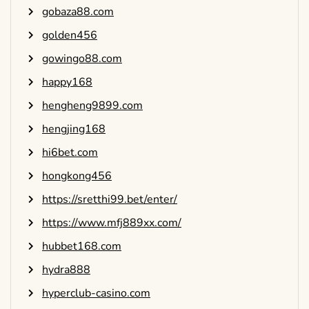
gobaza88.com
golden456
gowingo88.com
happy168
hengheng9899.com
hengjing168
hi6bet.com
hongkong456
https://sretthi99.bet/enter/
https://www.mfj889xx.com/
hubbet168.com
hydra888
hyperclub-casino.com