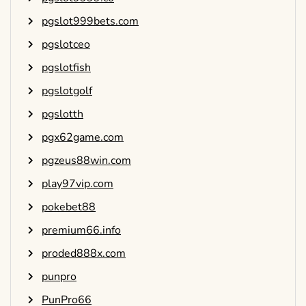
pgslot999bets.com
pgslotceo
pgslotfish
pgslotgolf
pgslotth
pgx62game.com
pgzeus88win.com
play97vip.com
pokebet88
premium66.info
proded888x.com
punpro
PunPro66