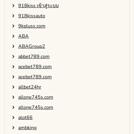
918kiss เข้าสู่ระบบ
918kissauto
9kpluss.com
ABA
ABAGroup2
abbet789.com
acebet789.com
acebet789.com
allbet24hr
allone745s.com
allone745s.com
alot66
ambking