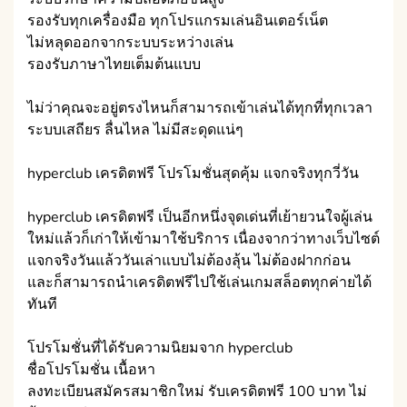
รองรับทุกเครื่องมือ ทุกโปรแกรมเล่นอินเตอร์เน็ต
ไม่หลุดออกจากระบบระหว่างเล่น
รองรับภาษาไทยเต็มต้นแบบ
ไม่ว่าคุณจะอยู่ตรงไหนก็สามารถเข้าเล่นได้ทุกที่ทุกเวลา
ระบบเสถียร ลื่นไหล ไม่มีสะดุดแน่ๆ
hyperclub เครดิตฟรี โปรโมชั่นสุดคุ้ม แจกจริงทุกวี่วัน
hyperclub เครดิตฟรี เป็นอีกหนึ่งจุดเด่นที่เย้ายวนใจผู้เล่น
ใหม่แล้วก็เก่าให้เข้ามาใช้บริการ เนื่องจากว่าทางเว็บไซต์
แจกจริงวันแล้ววันเล่าแบบไม่ต้องลุ้น ไม่ต้องฝากก่อน
และก็สามารถนำเครดิตฟรีไปใช้เล่นเกมสล็อตทุกค่ายได้
ทันที
โปรโมชั่นที่ได้รับความนิยมจาก hyperclub
ชื่อโปรโมชั่น เนื้อหา
ลงทะเบียนสมัครสมาชิกใหม่ รับเครดิตฟรี 100 บาท ไม่