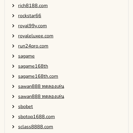
rich8188.com
rockstar66
royal99y.com
royaleluxee.com
run24pro.com
sagame
sagame168th
sagame168th.com
sawan888 ทดลองเล่น
sawan888 ทดลองเล่น
sbobet
sbotop1688.com
sclass8888.com