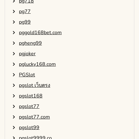
pg718
pg77
pg99
pggold168bet.com
pgheng99
pgjoker
pglucky168.com
PGSlot
pgslot เว็บตรง
pgslot168
pgslot77
pgslot77.com
pgslot99
pgslot9999.co