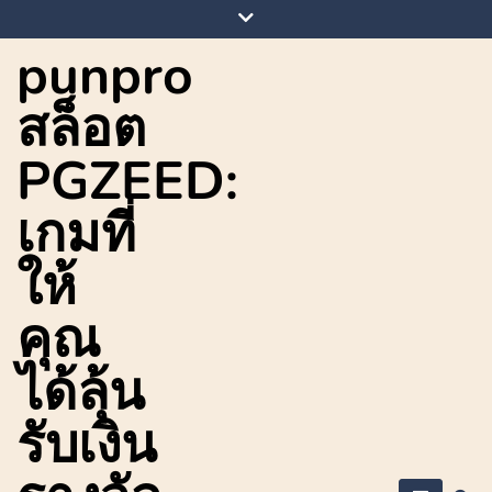
Skip
to
punpro
content
สล็อต
PGZEED:
เกมที่
ให้
คุณ
ได้ลุ้น
รับเงิน