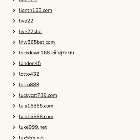
lionth168.com
live22
live22slot
lnw365bet.com
lockdown168 เข้าสู่ระบบ
london45
lotto432
lotto888
luckycat789.com
luis16888.com
luis16888.com
luke999.net
lux555.net