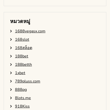
หมวดหมู่
1688vegasx.com
168slot
168สล็อต
188bet
188betth
1xbet
789pluss.com
888pg
8lots.me
918Kiss