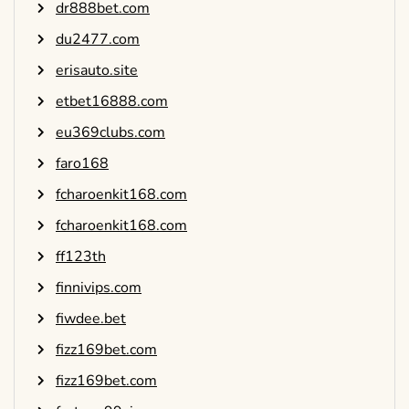
dr888bet.com
du2477.com
erisauto.site
etbet16888.com
eu369clubs.com
faro168
fcharoenkit168.com
fcharoenkit168.com
ff123th
finnivips.com
fiwdee.bet
fizz169bet.com
fizz169bet.com