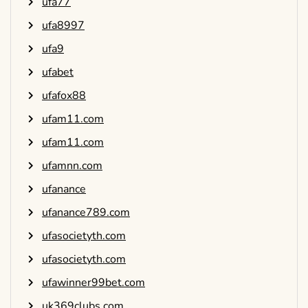
ufa77
ufa8997
ufa9
ufabet
ufafox88
ufam11.com
ufam11.com
ufamnn.com
ufanance
ufanance789.com
ufasocietyth.com
ufasocietyth.com
ufawinner99bet.com
uk369clubs.com