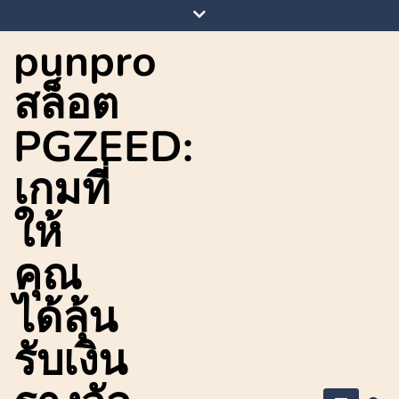
Skip
to
punpro
content
สล็อต
PGZEED:
เกมที่
ให้
คุณ
ได้ลุ้น
รับเงิน