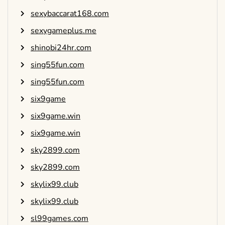
sexybaccarat168.com
sexygameplus.me
shinobi24hr.com
sing55fun.com
sing55fun.com
six9game
six9game.win
six9game.win
sky2899.com
sky2899.com
skylix99.club
skylix99.club
sl99games.com