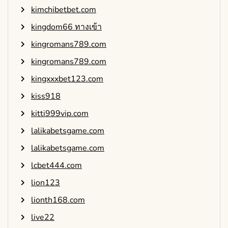
kimchibetbet.com
kingdom66 ทางเข้า
kingromans789.com
kingromans789.com
kingxxxbet123.com
kiss918
kitti999vip.com
lalikabetsgame.com
lalikabetsgame.com
lcbet444.com
lion123
lionth168.com
live22