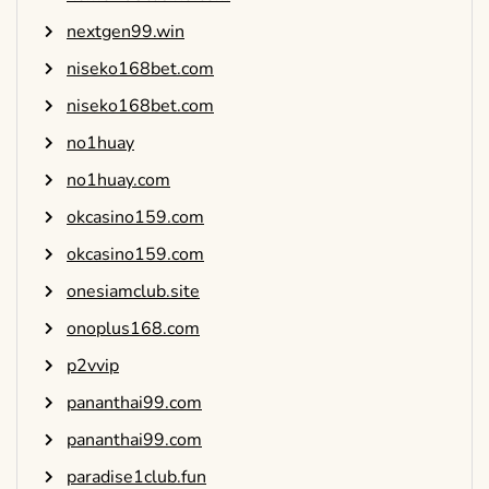
nextgen99.win
niseko168bet.com
niseko168bet.com
no1huay
no1huay.com
okcasino159.com
okcasino159.com
onesiamclub.site
onoplus168.com
p2vvip
pananthai99.com
pananthai99.com
paradise1club.fun