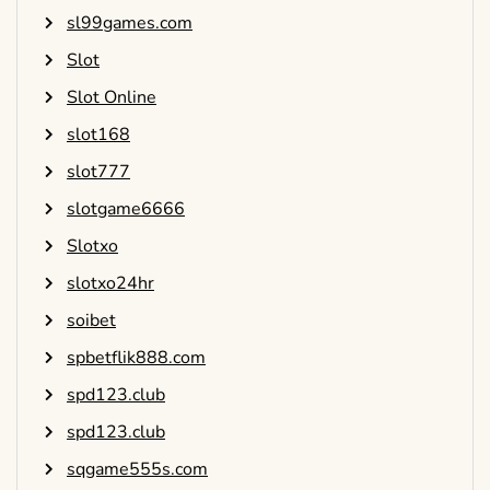
sl99games.com
Slot
Slot Online
slot168
slot777
slotgame6666
Slotxo
slotxo24hr
soibet
spbetflik888.com
spd123.club
spd123.club
sqgame555s.com