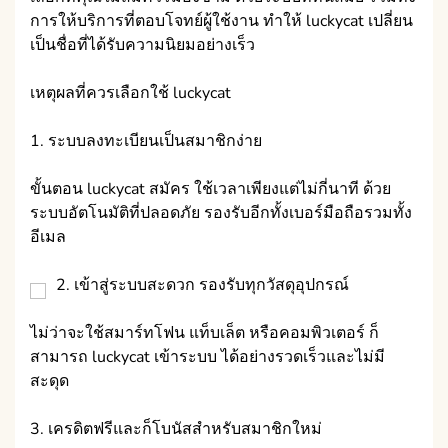
การให้บริการที่ตอบโจทย์ผู้ใช้งาน ทำให้ luckycat เปลี่ยน
เป็นชื่อที่ได้รับความนิยมอย่างเร็ว
เหตุผลที่ควรเลือกใช้ luckycat
1. ระบบลงทะเบียนเป็นสมาชิกง่าย
ขั้นตอน luckycat สมัคร ใช้เวลาเพียงแต่ไม่กี่นาที ด้วย
ระบบอัตโนมัติที่ปลอดภัย รองรับอีกทั้งเบอร์มือถือรวมทั้ง
อีเมล
2. เข้าสู่ระบบสะดวก รองรับทุกวัสดุอุปกรณ์
ไม่ว่าจะใช้สมาร์ทโฟน แท็บเล็ต หรือคอมพิวเตอร์ ก็
สามารถ luckycat เข้าระบบ ได้อย่างรวดเร็วและไม่มี
สะดุด
3. เครดิตฟรีและก็โบนัสสำหรับสมาชิกใหม่