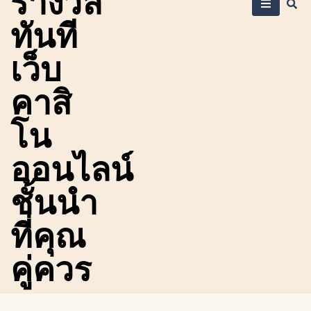
รางวัล
ทันที
เว็บ
คาสิ
โน
ออนไลน์
ชั้นนำ
ที่คุณ
คู่ควร