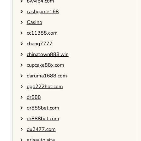
bwvip4.com
cashgame168
Casino
cc11388.com
chang7777
chinatown888.win
cupcake88x.com
daruma1688.com
dgb222hot.com
dr888
dr888bet.com
dr888bet.com
du2477.com
erisauto.site