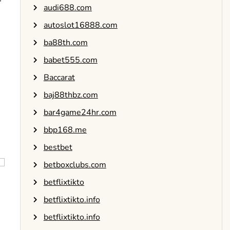
audi688.com
autoslot16888.com
ba88th.com
babet555.com
Baccarat
baj88thbz.com
bar4game24hr.com
bbp168.me
bestbet
betboxclubs.com
betflixtikto
betflixtikto.info
betflixtikto.info