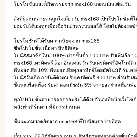
โปรโมชั่นและก็กิจกรรมจาก msx168 แจกหนักแต่ละวัน
สิ่งที่ผู้เล่นหลายคนถูกใจเกี่ยวกับ msx168 เป็นโปรโมชั่นที
ยอมรับได้เองทุกเมื่อเชื่อวันผ่านระบบออโต้ โดยไม่ต้องรอข
โปรโมชั่นที่ได้รับความนิยมจาก msx168
ชื่อโปรโมชั่น เนื้อหา สิทธิพิเศษ
โบนัสสมาชิกใหม่ 100% ฝากขั้นต่ำ 100 บาท รับเพิ่มอีก 1
msx168 เครดิตฟรี ล็อกอินแต่ละวัน รับเครดิตฟรีอัตโนมัติ เ
คืนยอดเสีย 10% คืนยอดเสียทุกอาทิตย์โดยอัตโนมัติ รับเคร
โบนัสวันเกิด การันตีตัวตน รับเครดิตฟรี 300 บาท สำหรับสม
ชี้แนะเพื่อนพ้อง รับค่าคอมมิชชั่น 5% จากยอดฝากเพื่อนพ้
ทุกโปรโมชั่นสามารถกดยอมรับได้ด้วยตัวเองที่หน้าเว็บไซต์
หลังทำเทิร์นตามที่มีการกำหนด
ชี้แนะเกมยอดฮิตจาก msx168 ที่โบนัสแตกง่ายที่สุด
เว็บ msx168 ได้คัดสรรเกมประสิทธิภาพสูงจากค่ายชั้นนำทั่ว