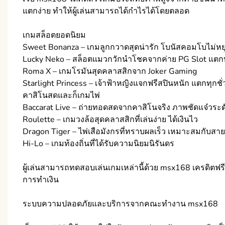
แตกง่าย ทำให้ผู้เล่นสามารถได้กำไรได้โดยตลอด
เกมสล็อตยอดนิยม
Sweet Bonanza – เกมลูกกวาดสุดน่ารัก โบนัสคอมโบไม่หย
Lucky Neko – สล็อตแมวกวักนำโชคจากค่าย PG Slot แตกบ่
Roma X – เกมโรมันสุดคลาสสิกจาก Joker Gaming
Starlight Princess – เจ้าฟ้าหญิงแจกฟรีสปินหนัก แตกทุกชั
คาสิโนสดและก็เกมไพ่
Baccarat Live – ถ่ายทอดสดจากคาสิโนจริง ภาพชัดแจ๋วระ
Roulette – เกมวงล้อสุดคลาสสิกที่เล่นง่าย ได้เงินไว
Dragon Tiger – ไพ่เสือมังกรที่ทราบผลเร็ว เหมาะสมกับสาย
Hi-Lo – เกมท้องถิ่นที่ได้รับความนิยมนิรันดร
ผู้เล่นสามารถทดสอบเล่นเกมเหล่านี้ด้วย msx168 เครดิตฟรี 
การทำเงิน
ระบบความปลอดภัยและบริการจากคณะทำงาน msx168