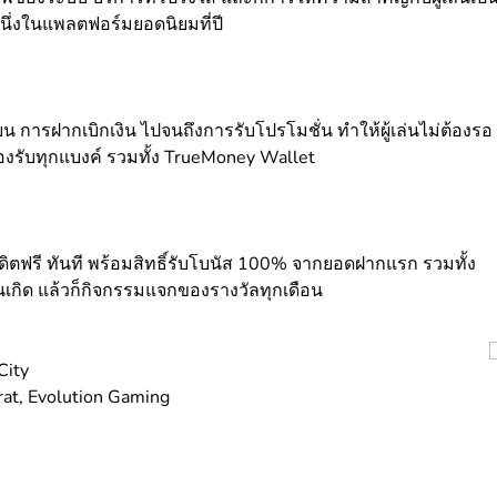
นหนึ่งในแพลตฟอร์มยอดนิยมที่ปี
น การฝากเบิกเงิน ไปจนถึงการรับโปรโมชั่น ทำให้ผู้เล่นไม่ต้องรอ
รับทุกแบงค์ รวมทั้ง TrueMoney Wallet
ิตฟรี ทันที พร้อมสิทธิ์รับโบนัส 100% จากยอดฝากแรก รวมทั้ง
นเกิด แล้วก็กิจกรรมแจกของรางวัลทุกเดือน
City
at, Evolution Gaming