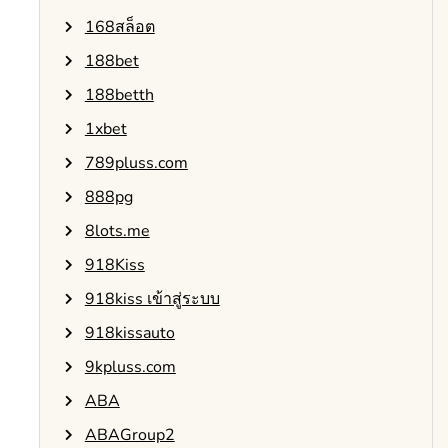
168สล็อต
188bet
188betth
1xbet
789pluss.com
888pg
8lots.me
918Kiss
918kiss เข้าสู่ระบบ
918kissauto
9kpluss.com
ABA
ABAGroup2