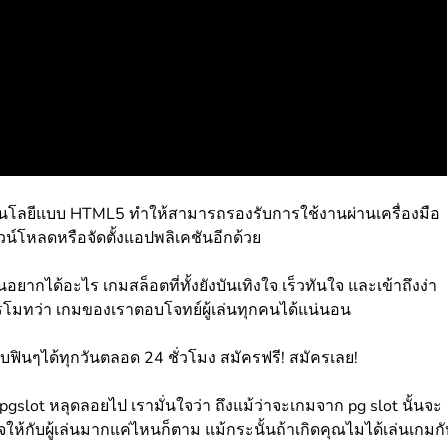
้เทคโนโลยีแบบ HTML5 ทำให้สามารถรองรับการใช้งานผ่านเครื่องมือ
วน์โหลดหรือจัดตั้งแอปพลิเคชันอีกด้วย
เล่นอยากได้อะไร เกมสล็อตที่ทั้งยังบันเทิงใจ เร็วทันใจ และเข้าถึงง่า
รโมทว่า เกมของเราตอบโจทย์ผู้เล่นทุกคนได้แน่นอน
บบฟินๆได้ทุกวันตลอด 24 ชั่วโมง สมัครฟรี! สมัครเลย!
gslot หลุดลอยไป เรามั่นใจว่า ถึงแม้ว่าจะเกมจาก pg slot นั้นจะ
ห้กับผู้เล่นมากแค่ไหนก็ตาม แม้กระนั้นถ้าเกิดคุณไมได้เล่นเกมกั