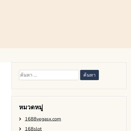
ค้นหา
สำหรับ:
หมวดหมู่
1688vegasx.com
168slot