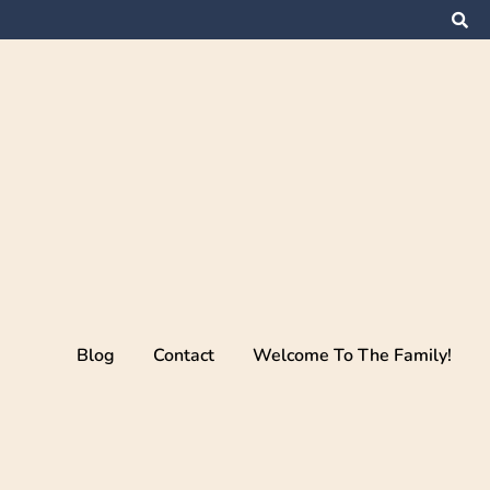
Blog
Contact
Welcome To The Family!