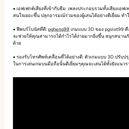
• เอฟเฟกต์เสียงที่เข้ากับธีม: เพลงประกอบรวมทั้งเสียงเ
สนใจเยอะขึ้น ปลุกอารมณ์ร่วมของผู้เล่นได้อย่างดีเยี่ยม 
• ฟีพบร์โบนัสที่ดี:
pgheng99
เกมแบบ 3D ของ pgslot99 คือการ
จะช่วยให้คุณสามารถได้กำไรได้ง่ายมากยิ่งขึ้น สนุกสนานกับ
ด้วย
• รองรับโทรศัพท์เคลื่อนที่ได้อย่างดี: ตัวเกมแบบ 3D ปรั
ในการเล่นเกมบนมือถือนั้นดีเยี่ยมๆคุณจะเล่นได้ทั้งยังแนว