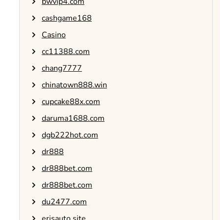
bwvip4.com
cashgame168
Casino
cc11388.com
chang7777
chinatown888.win
cupcake88x.com
daruma1688.com
dgb222hot.com
dr888
dr888bet.com
dr888bet.com
du2477.com
erisauto.site