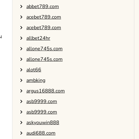
abbet789.com
acebet789.com
acebet789.com
ม
allbet24hr
allone745s.com
allone745s.com
alot66
ambking
argus16888.com
asb9999.com
asb9999.com
askyouwin888
audi688.com