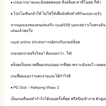
• เกมมากมายและอัปเดตตลอด ทั้งสล็อต คาสิโนสด กีฬา
• โปรโมชั่นกล้าให้ ไม่ใช่ให้เพื่อบังคับทำเทิร์นแบบเวอร์ๆ
จากมุมมองของคนเล่นจริง royal558 บอกเลยว่าเว็บตรงมัน “
เล่นแล้วพอใจ
royal online ประสบการณ์ตรงกับเกมสล็อต
เกมแตกง่ายจริงไหม? ต้องบอกว่า…ใช่!
สล็อตเป็นหมวดที่ผมเล่นบ่อยมากที่สุด เพราะมันจบไว ผลต
เกมที่ผมมองว่าแตกง่ายและได้กำไรดี
• PG Slot – Mahjong Ways 2
เป็นเกมที่เคยทำกำไรได้บ่อยครั้งที่สุด ฟรีสปินเข้าง่าย ตัวคู