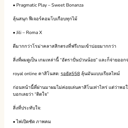
• Pragmatic Play – Sweet Bonanza
ลุ้นสนุก ฟีเจอร์คอมโบเกือบทุกไม้
• Jili – Roma X
ดีมากกว่าโรม่าคลาสสิกตรงที่ฟรีเกมเข้าบ่อยมากกว่า
สิ่งที่ผมดูเป็น เกมเหล่านี้ “อัตราปั่นป่วนน้อย” และก็จ่ายออ
royal online คาสิโนสด:
รอยัล558
ลุ้นมันแบบเรียลไทม์
ก่อนหน้านี้ที่ผ่านมาผมไม่ค่อยเล่นคาสิโนเท่าไหร่ แต่ว่าพอ
บอกเลยว่า “ติดใจ”
สิ่งที่ประทับใจ:
• ไพ่เปิดชัด ภาพคม