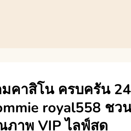
กมคาสิโน ครบครัน 24
 Tommie royal558 ชว
คุณภาพ VIP ไลฟ์สด