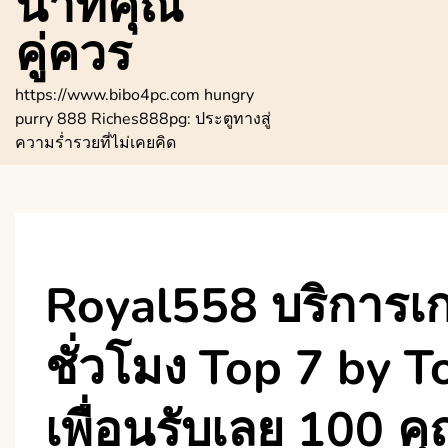
นำที่คุณ
คู่ควร
https://www.bibo4pc.com hungry
purry 888 Riches888pg: ประตูทางสู่
ความร่ำรวยที่ไม่เคยคิด
Royal558 บริการเ
ชั่วโมง Top 7 by
เพื่อนรับเลย 100 