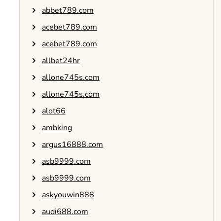
abbet789.com
acebet789.com
acebet789.com
allbet24hr
allone745s.com
allone745s.com
alot66
ambking
argus16888.com
asb9999.com
asb9999.com
askyouwin888
audi688.com