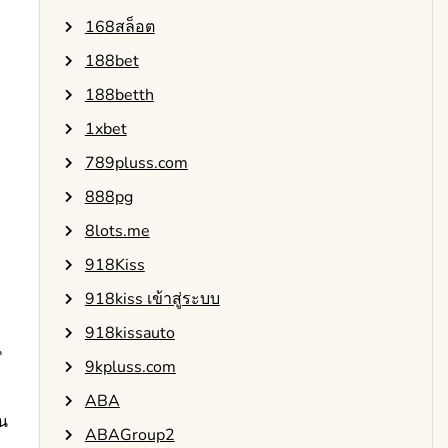
168สล็อต
188bet
188betth
1xbet
789pluss.com
888pg
8lots.me
918Kiss
918kiss เข้าสู่ระบบ
918kissauto
น
9kpluss.com
ABA
่น
ABAGroup2