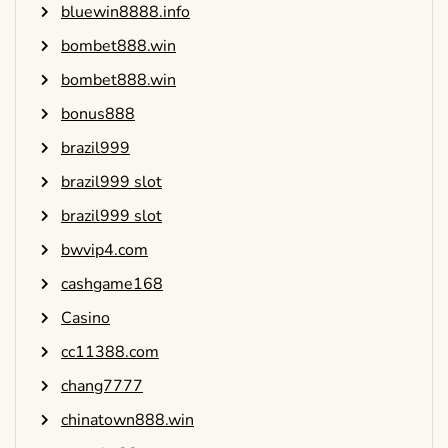
bluewin8888.info
bombet888.win
bombet888.win
bonus888
brazil999
brazil999 slot
brazil999 slot
bwvip4.com
cashgame168
Casino
cc11388.com
chang7777
chinatown888.win