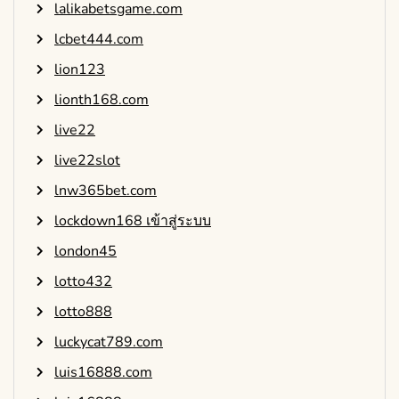
lalikabetsgame.com
lcbet444.com
lion123
lionth168.com
live22
live22slot
lnw365bet.com
lockdown168 เข้าสู่ระบบ
london45
lotto432
lotto888
luckycat789.com
luis16888.com