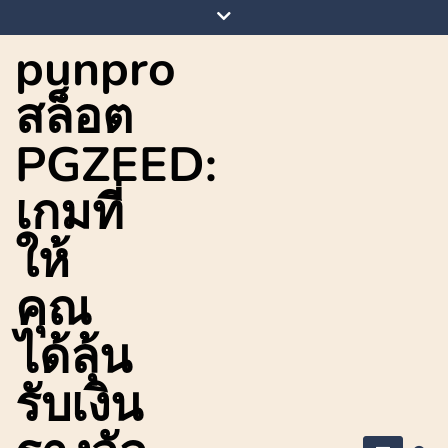
Skip
to
punpro
content
สล็อต
PGZEED:
เกมที่
ให้
คุณ
ได้ลุ้น
รับเงิน