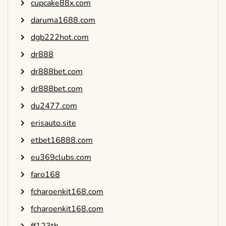
cupcake88x.com
daruma1688.com
dgb222hot.com
dr888
dr888bet.com
dr888bet.com
du2477.com
erisauto.site
etbet16888.com
eu369clubs.com
faro168
fcharoenkit168.com
fcharoenkit168.com