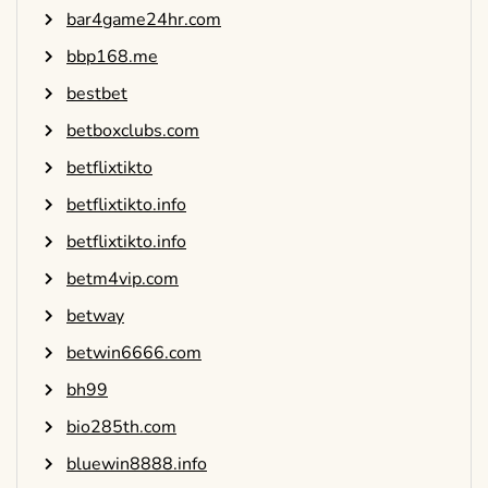
bar4game24hr.com
bbp168.me
bestbet
betboxclubs.com
betflixtikto
betflixtikto.info
betflixtikto.info
betm4vip.com
betway
betwin6666.com
bh99
bio285th.com
bluewin8888.info