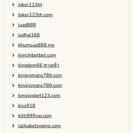
joker123th
Joker123th.com
juad888
judhai168
khumsup888.me
kimchibetbet.com
kingdom66 ทางเข้า
kingromans789.com
kingromans789.com
kingxxxbet123.com
kiss918
kitti999vip.com
lalikabetsgame.com