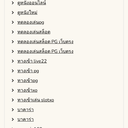
ดูหนังออนไลน์
ดูหนังใหม่
ทดลองเล่นpg
ทดลองเล่นสล็อต
ทดลองเล่นสล็อต PG เว็บตรง
ทดลองเล่นสล็อต PG เว็บตรง
ทางเข้า live22
ทางเข้า pg
ทางเข้าpg
ทางเข้าxo
ทางเข้าเล่น slotxo
บาคาร่า
บาคาร่า