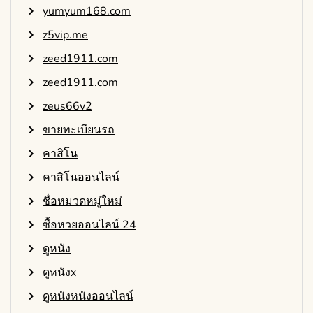
yumyum168.com
z5vip.me
zeed1911.com
zeed1911.com
zeus66v2
ขายทะเบียนรถ
คาสิโน
คาสิโนออนไลน์
ชื่อหมวดหมู่ใหม่
ซื้อหวยออนไลน์ 24
ดูหนัง
ดูหนังx
ดูหนังหนังออนไลน์