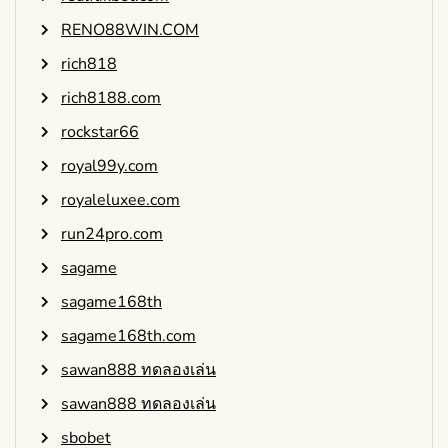
RENO88WIN.COM
rich818
rich8188.com
rockstar66
royal99y.com
royaleluxee.com
run24pro.com
sagame
sagame168th
sagame168th.com
sawan888 ทดลองเล่น
sawan888 ทดลองเล่น
sbobet