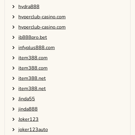
hydra888
hyperclub-casino.com
hyperclub-casino.com
ib888pro.bet
infyplus888.com
item388.com
item388.com
item388.net
item388.net
Jinda55
jinda888
Joker123
joker123auto