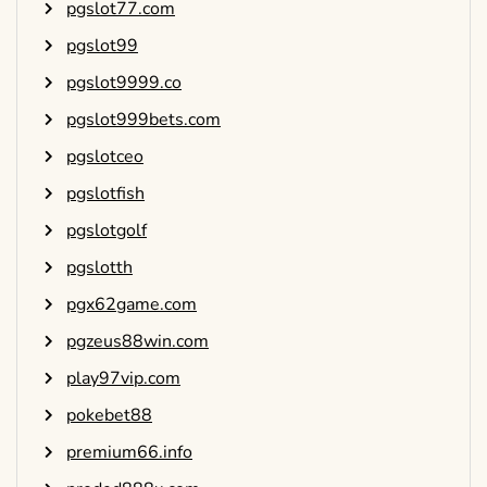
pgslot77.com
pgslot99
pgslot9999.co
pgslot999bets.com
pgslotceo
pgslotfish
pgslotgolf
pgslotth
pgx62game.com
pgzeus88win.com
play97vip.com
pokebet88
premium66.info