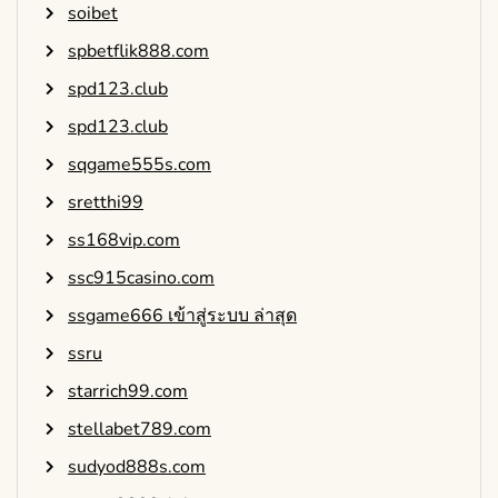
soibet
spbetflik888.com
spd123.club
spd123.club
sqgame555s.com
sretthi99
ss168vip.com
ssc915casino.com
ssgame666 เข้าสู่ระบบ ล่าสุด
ssru
starrich99.com
stellabet789.com
sudyod888s.com