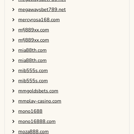
megawaysbet789.net
mercyrosa168.com
mfj889xx.com
mfj889xx.com
mia88th.com
mia88th.com
mib555s.com
mib555s.com
mmgoldsbets.com
mmplay-casino.com
mono1688
mono16888.com
moza888.com