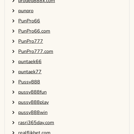
proded888x.com
punpro
PunPro66
PunPro66.com
PunPro777
PunPro777.com
puntaek66
puntaek77
Pussy888
pussy888fun
pussy888play
pussy888win
rasri365day.com
realflikbet.com