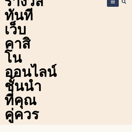
รางวัล
ทันที
เว็บ
คาสิ
โน
ออนไลน์
ชั้นนำ
ที่คุณ
คู่ควร