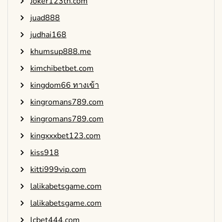
Joker123th.com
juad888
judhai168
khumsup888.me
kimchibetbet.com
kingdom66 ทางเข้า
kingromans789.com
kingromans789.com
kingxxxbet123.com
kiss918
kitti999vip.com
lalikabetsgame.com
lalikabetsgame.com
lcbet444.com