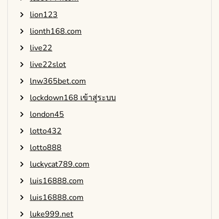
lion123
lionth168.com
live22
live22slot
lnw365bet.com
lockdown168 เข้าสู่ระบบ
london45
lotto432
lotto888
luckycat789.com
luis16888.com
luis16888.com
luke999.net