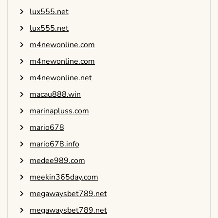
lux555.net
lux555.net
m4newonline.com
m4newonline.com
m4newonline.net
macau888.win
marinapluss.com
mario678
mario678.info
medee989.com
meekin365day.com
megawaysbet789.net
megawaysbet789.net