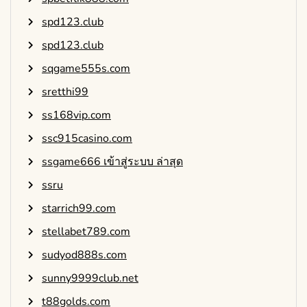
spd123.club
spd123.club
sqgame555s.com
sretthi99
ss168vip.com
ssc915casino.com
ssgame666 เข้าสู่ระบบ ล่าสุด
ssru
starrich99.com
stellabet789.com
sudyod888s.com
sunny9999club.net
t88golds.com