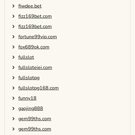
fiwdee.bet
fizz169bet.com
fizz169bet.com
fortune99vip.com
fox689ok.com
fullslot
fullsloteiei.com
fullslotpg
fullslotpg168.com
funny18
gaojing888
gem99ths.com
gem99ths.com