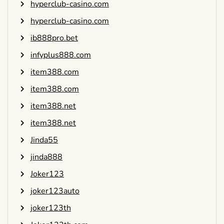
hyperclub-casino.com
hyperclub-casino.com
ib888pro.bet
infyplus888.com
item388.com
item388.com
item388.net
item388.net
Jinda55
jinda888
Joker123
joker123auto
joker123th