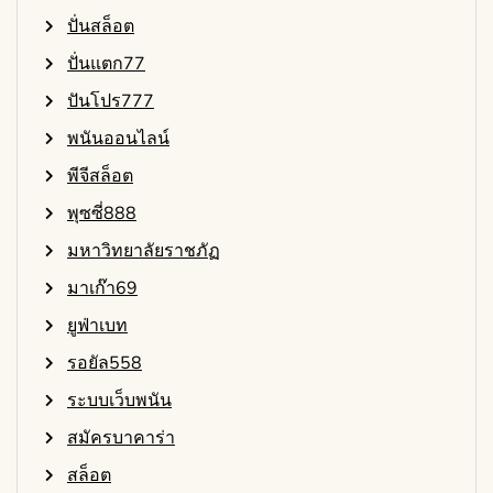
ปั่นสล็อต
ปั่นแตก77
ปันโปร777
พนันออนไลน์
พีจีสล็อต
พุซซี่888
มหาวิทยาลัยราชภัฏ
มาเก๊า69
ยูฟ่าเบท
รอยัล558
ระบบเว็บพนัน
สมัครบาคาร่า
สล็อต