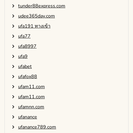
tunder88express.com
udee365day.com
ufa191 ทางเข้า
ufa77
ufa8997
ufa9
ufabet
ufafox88
ufam11.com
ufam11.com
ufamnn.com
ufanance
ufanance789.com