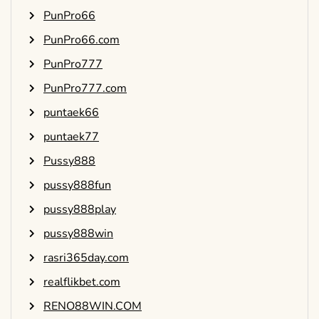
PunPro66
PunPro66.com
PunPro777
PunPro777.com
puntaek66
puntaek77
Pussy888
pussy888fun
pussy888play
pussy888win
rasri365day.com
realflikbet.com
RENO88WIN.COM