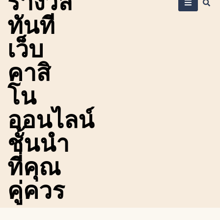
รางวัล
ทันที
เว็บ
คาสิ
โน
ออนไลน์
ชั้นนำ
ที่คุณ
คู่ควร