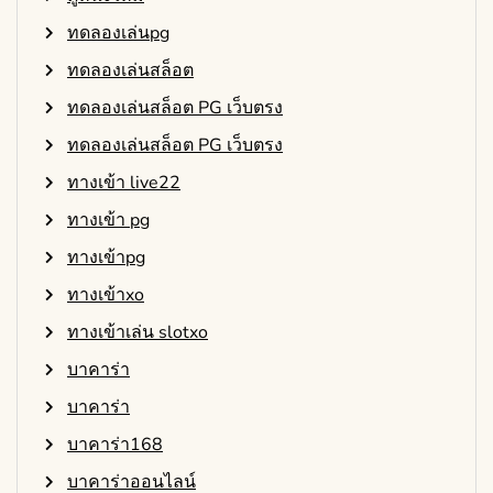
ทดลองเล่นpg
ทดลองเล่นสล็อต
ทดลองเล่นสล็อต PG เว็บตรง
ทดลองเล่นสล็อต PG เว็บตรง
ทางเข้า live22
ทางเข้า pg
ทางเข้าpg
ทางเข้าxo
ทางเข้าเล่น slotxo
บาคาร่า
บาคาร่า
บาคาร่า168
บาคาร่าออนไลน์