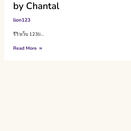
by Chantal
lion123
รีวิวเว็บ 123li…
Read More