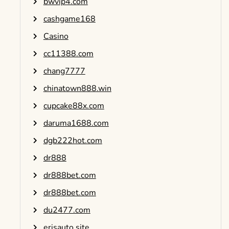
bwvip4.com
cashgame168
Casino
cc11388.com
chang7777
chinatown888.win
cupcake88x.com
daruma1688.com
dgb222hot.com
dr888
dr888bet.com
dr888bet.com
du2477.com
erisauto.site