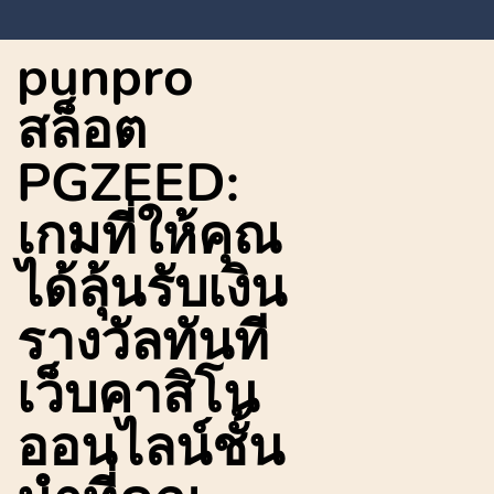
Skip
to
punpro
content
สล็อต
PGZEED:
เกมที่ให้คุณ
ได้ลุ้นรับเงิน
รางวัลทันที
เว็บคาสิโน
ออนไลน์ชั้น