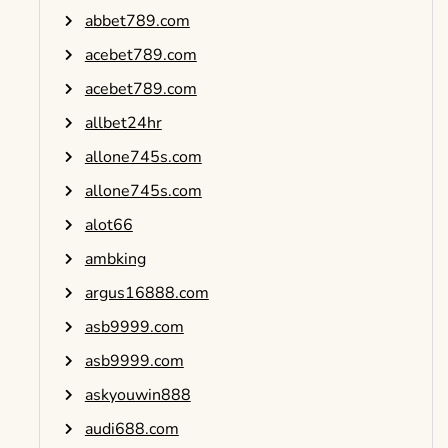
abbet789.com
acebet789.com
acebet789.com
allbet24hr
allone745s.com
allone745s.com
alot66
ambking
argus16888.com
asb9999.com
asb9999.com
askyouwin888
audi688.com