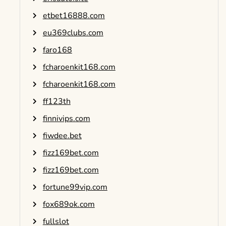
etbet16888.com
eu369clubs.com
faro168
fcharoenkit168.com
fcharoenkit168.com
ff123th
finnivips.com
fiwdee.bet
fizz169bet.com
fizz169bet.com
fortune99vip.com
fox689ok.com
fullslot