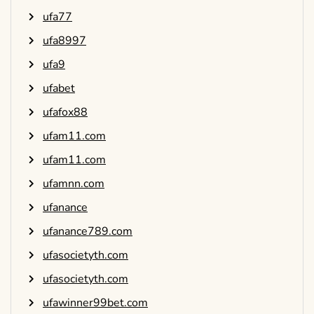
ufa77
ufa8997
ufa9
ufabet
ufafox88
ufam11.com
ufam11.com
ufamnn.com
ufanance
ufanance789.com
ufasocietyth.com
ufasocietyth.com
ufawinner99bet.com