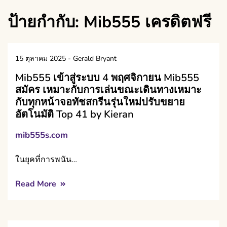
ป้ายกำกับ:
Mib555 เครดิตฟรี
15 ตุลาคม 2025
-
Gerald Bryant
Mib555 เข้าสู่ระบบ 4 พฤศจิกายน Mib555
สมัคร เหมาะกับการเล่นขณะเดินทางเหมาะ
กับทุกหน้าจอทัชสกรีนรุ่นใหม่ปรับขยาย
อัตโนมัติ Top 41 by Kieran
mib555s.com
ในยุคที่การพนัน…
Read More