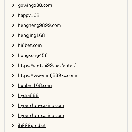
gowingo88.com
happy168
hengheng9899.com
hengjing168
hi6bet.com
hongkong456
https://sretthi99.bet/enter/
https://www.mfj889xx.com/
hubbet168.com
hydra888
hyperclub-casino.com
hyperclub-casino.com
ib888pro.bet