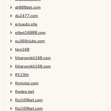
dr888bet.com
du2477.com
erisauto.site
etbet16888.com
eu369clubs.com
faro168
fcharoenkit168.com
fcharoenkit168.com
ff123th
finnivips.com
fiwdee.bet
fizz169bet.com
fizz169bet.com