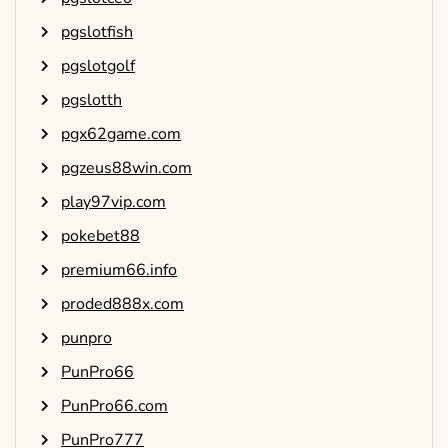
pgslotfish
pgslotgolf
pgslotth
pgx62game.com
pgzeus88win.com
play97vip.com
pokebet88
premium66.info
proded888x.com
punpro
PunPro66
PunPro66.com
PunPro777