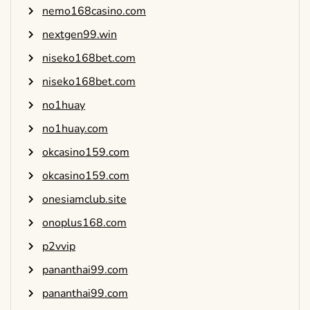
nemo168casino.com
nextgen99.win
niseko168bet.com
niseko168bet.com
no1huay
no1huay.com
okcasino159.com
okcasino159.com
onesiamclub.site
onoplus168.com
p2vvip
pananthai99.com
pananthai99.com