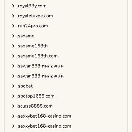
royal99y.com
royaleluxee.com
run24pro.com
sagame
sagame168th
sagame168th.com
sawan888 ทดลองเล่น
sawan888 ทดลองเล่น
sbobet
sbotop1688.com
sclass8888.com
sexxybet168-casino.com
sexxybet168-casino.com