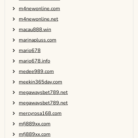
m4newonline.com
m4newonline.net
macau888.win
marinapluss.com
mario678
mario678.info
medee989.com
meekin365day.com
megawaysbet789.net
megawaysbet789.net
mercyrosa168.com
mfj889xx.com
mfj889xx.com