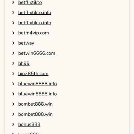
betflixtikto
betflixtikto.info
betflixtikto.info
betm4vip.com
betway
betwin6666.com
bh99
bio285th.com
bluewin8888.info
bluewin8888.info
bombet888.win
bombet888.win
bonus888