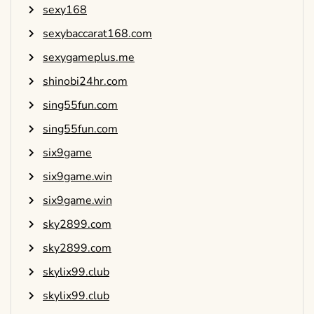
sexy168
sexybaccarat168.com
sexygameplus.me
shinobi24hr.com
sing55fun.com
sing55fun.com
six9game
six9game.win
six9game.win
sky2899.com
sky2899.com
skylix99.club
skylix99.club