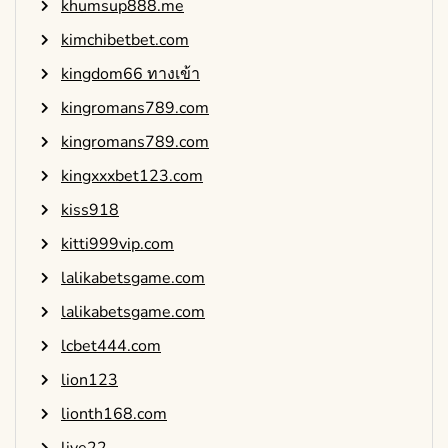
khumsup888.me
kimchibetbet.com
kingdom66 ทางเข้า
kingromans789.com
kingromans789.com
kingxxxbet123.com
kiss918
kitti999vip.com
lalikabetsgame.com
lalikabetsgame.com
lcbet444.com
lion123
lionth168.com