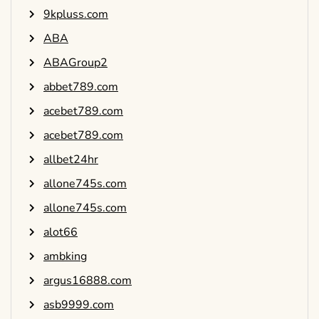
9kpluss.com
ABA
ABAGroup2
abbet789.com
acebet789.com
acebet789.com
allbet24hr
allone745s.com
allone745s.com
alot66
ambking
argus16888.com
asb9999.com