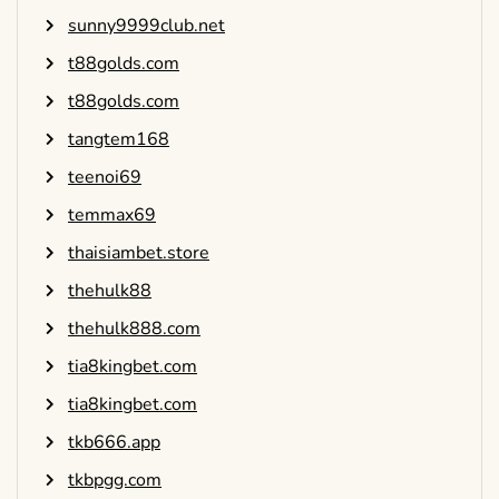
sunny9999club.net
t88golds.com
t88golds.com
tangtem168
teenoi69
temmax69
thaisiambet.store
thehulk88
thehulk888.com
tia8kingbet.com
tia8kingbet.com
tkb666.app
tkbpgg.com