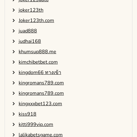
joker123th
Joker123th.com
juad888
judhai168
khumsup888.me
kimchibetbet.com
kingdom66 ทางเข้า
kingromans789.com
kingromans789.com
kingxxxbet123.com
kiss918
kitti999vip.com
lalikabetsgame.com