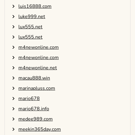
luis16888.com
luke999.net
lux555.net
lux555.net
m4newonline.com
m4newonline.com
m4newonline.net
macau888.win
marinapluss.com
mario678
mario678.info
medee989.com
meekin365day.com