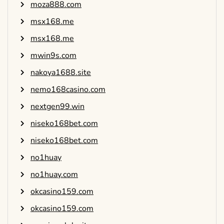
moza888.com
msx168.me
msx168.me
mwin9s.com
nakoya1688.site
nemo168casino.com
nextgen99.win
niseko168bet.com
niseko168bet.com
no1huay
no1huay.com
okcasino159.com
okcasino159.com