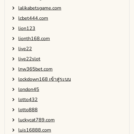
lalikabetsgame.com
lcbet444.com
lion123
lionth168.com
live22
live22slot
lnw365bet.com
lockdown168 เข้าสู่ระบบ
london45
lotto432
lotto888
luckycat789.com
luis16888.com