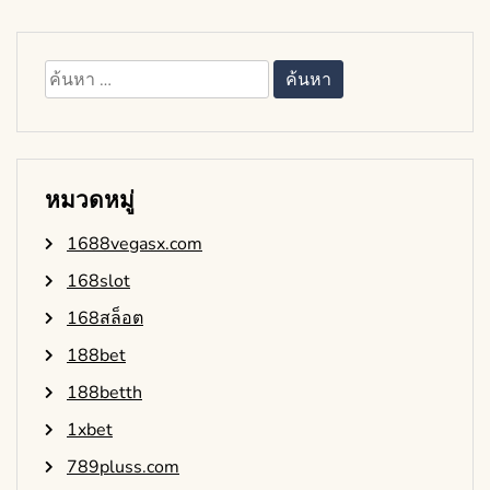
ค้นหา
สำหรับ:
หมวดหมู่
1688vegasx.com
168slot
168สล็อต
188bet
188betth
1xbet
789pluss.com