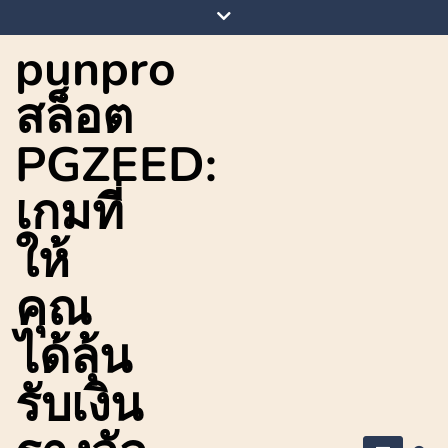
Skip
to
punpro
content
สล็อต
PGZEED:
เกมที่
ให้
คุณ
ได้ลุ้น
รับเงิน