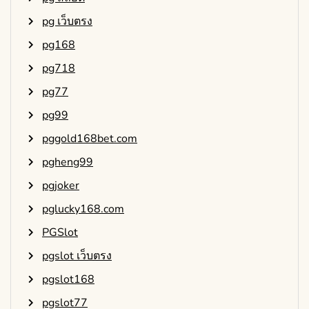
pg เว็บตรง
pg168
pg718
pg77
pg99
pggold168bet.com
pgheng99
pgjoker
pglucky168.com
PGSlot
pgslot เว็บตรง
pgslot168
pgslot77