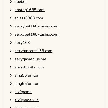
sbobet
sbotop1688.com
sclass8888.com
sexxybet168-casino.com
sexxybet168-casino.com
sexy168
sexybaccarat168.com
sexygameplus.me
shinobi24hr.com
sing55fun.com
sing55fun.com
six9game
six9game.win