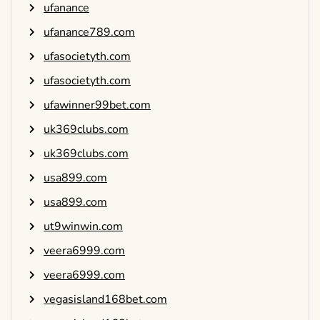
ufanance
ufanance789.com
ufasocietyth.com
ufasocietyth.com
ufawinner99bet.com
uk369clubs.com
uk369clubs.com
usa899.com
usa899.com
ut9winwin.com
veera6999.com
veera6999.com
vegasisland168bet.com