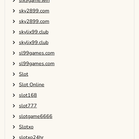
six9game.win
sky2899.com
sky2899.com
skylix99.club
skylix99.club
sl99games.com
sl99games.com
Slot
Slot Online
slot168
slot777
slotgame6666
Slotxo
slotxo24hr