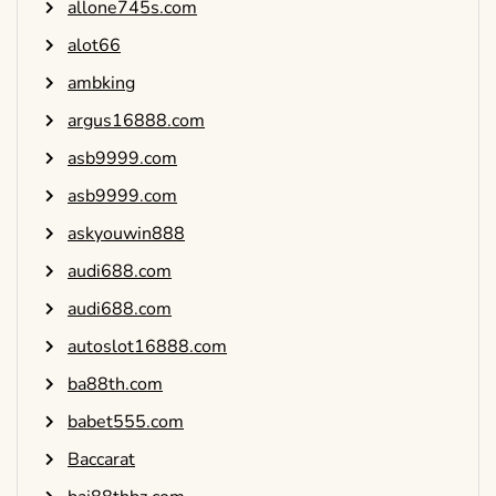
allone745s.com
alot66
ambking
argus16888.com
asb9999.com
asb9999.com
askyouwin888
audi688.com
audi688.com
autoslot16888.com
ba88th.com
babet555.com
Baccarat