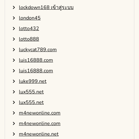
lockdown168 เข้าสู่ระบบ
london45
lotto432
lotto888
luckycat789.com
luis16888.com
luis16888.com
luke999.net
lux555.net
lux555.net
m4newonline.com
m4newonline.com
m4newonline.net