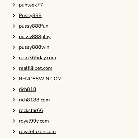
puntaek77
Pussy888
pussy888fun
pussy888play
pussy888win
rasri365day.com
realflikbet.com
RENO88WIN.COM
rich818
rich8188.com
rockstar66
royal99y.com
royaleluxee.com