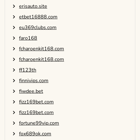
erisauto.site
etbet16888.com
eu369clubs.com
faro168
fcharoenkit168.com
fcharoenkit168.com
ff123th
finnivips.com
fiwdee.bet
fizz169bet.com
fizz169bet.com
fortune99vip.com
fox689ok.com