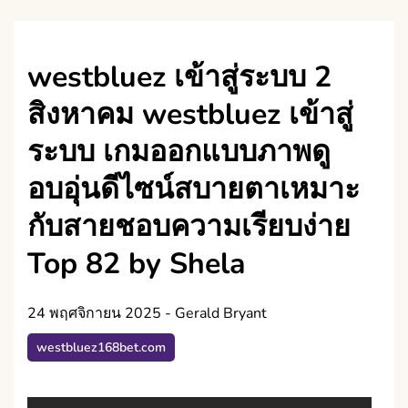
westbluez เข้าสู่ระบบ 2
สิงหาคม westbluez เข้าสู่
ระบบ เกมออกแบบภาพดู
อบอุ่นดีไซน์สบายตาเหมาะ
กับสายชอบความเรียบง่าย
Top 82 by Shela
24 พฤศจิกายน 2025
-
Gerald Bryant
westbluez168bet.com