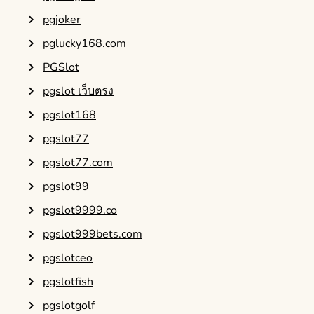
pgjoker
pglucky168.com
PGSlot
pgslot เว็บตรง
pgslot168
pgslot77
pgslot77.com
pgslot99
pgslot9999.co
pgslot999bets.com
pgslotceo
pgslotfish
pgslotgolf