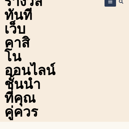
รางวัล
ทันที
เว็บ
คาสิ
โน
ออนไลน์
ชั้นนำ
ที่คุณ
คู่ควร