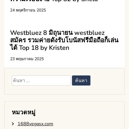
24 พฤศจิกายน 2025
Westbluez 8 มิถุนายน westbluez
สมัคร รวมค่ายดังรับโบนัสฟรีมือถือก็เล่น
ได้ Top 18 by Kristen
23 พฤษภาคม 2025
ค้นหา
สำหรับ:
หมวดหมู่
1688vegasx.com