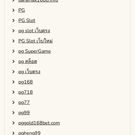
paramax1688.info
PG
PG Slot
pg slot เว็บตรง
PG Slot เว็บใหม่
pg SuperGame
pg สล็อต
pg เว็บตรง
pg168
pg718
pg77
pg99
pggold168bet.com
pgheng99