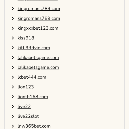
kingromans789.com
kingromans789.com
kingxxxbet123.com
kiss918
kitti999vip.com
lalikabetsgame.com
lalikabetsgame.com
lcbet444.com
lion123
lionth168.com
live22
live22slot
lnw365bet.com