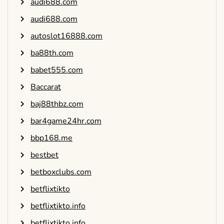
audi688.com
audi688.com
autoslot16888.com
ba88th.com
babet555.com
Baccarat
baj88thbz.com
bar4game24hr.com
bbp168.me
bestbet
betboxclubs.com
betflixtikto
betflixtikto.info
betflixtikto.info