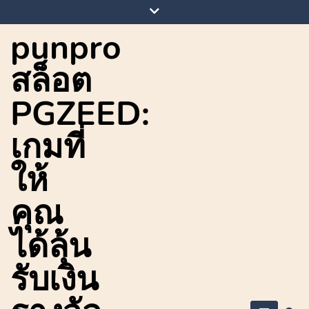
Skip
to
punpro
content
สล็อต
PGZEED:
เกมที่
ให้
คุณ
ได้ลุ้น
รับเงิน