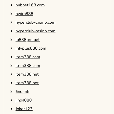
hubbet168.com
hydra888
hyperclub-casino.com
hyperclub-casino.com
ib888pro.bet
infyplus888.com
item388.com
item388.com
item388.net
item388.net
Jinda55
jinda888
Joker123