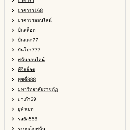
บาคาร่า
บาคาร่า168
บาคาร่าออนไลน์
ปั่นสล็อต
ปั่นแตก77
ปันโปร777
พนันออนไลน์
พีจีสล็อต
พุซซี่888
มหาวิทยาลัยราชภัฏ
มาเก๊า69
ยูฟ่าเบท
รอยัล558
ระบบเว็บพนัน