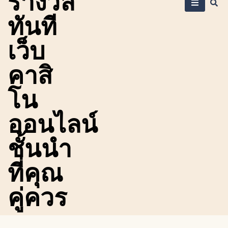
รางวัล
ทันที
เว็บ
คาสิ
โน
ออนไลน์
ชั้นนำ
ที่คุณ
คู่ควร