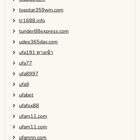
topstar359win.com
tr1688.info
tunder88express.com
udee365day.com
ufa191 ทางเข้า
ufa77
ufa8997
ufa9
ufabet
ufafox88
ufam11.com
ufam11.com
ufamnn.com