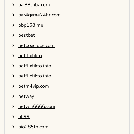
baj88thbz.com
bar4game24hr.com
bbp168.me
bestbet
betboxclubs.com
betflixtikto
betflixtikto.info
betflixtikto.info
betm4vip.com
betway
betwin6666.com
bh99
bio285th.com