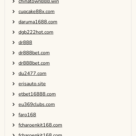
chinatown888.win
cupcake88x.com
daruma1688.com
dgb222hot.com
dr888
dr888bet.com
dr888bet.com
du2477.com
erisauto.site
etbet16888.com
eu369clubs.com
faro168
fcharoenkit168.com
fcharoenkit168.com