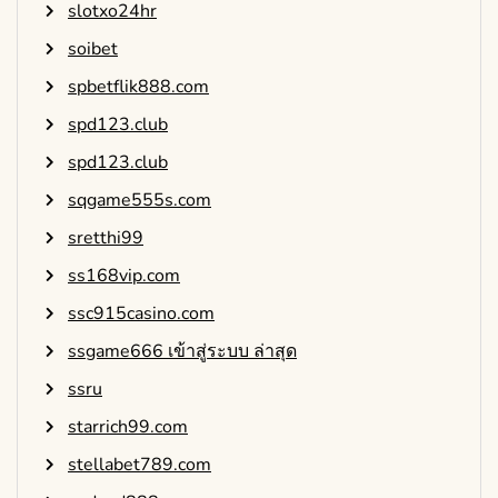
slotxo24hr
soibet
spbetflik888.com
spd123.club
spd123.club
sqgame555s.com
sretthi99
ss168vip.com
ssc915casino.com
ssgame666 เข้าสู่ระบบ ล่าสุด
ssru
starrich99.com
stellabet789.com