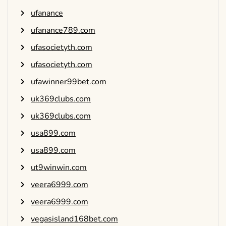
ufanance
ufanance789.com
ufasocietyth.com
ufasocietyth.com
ufawinner99bet.com
uk369clubs.com
uk369clubs.com
usa899.com
usa899.com
ut9winwin.com
veera6999.com
veera6999.com
vegasisland168bet.com