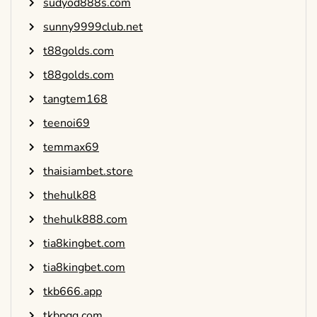
sudyod888s.com
sunny9999club.net
t88golds.com
t88golds.com
tangtem168
teenoi69
temmax69
thaisiambet.store
thehulk88
thehulk888.com
tia8kingbet.com
tia8kingbet.com
tkb666.app
tkbpgg.com