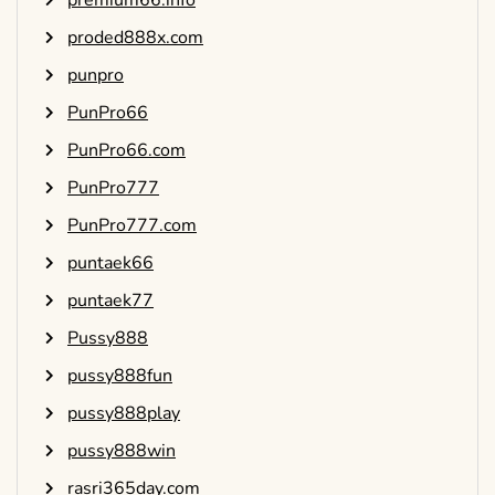
premium66.info
proded888x.com
punpro
PunPro66
PunPro66.com
PunPro777
PunPro777.com
puntaek66
puntaek77
Pussy888
pussy888fun
pussy888play
pussy888win
rasri365day.com