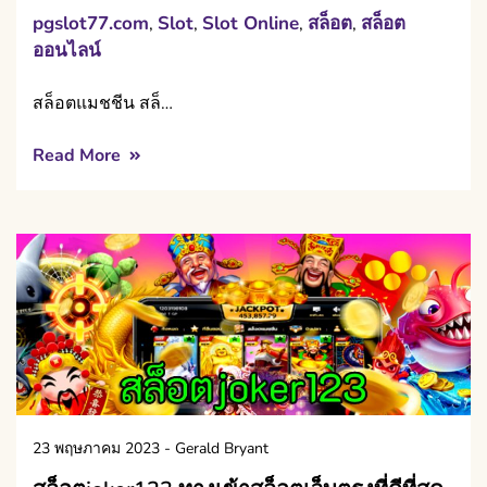
pgslot77.com
Slot
Slot Online
สล็อต
สล็อต
,
,
,
,
ออนไลน์
สล็อตแมชชีน สล็…
Read More
23 พฤษภาคม 2023
-
Gerald Bryant