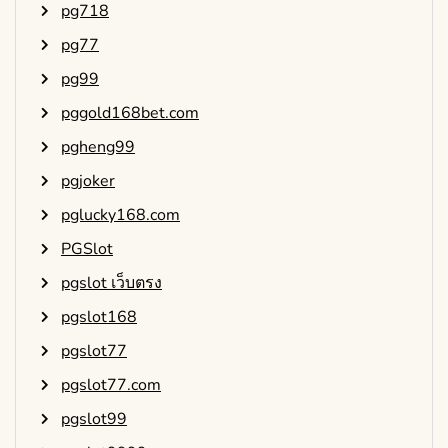
pg718
pg77
pg99
pggold168bet.com
pgheng99
pgjoker
pglucky168.com
PGSlot
pgslot เว็บตรง
pgslot168
pgslot77
pgslot77.com
pgslot99