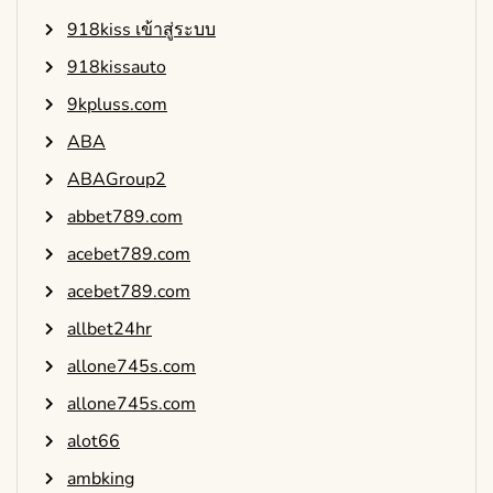
918kiss เข้าสู่ระบบ
918kissauto
9kpluss.com
ABA
ABAGroup2
abbet789.com
acebet789.com
acebet789.com
allbet24hr
allone745s.com
allone745s.com
alot66
ambking