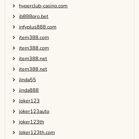
hyperclub-casino.com
ib888pro.bet
infyplus888.com
item388.com
item388.com
item388.net
item388.net
Jinda55
jinda888
Joker123
joker123auto
joker123th
Joker123th.com