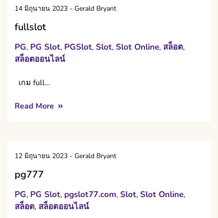
14 มิถุนายน 2023
-
Gerald Bryant
fullslot
PG
PG Slot
PGSlot
Slot
Slot Online
สล็อต
,
,
,
,
,
,
สล็อตออนไลน์
เกม full…
Read More
12 มิถุนายน 2023
-
Gerald Bryant
pg777
PG
PG Slot
pgslot77.com
Slot
Slot Online
,
,
,
,
,
สล็อต
สล็อตออนไลน์
,