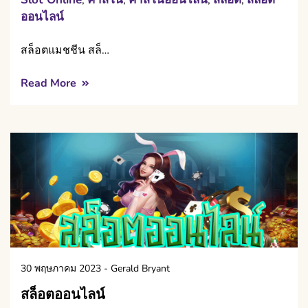
ออนไลน์
สล็อตแมชชีน สล็…
Read More
30 พฤษภาคม 2023
-
Gerald Bryant
สล็อตออนไลน์