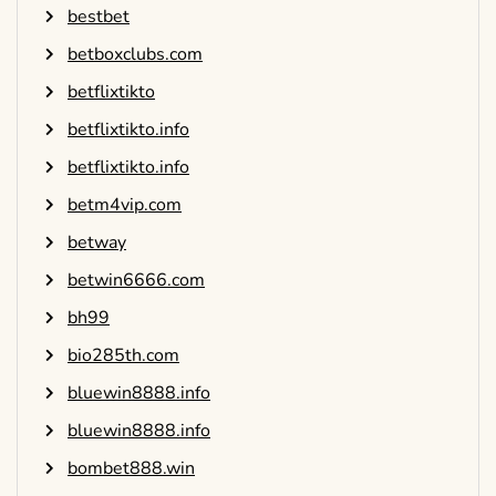
bestbet
betboxclubs.com
betflixtikto
betflixtikto.info
betflixtikto.info
betm4vip.com
betway
betwin6666.com
bh99
bio285th.com
bluewin8888.info
bluewin8888.info
bombet888.win