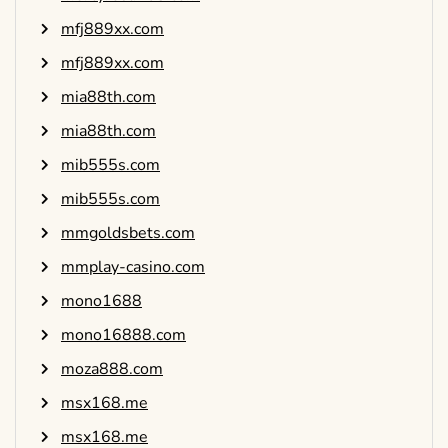
mfj889xx.com
mfj889xx.com
mia88th.com
mia88th.com
mib555s.com
mib555s.com
mmgoldsbets.com
mmplay-casino.com
mono1688
mono16888.com
moza888.com
msx168.me
msx168.me