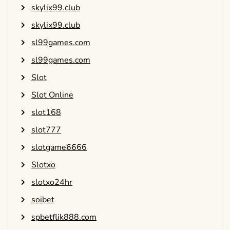
skylix99.club
skylix99.club
sl99games.com
sl99games.com
Slot
Slot Online
slot168
slot777
slotgame6666
Slotxo
slotxo24hr
soibet
spbetflik888.com