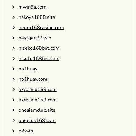
mwin9s.com
nakoya1688.site
nemo168casino.com
nextgen99.win
niseko168bet.com
niseko168bet.com
no1huay
no1huay.com
okcasino159.com
okcasino159.com
onesiamclub.site
onoplus168.com
p2vvip