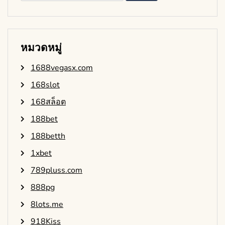
สำหรับ:
หมวดหมู่
1688vegasx.com
168slot
168สล็อต
188bet
188betth
1xbet
789pluss.com
888pg
8lots.me
918Kiss