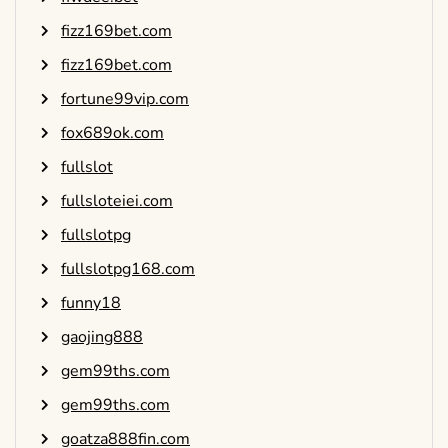
fizz169bet.com
fizz169bet.com
fortune99vip.com
fox689ok.com
fullslot
fullsloteiei.com
fullslotpg
fullslotpg168.com
funny18
gaojing888
gem99ths.com
gem99ths.com
goatza888fin.com