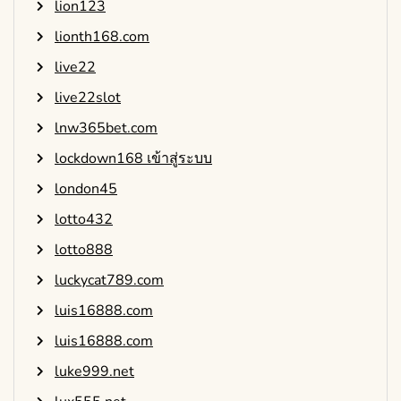
lion123
lionth168.com
live22
live22slot
lnw365bet.com
lockdown168 เข้าสู่ระบบ
london45
lotto432
lotto888
luckycat789.com
luis16888.com
luis16888.com
luke999.net