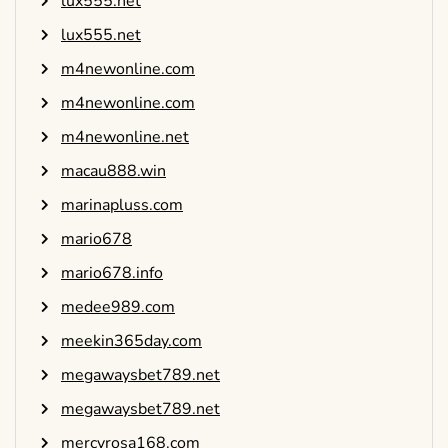
lux555.net
lux555.net
m4newonline.com
m4newonline.com
m4newonline.net
macau888.win
marinapluss.com
mario678
mario678.info
medee989.com
meekin365day.com
megawaysbet789.net
megawaysbet789.net
mercyrosa168.com