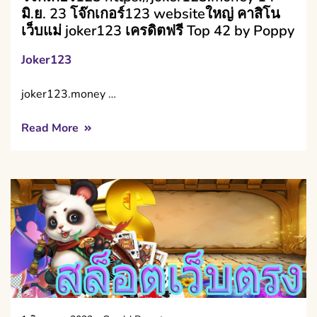
มิ.ย. 23 โจ๊กเกอร์123 websiteใหญ่ คาสิโน
เว็บแม่ joker123 เครดิตฟรี Top 42 by Poppy
Joker123
joker123.money …
Read More