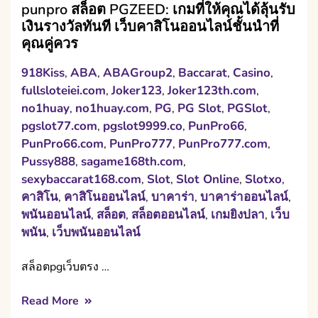
punpro สล็อต PGZEED: เกมที่ให้คุณได้ลุ้นรับ
เงินรางวัลทันที เว็บคาสิโนออนไลน์ชั้นนำที่
คุณคู่ควร
918Kiss
ABA
ABAGroup2
Baccarat
Casino
,
,
,
,
,
fullsloteiei.com
Joker123
Joker123th.com
,
,
,
no1huay
no1huay.com
PG
PG Slot
PGSlot
,
,
,
,
,
pgslot77.com
pgslot9999.co
PunPro66
,
,
,
PunPro66.com
PunPro777
PunPro777.com
,
,
,
Pussy888
sagame168th.com
,
,
sexybaccarat168.com
Slot
Slot Online
Slotxo
,
,
,
,
คาสิโน
คาสิโนออนไลน์
บาคาร่า
บาคาร่าออนไลน์
,
,
,
,
พนันออนไลน์
สล็อต
สล็อตออนไลน์
เกมยิงปลา
เว็บ
,
,
,
,
พนัน
เว็บพนันออนไลน์
,
สล็อตpgเว็บตรง …
Read More