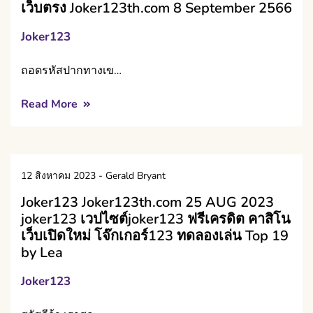
เว็บตรง Joker123th.com 8 September 2566
Joker123
ถอดรหัสปากทางเข…
Read More
12 สิงหาคม 2023
-
Gerald Bryant
Joker123 Joker123th.com 25 AUG 2023
joker123 เวปไซต์joker123 ฟรีเครดิต คาสิโน
เว็บเปิดใหม่ โจ๊กเกอร์123 ทดลองเล่น Top 19
by Lea
Joker123