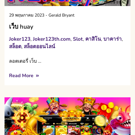
29 พฤษภาคม 2023
-
Gerald Bryant
เว็บ huay
Joker123
Joker123th.com
Slot
คาสิโน
บาคาร่า
,
,
,
,
,
สล็อต
สล็อตออนไลน์
,
ลอตเตอรี่ เว็บ …
Read More