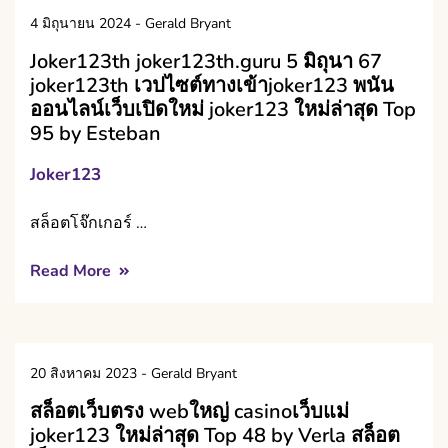
4 มิถุนายน 2024
-
Gerald Bryant
Joker123th joker123th.guru 5 มิถุนา 67
joker123th เวปไซต์ทางเข้าjoker123 พนัน
ออนไลน์เว็บเปิดใหม่ joker123 ใหม่ล่าสุด Top
95 by Esteban
Joker123
สล็อตโจ๊กเกอร์ …
Read More
20 สิงหาคม 2023
-
Gerald Bryant
สล็อตเว็บตรง webใหญ่ casinoเว็บแม่
joker123 ใหม่ล่าสุด Top 48 by Verla สล็อต