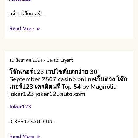
สล็อตโจ๊กเกอร์ …
Read More
19 สิงหาคม 2024
-
Gerald Bryant
โจ๊กเกอร์123 เวปไซต์แตกง่าย 30
September 2567 casino onlineเว็บตรง โจ๊ก
เกอร์123 เครดิตฟรี Top 54 by Magnolia
joker123 joker123auto.com
Joker123
JOKER123AUTO เว…
Read More