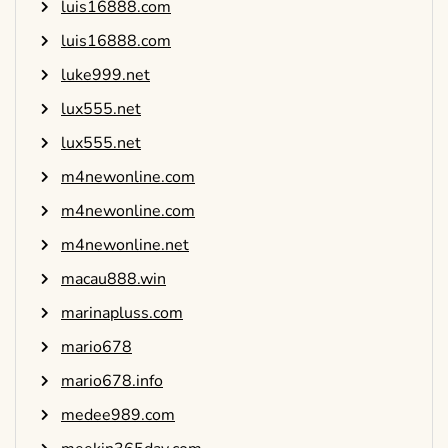
luis16888.com
luis16888.com
luke999.net
lux555.net
lux555.net
m4newonline.com
m4newonline.com
m4newonline.net
macau888.win
marinapluss.com
mario678
mario678.info
medee989.com