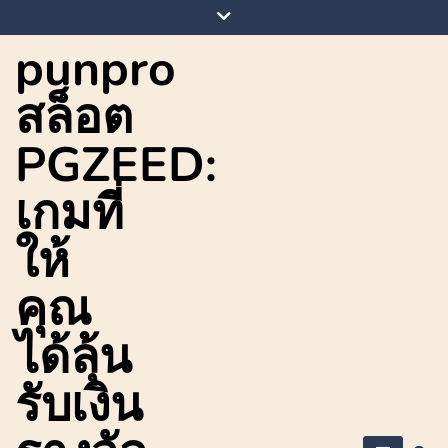
Skip
to
punpro
content
สล็อต
PGZEED:
เกมที่
ให้
คุณ
ได้ลุ้น
รับเงิน