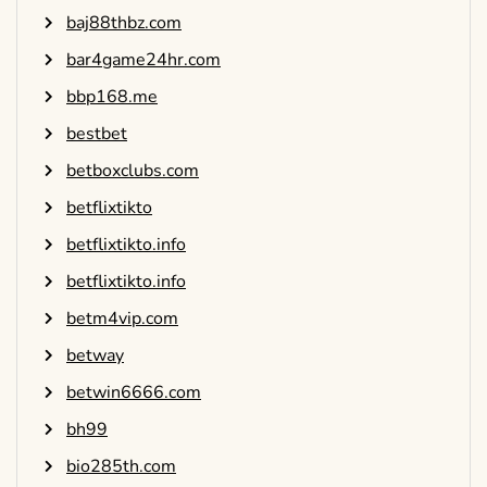
baj88thbz.com
bar4game24hr.com
bbp168.me
bestbet
betboxclubs.com
betflixtikto
betflixtikto.info
betflixtikto.info
betm4vip.com
betway
betwin6666.com
bh99
bio285th.com