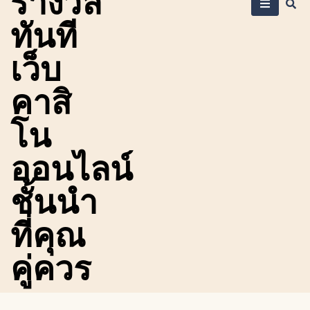
รางวัล
ทันที
เว็บ
คาสิ
โน
ออนไลน์
ชั้นนำ
ที่คุณ
คู่ควร