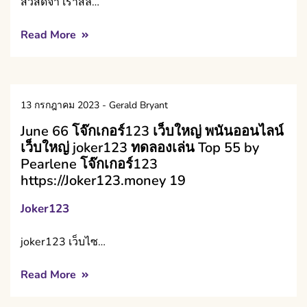
สวัสดีจ้า เราสล…
Read More
13 กรกฎาคม 2023
-
Gerald Bryant
June 66 โจ๊กเกอร์123 เว็บใหญ่ พนันออนไลน์
เว็บใหญ่ joker123 ทดลองเล่น Top 55 by
Pearlene โจ๊กเกอร์123
https://Joker123.money 19
Joker123
joker123 เว็บไซ…
Read More