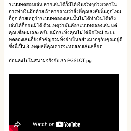
ระบบทดสอบเล่น หากเล่นได้ก็มิได้เงินจริงๆถ่วงเวลาใน
การทำเงินอีกด้วย ถ้าหากถามว่าสิ่งที่คุณสงสัยนั้นถูกไหม
ก็ถูก ด้วยเหตุว่าระบบทดลองเล่นนั้นไม่ได้ทำเงินได้จริง
เล่นได้ก็ถอนมิได้ ด้วยเหตุว่ามันคือระบบทดลองเล่น แต่
คุณเชื่อผมเถอะครับ แม้กระทั่งคุณไม่ใช่มือใหม่ ระบบ
ทดลองเล่นก็ยังสำคัญรวมทั้งจำเป็นอย่างมากๆกับคุณอยู่ดี
ซึ่งนี่เป็น 3 เหตุผลที่คุณควรจะทดสอบเล่นสล็อต
ก่อนลงไปในสนามจริงกับเรา PGSLOT pg