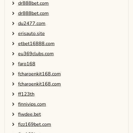
dr888bet.com
dr888bet.com
du2477.com
erisauto.site
etbet16888.com
eu369clubs.com
faro168
fcharoenkit168.com
fcharoenkit168.com
ff123th
finnivips.com
fiwdee.bet
fizz169bet.com