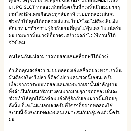
คุณจะได้รู้จะเกมใหม่ๆเพิ่มขึ้นเรื่อยๆ เกมสล็อตออนไลน์
บน PG SLOT ทดลองเล่นสล็อต เว็บที่ตรงนั้นมีเยอะมากๆ
เกมใหม่อัพเดทเกือบจะทุกสัปดาห์ ระบบทดลองเล่นจะ
ช่วยทำให้คุณได้ทดลองเล่นเกมใหม่ๆโดยไม่ต้องเสียเงิน
สักบาท มาทำความรู้จักกับเกมที่คุณไม่คุ้นเคย ไม่แน่ครับ
ผม เกมพวกนั้นบางทีก็อาจจะสร้างผลกำไรให้ท่านก็ได้
จริงไหม
คนไหนกันแน่สามารถทดสอบเล่นสล็อตฟรีได้บ้าง?
ถ้าเกิดคุณสงสัยว่า ระบบทดลองเล่นสล็อตของพวกเรานั้น
มันต้องจริงๆรึเปล่า ก็ต้องไปถามคนพวกนี้เลยนะครับ
เนื่องจากว่าระบบทดสอบเล่นของพวกเรานั้นสำคัญรวม
ทั้งจำเป็นกับสมาชิกบางคนมากมายๆการทดลองเล่นจะ
ช่วยทำให้คุณได้ฝึกซ้อมแล้วก็รู้จักกับเกมมากขึ้นเรื่อยๆ
ดังนั้น ก็เลยไม่แปลกเลยครับที่ใครๆก็อยากทดลองใช้
ระบบนี้ ซึ่งระบบทดลองเล่นเหมาะสมกับกลุ่มคนดังนี้ครับ
ผม