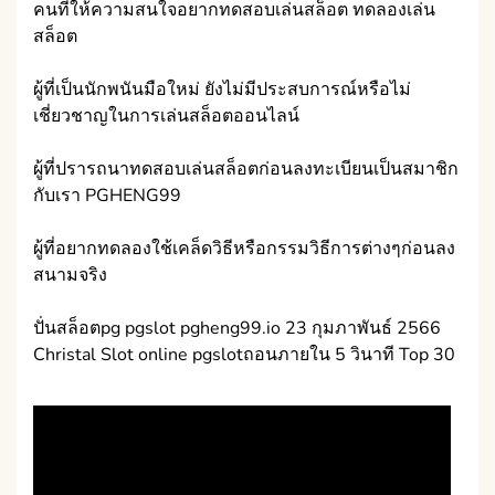
คนที่ให้ความสนใจอยากทดสอบเล่นสล็อต ทดลองเล่น
สล็อต
ผู้ที่เป็นนักพนันมือใหม่ ยังไม่มีประสบการณ์หรือไม่
เชี่ยวชาญในการเล่นสล็อตออนไลน์
ผู้ที่ปรารถนาทดสอบเล่นสล็อตก่อนลงทะเบียนเป็นสมาชิก
กับเรา PGHENG99
ผู้ที่อยากทดลองใช้เคล็ดวิธีหรือกรรมวิธีการต่างๆก่อนลง
สนามจริง
ปั่นสล็อตpg pgslot pgheng99.io 23 กุมภาพันธ์ 2566
Christal Slot online pgslotถอนภายใน 5 วินาที Top 30