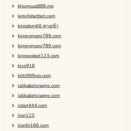
khumsup888.me
kimchibetbet.com
kingdom66 ทางเข้า
kingromans789.com
kingromans789.com
kingxxxbet123.com
kiss918
kitti999vip.com
lalikabetsgame.com
lalikabetsgame.com
lcbet444.com
lion123
lionth168.com