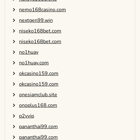
nemo168casino.com
nextgen99.win
niseko168bet.com
niseko168bet.com
no1huay
no1huay.com
okcasino159.com
okcasino159.com
onesiamclub.site
onoplus168.com
p2vvip
pananthai99.com
pananthai99.com