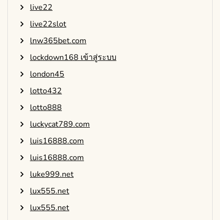
live22
live22slot
lnw365bet.com
lockdown168 เข้าสู่ระบบ
london45
lotto432
lotto888
luckycat789.com
luis16888.com
luis16888.com
luke999.net
lux555.net
lux555.net