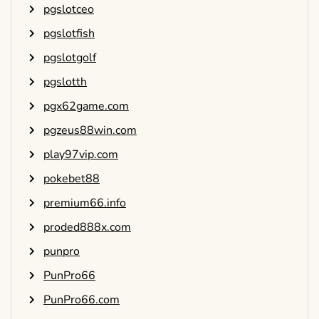
pgslotceo
pgslotfish
pgslotgolf
pgslotth
pgx62game.com
pgzeus88win.com
play97vip.com
pokebet88
premium66.info
proded888x.com
punpro
PunPro66
PunPro66.com