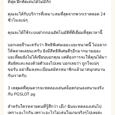
ที่สุด ฝึกหัดเล่นได้ไม่มีกั๊ก
คุณจะได้รับบริการที่เหมาะสมที่สุดจากพวกเราตลอด 24
ชั่วโมงแน่ๆ
คุณจะได้ใช้ระบบฝากถอนอัตโนมัติที่ดีเยี่ยมที่สุดเวลานี้
บอกเลยจ๊านะครับว่า สิทธิพิเศษเยอะแยะขนาดนี้ ไม่อยาก
ให้พลาดเลยนะครับ ยังมีสิทธิพิเศษดีๆอีกมากมายเยอะ
แยะที่ผมยังไม่ได้เขียนบอกคุณ แต่ต้องการจะให้คุณได้มา
สัมผัสและลองด้วยตัวเองไปเลย บอกเลยว่า ถูกใจแน่ๆ
ขอรับ อย่าลืมลงทะเบียนสมัครสมาชิกแล้วมาสนุกสนาน
กับเราครับ
3 เหตุผลที่คุณควรจะทดลองเล่นสล็อตก่อนลงสนามจริง
กับ PGSLOT pg
สำหรับใครหลายคนที่รู้สึกว่า เอ๊ะ! ฉันจะทดลองเล่นไป
เพราะอะไรกัน เพราะอะไรไม่เล่นในเกมจริงๆไปเลยล่ะ