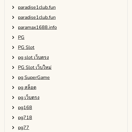
paradise1club.fun
paradise1club.fun
paramax1688.info
PG
PG Slot
pg slot เว็บตรง
PG Slot เว็บใหม่
pg SuperGame
pg สล็อต
pg เว็บตรง
pg168
pg718
pg77