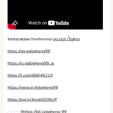
ขอขอบคุณมากreference
pg slot เว็บตรง
https://gg.gg/pgheng99
https://is.gd/pgheng99_io
https://t.co/snBbK4621X
https://wow.in.th/pgheng99
https://ow.ly/4mxk50QkUP
hhttps://bit.ly/pgheng-99