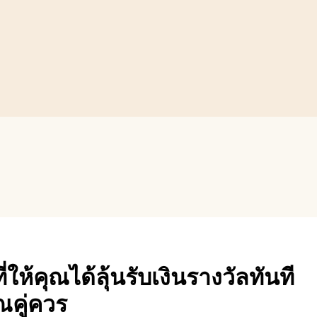
ห้คุณได้ลุ้นรับเงินรางวัลทันที
ณคู่ควร