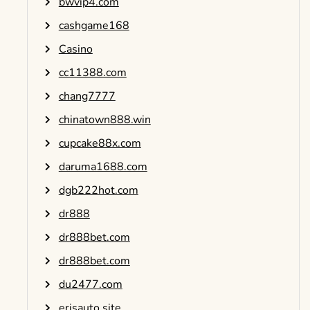
bwvip4.com
cashgame168
Casino
cc11388.com
chang7777
chinatown888.win
cupcake88x.com
daruma1688.com
dgb222hot.com
dr888
dr888bet.com
dr888bet.com
du2477.com
erisauto.site