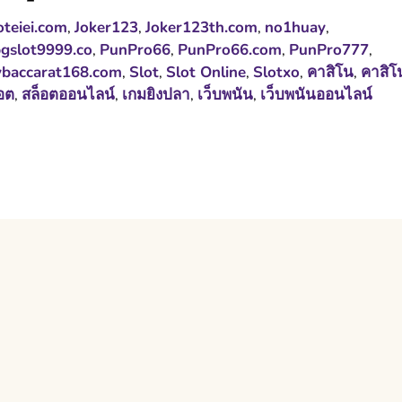
loteiei.com
Joker123
Joker123th.com
no1huay
,
,
,
,
gslot9999.co
PunPro66
PunPro66.com
PunPro777
,
,
,
,
ybaccarat168.com
Slot
Slot Online
Slotxo
คาสิโน
คาสิโ
,
,
,
,
,
อต
สล็อตออนไลน์
เกมยิงปลา
เว็บพนัน
เว็บพนันออนไลน์
,
,
,
,