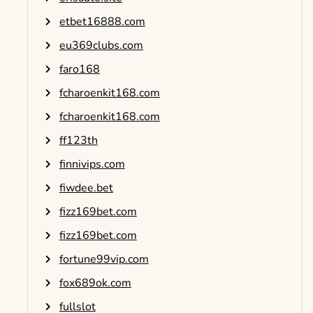
etbet16888.com
eu369clubs.com
faro168
fcharoenkit168.com
fcharoenkit168.com
ff123th
finnivips.com
fiwdee.bet
fizz169bet.com
fizz169bet.com
fortune99vip.com
fox689ok.com
fullslot