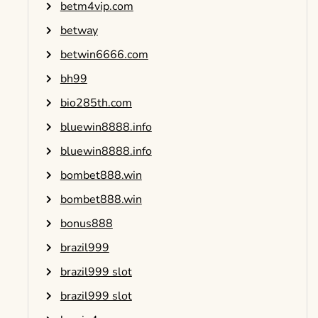
betm4vip.com
betway
betwin6666.com
bh99
bio285th.com
bluewin8888.info
bluewin8888.info
bombet888.win
bombet888.win
bonus888
brazil999
brazil999 slot
brazil999 slot