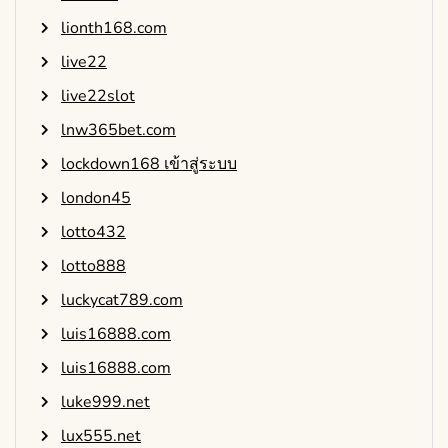
lionth168.com
live22
live22slot
lnw365bet.com
lockdown168 เข้าสู่ระบบ
london45
lotto432
lotto888
luckycat789.com
luis16888.com
luis16888.com
luke999.net
lux555.net