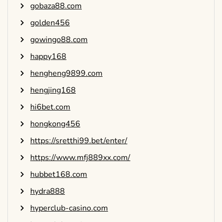
gobaza88.com
golden456
gowingo88.com
happy168
hengheng9899.com
hengjing168
hi6bet.com
hongkong456
https://sretthi99.bet/enter/
https://www.mfj889xx.com/
hubbet168.com
hydra888
hyperclub-casino.com