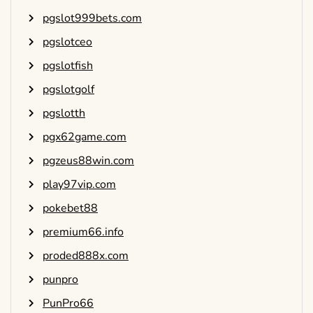
pgslot999bets.com
pgslotceo
pgslotfish
pgslotgolf
pgslotth
pgx62game.com
pgzeus88win.com
play97vip.com
pokebet88
premium66.info
proded888x.com
punpro
PunPro66