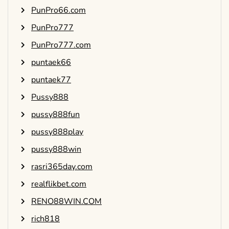
PunPro66.com
PunPro777
PunPro777.com
puntaek66
puntaek77
Pussy888
pussy888fun
pussy888play
pussy888win
rasri365day.com
realflikbet.com
RENO88WIN.COM
rich818