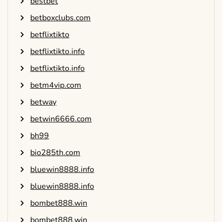
bestbet
betboxclubs.com
betflixtikto
betflixtikto.info
betflixtikto.info
betm4vip.com
betway
betwin6666.com
bh99
bio285th.com
bluewin8888.info
bluewin8888.info
bombet888.win
bombet888.win