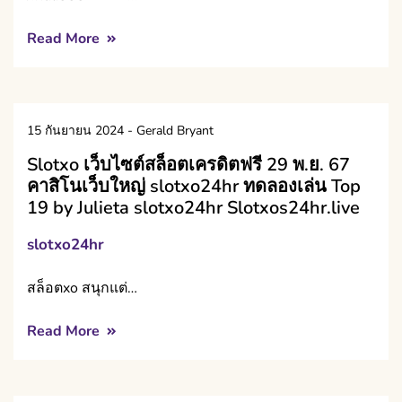
Read More
15 กันยายน 2024
-
Gerald Bryant
Slotxo เว็บไซต์สล็อตเครดิตฟรี 29 พ.ย. 67
คาสิโนเว็บใหญ่ slotxo24hr ทดลองเล่น Top
19 by Julieta slotxo24hr Slotxos24hr.live
slotxo24hr
สล็อตxo สนุกแต่…
Read More