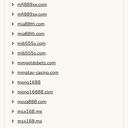
mfj889xx.com
mfj889xx.com
mia88th.com
mia88th.com
mib555s.com
mib555s.com
mmgoldsbets.com
mmplay-casino.com
mono1688
mono16888.com
moza888.com
msx168.me
msx168.me