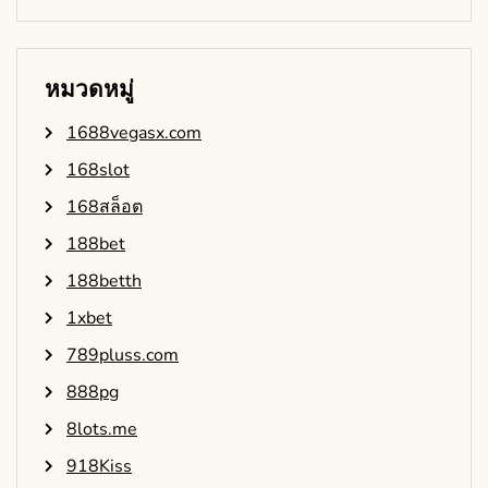
หมวดหมู่
1688vegasx.com
168slot
168สล็อต
188bet
188betth
1xbet
789pluss.com
888pg
8lots.me
918Kiss