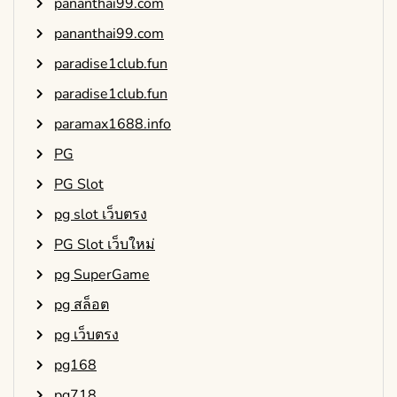
pananthai99.com
pananthai99.com
paradise1club.fun
paradise1club.fun
paramax1688.info
PG
PG Slot
pg slot เว็บตรง
PG Slot เว็บใหม่
pg SuperGame
pg สล็อต
pg เว็บตรง
pg168
pg718