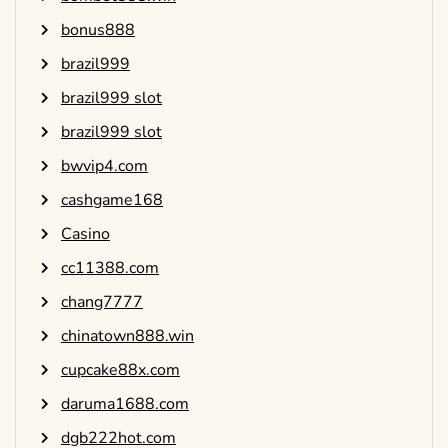
bonus888
brazil999
brazil999 slot
brazil999 slot
bwvip4.com
cashgame168
Casino
cc11388.com
chang7777
chinatown888.win
cupcake88x.com
daruma1688.com
dgb222hot.com