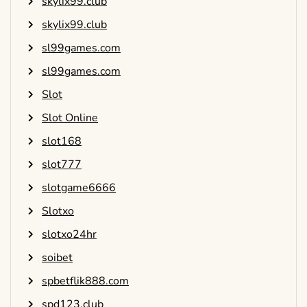
skylix99.club
skylix99.club
sl99games.com
sl99games.com
Slot
Slot Online
slot168
slot777
slotgame6666
Slotxo
slotxo24hr
soibet
spbetflik888.com
spd123.club