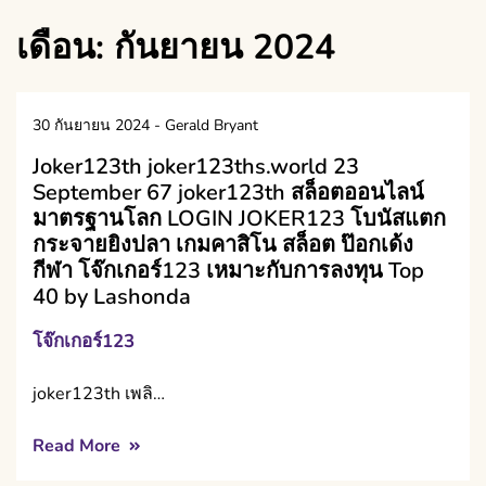
เดือน:
กันยายน 2024
30 กันยายน 2024
-
Gerald Bryant
Joker123th joker123ths.world 23
September 67 joker123th สล็อตออนไลน์
มาตรฐานโลก LOGIN JOKER123 โบนัสแตก
กระจายยิงปลา เกมคาสิโน สล็อต ป๊อกเด้ง
กีฬา โจ๊กเกอร์123 เหมาะกับการลงทุน Top
40 by Lashonda
โจ๊กเกอร์123
joker123th เพลิ…
Read More