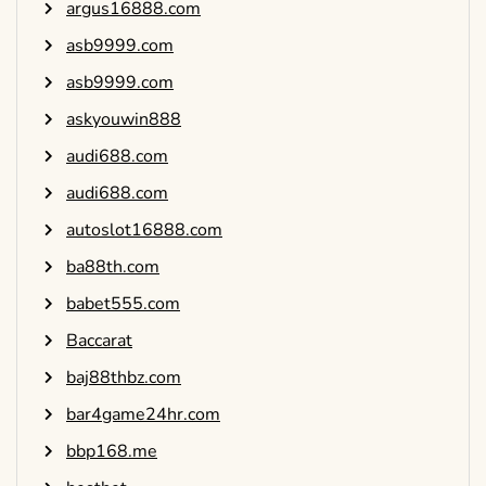
argus16888.com
asb9999.com
asb9999.com
askyouwin888
audi688.com
audi688.com
autoslot16888.com
ba88th.com
babet555.com
Baccarat
baj88thbz.com
bar4game24hr.com
bbp168.me