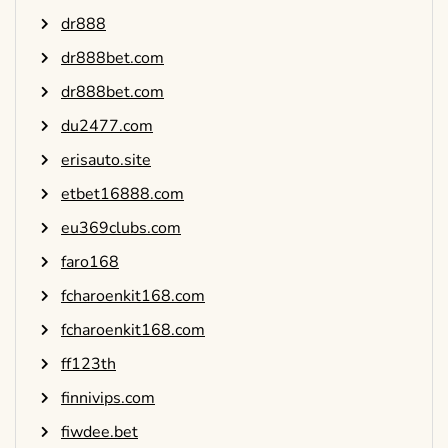
dr888
dr888bet.com
dr888bet.com
du2477.com
erisauto.site
etbet16888.com
eu369clubs.com
faro168
fcharoenkit168.com
fcharoenkit168.com
ff123th
finnivips.com
fiwdee.bet