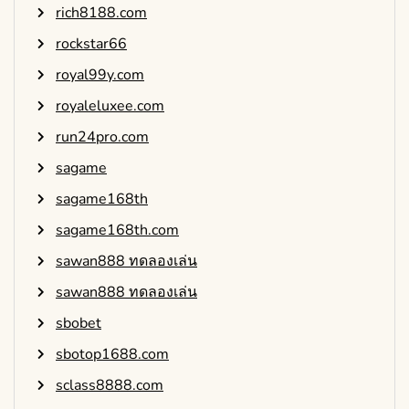
rich8188.com
rockstar66
royal99y.com
royaleluxee.com
run24pro.com
sagame
sagame168th
sagame168th.com
sawan888 ทดลองเล่น
sawan888 ทดลองเล่น
sbobet
sbotop1688.com
sclass8888.com