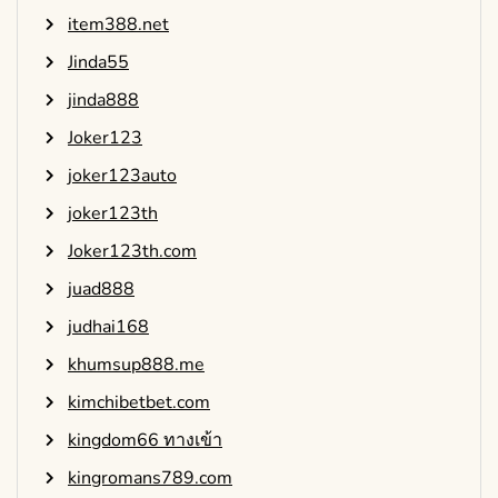
item388.net
Jinda55
jinda888
Joker123
joker123auto
joker123th
Joker123th.com
juad888
judhai168
khumsup888.me
kimchibetbet.com
kingdom66 ทางเข้า
kingromans789.com