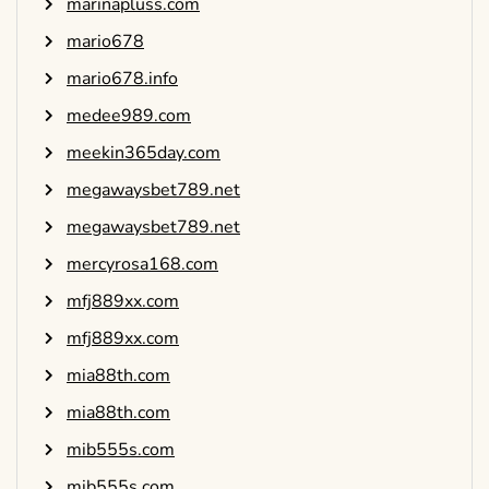
marinapluss.com
mario678
mario678.info
medee989.com
meekin365day.com
megawaysbet789.net
megawaysbet789.net
mercyrosa168.com
mfj889xx.com
mfj889xx.com
mia88th.com
mia88th.com
mib555s.com
mib555s.com