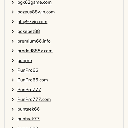
pgx62game.com
pgzeus88win.com
play97vip.com
pokebet88
premium66.info
proded888x.com
punpro
PunPro66
PunPro66.com
PunPro777
PunPro777.com
puntaek66
puntaek77