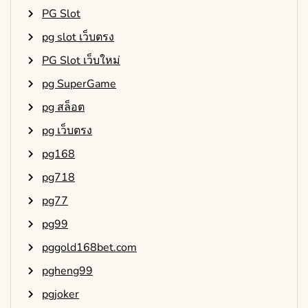
PG Slot
pg slot เว็บตรง
PG Slot เว็บใหม่
pg SuperGame
pg สล็อต
pg เว็บตรง
pg168
pg718
pg77
pg99
pggold168bet.com
pgheng99
pgjoker