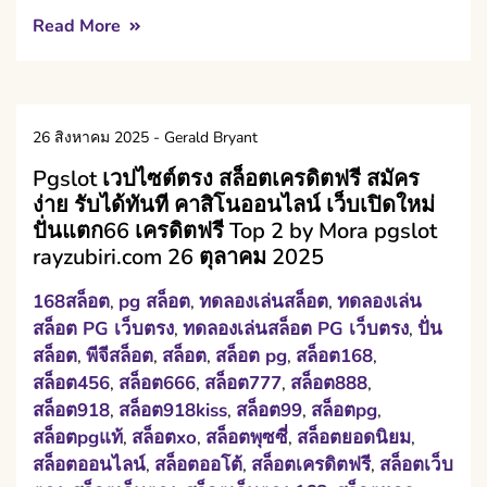
Read More
26 สิงหาคม 2025
-
Gerald Bryant
Pgslot เวปไซต์ตรง สล็อตเครดิตฟรี สมัคร
ง่าย รับได้ทันที คาสิโนออนไลน์ เว็บเปิดใหม่
ปั่นแตก66 เครดิตฟรี Top 2 by Mora pgslot
rayzubiri.com 26 ตุลาคม 2025
168สล็อต
pg สล็อต
ทดลองเล่นสล็อต
ทดลองเล่น
,
,
,
สล็อต PG เว็บตรง
ทดลองเล่นสล็อต PG เว็บตรง
ปั่น
,
,
สล็อต
พีจีสล็อต
สล็อต
สล็อต pg
สล็อต168
,
,
,
,
,
สล็อต456
สล็อต666
สล็อต777
สล็อต888
,
,
,
,
สล็อต918
สล็อต918kiss
สล็อต99
สล็อตpg
,
,
,
,
สล็อตpgแท้
สล็อตxo
สล็อตพุซซี่
สล็อตยอดนิยม
,
,
,
,
สล็อตออนไลน์
สล็อตออโต้
สล็อตเครดิตฟรี
สล็อตเว็บ
,
,
,