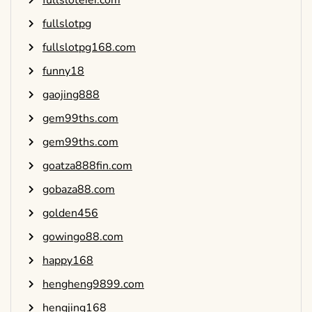
fullsloteiei.com
fullslotpg
fullslotpg168.com
funny18
gaojing888
gem99ths.com
gem99ths.com
goatza888fin.com
gobaza88.com
golden456
gowingo88.com
happy168
hengheng9899.com
hengjing168