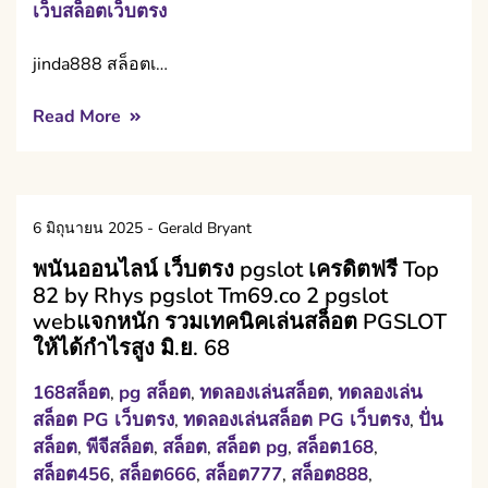
เว็บสล็อตเว็บตรง
jinda888 สล็อตเ…
Read More
6 มิถุนายน 2025
-
Gerald Bryant
พนันออนไลน์ เว็บตรง pgslot เครดิตฟรี Top
82 by Rhys pgslot Tm69.co 2 pgslot
webแจกหนัก รวมเทคนิคเล่นสล็อต PGSLOT
ให้ได้กำไรสูง มิ.ย. 68
168สล็อต
pg สล็อต
ทดลองเล่นสล็อต
ทดลองเล่น
,
,
,
สล็อต PG เว็บตรง
ทดลองเล่นสล็อต PG เว็บตรง
ปั่น
,
,
สล็อต
พีจีสล็อต
สล็อต
สล็อต pg
สล็อต168
,
,
,
,
,
สล็อต456
สล็อต666
สล็อต777
สล็อต888
,
,
,
,