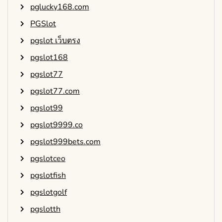
pglucky168.com
PGSlot
pgslot เว็บตรง
pgslot168
pgslot77
pgslot77.com
pgslot99
pgslot9999.co
pgslot999bets.com
pgslotceo
pgslotfish
pgslotgolf
pgslotth