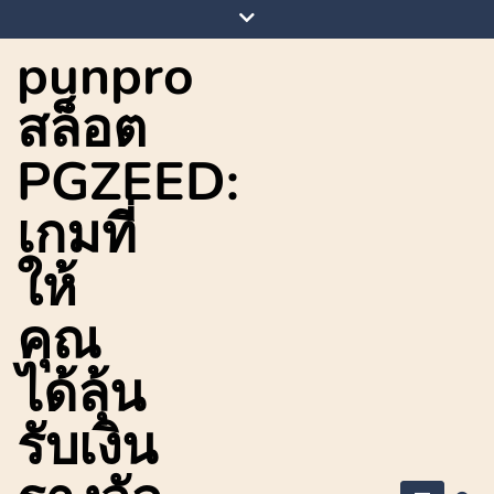
Skip
to
punpro
content
สล็อต
PGZEED:
เกมที่
ให้
คุณ
ได้ลุ้น
รับเงิน