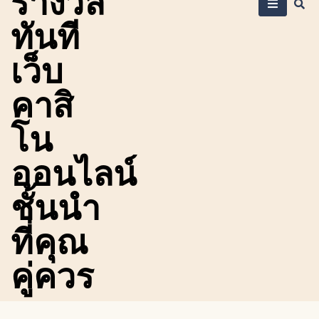
รางวัล
ทันที
เว็บ
คาสิ
โน
ออนไลน์
ชั้นนำ
ที่คุณ
คู่ควร