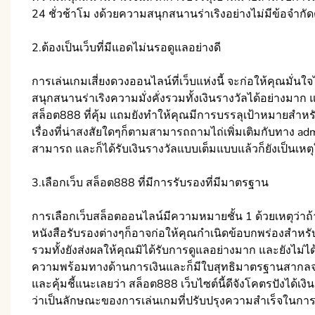
24 ชั่วช้าโม งด้วยความสนุกสนานร่าเริงอย่างไม่มีข้อจำกัด
2.ต้องเป็นเว็บที่มีแอดไม่นรอดูแลอย่างดี
การเล่นเกมเสี่ยงดวงออนไลน์ที่เว็บแห่งนี้ จะก่อให้คุณมั
สนุกสนานร่าเริงความมั่งคั่งรวมทั้งเงินรางวัลได้อย่างมา
สล็อต888 ที่คุ้ม แถมยังทำให้คุณมีการบรรลุเป้าหมายสำหรับเ
เรื่องที่น่าสงสัยใดๆก็ตามสามารถถามไถ่เพิ่มเติมกับทาง 
สามารถ และก็ได้รับเงินรางวัลแบบเต็มแบบแล้วก็ยังเป็นเหตุใ
3.เลือกเว็บ สล็อต888 ที่มีการรับรองที่มีมาตรฐาน
การเลือกเว็บสล็อตออนไลน์มีความหมายชั้น 1 ด้วยเหตุว่าถ้
หนังสือรับรองต่างๆก็อาจก่อให้คุณกำเนิดข้อบกพร่องสำหรั
รวมทั้งยังส่งผลให้คุณมิได้รับการดูแลอย่างมาก และยังไม่ได้รั
ความพร้อมทางด้านการเงินและก็มีใบสุทธิมาตรฐานสากลจ
และคุ้มชี้แนะเลยว่า สล็อต888 เว็บไซต์นี้ดีจังโคตรปังได้เงิ
ว่าเป็นลักษณะของการเล่นเกมที่ปรับปรุงความสำเร็จในการเล่น