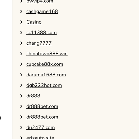
bwvip4.com
cashgame168
Casino
cc11388.com
chang7777
chinatown888.win
cupcake88x.com
daruma1688.com
dgb222hot.com
dr888
dr888bet.com
dr888bet.com
พ
du2477.com
erisauto.site