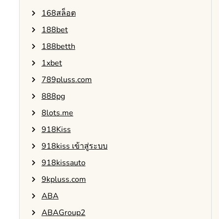
168สล็อต
188bet
188betth
1xbet
789pluss.com
888pg
8lots.me
918Kiss
918kiss เข้าสู่ระบบ
918kissauto
9kpluss.com
า
ABA
ABAGroup2