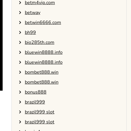
betm4vip.com
betway
betwin6666.com
bh99
bio285th.com
bluewin8888.info
bluewin8888.info
bombet888.win
bombet888.win
bonus888
brazil999
brazil999 slot
brazil999 slot