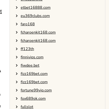
etbet16888.com
ี้
eu369clubs.com
faro168
fcharoenkit168.com
fcharoenkit168.com
ff123th
finnivips.com
fiwdee.bet
น
fizz169bet.com
fizz169bet.com
fortune99vip.com
ด
fox689ok.com
ม
fullslot