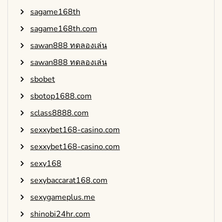
sagame168th
sagame168th.com
sawan888 ทดลองเล่น
sawan888 ทดลองเล่น
sbobet
sbotop1688.com
sclass8888.com
sexxybet168-casino.com
sexxybet168-casino.com
sexy168
sexybaccarat168.com
sexygameplus.me
shinobi24hr.com