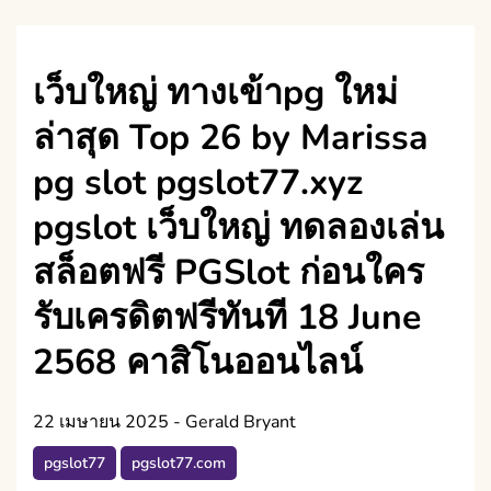
เว็บใหญ่ ทางเข้าpg ใหม่
ล่าสุด Top 26 by Marissa
pg slot pgslot77.xyz
pgslot เว็บใหญ่ ทดลองเล่น
สล็อตฟรี PGSlot ก่อนใคร
รับเครดิตฟรีทันที 18 June
2568 คาสิโนออนไลน์
22 เมษายน 2025
-
Gerald Bryant
pgslot77
pgslot77.com