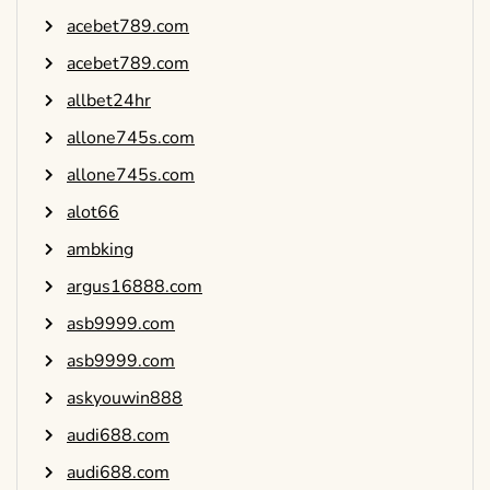
acebet789.com
acebet789.com
allbet24hr
allone745s.com
allone745s.com
alot66
ambking
argus16888.com
asb9999.com
asb9999.com
askyouwin888
audi688.com
audi688.com