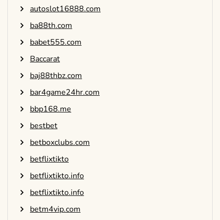
autoslot16888.com
ba88th.com
babet555.com
Baccarat
baj88thbz.com
bar4game24hr.com
bbp168.me
bestbet
betboxclubs.com
betflixtikto
betflixtikto.info
betflixtikto.info
betm4vip.com