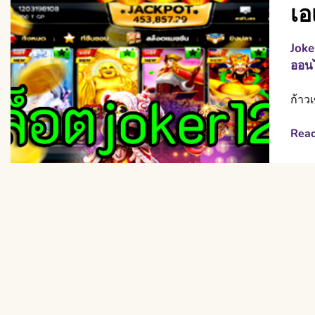
เอ
Jok
ออน
ก้าว
Rea