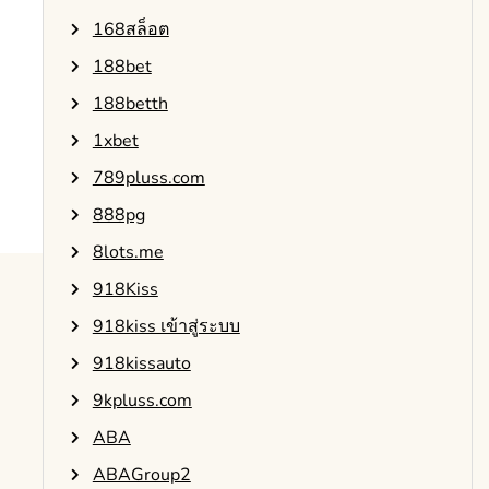
168สล็อต
188bet
188betth
1xbet
789pluss.com
888pg
8lots.me
918Kiss
918kiss เข้าสู่ระบบ
918kissauto
9kpluss.com
ABA
ABAGroup2