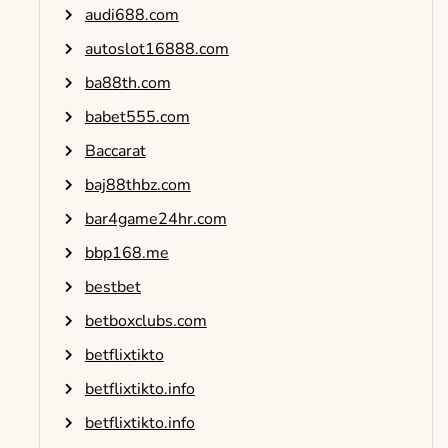
audi688.com
autoslot16888.com
ba88th.com
babet555.com
Baccarat
baj88thbz.com
bar4game24hr.com
bbp168.me
bestbet
betboxclubs.com
betflixtikto
betflixtikto.info
betflixtikto.info