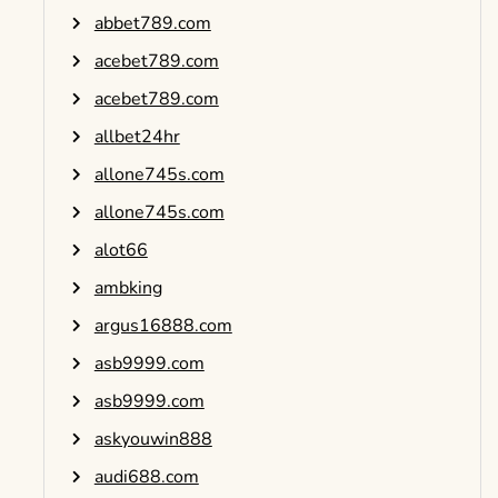
abbet789.com
acebet789.com
acebet789.com
allbet24hr
allone745s.com
allone745s.com
alot66
ambking
argus16888.com
asb9999.com
asb9999.com
askyouwin888
audi688.com