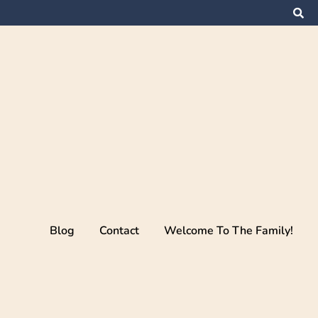
Blog
Contact
Welcome To The Family!