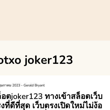
otxo joker123
ฤษภาคม 2023
-
Gerald Bryant
็อตjoker123 ทางเข้าสล็อตเว็บ
งที่ดีที่สุด เว็บตรงเปิดใหม่ไม่ง้อ