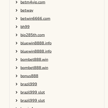
betm4vip.com
betway
betwin6666.com
bh99
bio285th.com
bluewin8888.info
bluewin8888.info
bombet888.win
bombet888.win
bonus888
brazil999
brazil999 slot
brazil999 slot