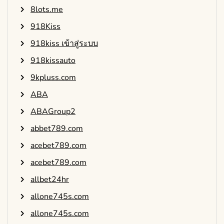
8lots.me
918Kiss
918kiss เข้าสู่ระบบ
918kissauto
9kpluss.com
ABA
ABAGroup2
abbet789.com
acebet789.com
acebet789.com
allbet24hr
allone745s.com
allone745s.com