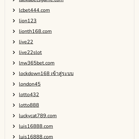
lcbet444.com
lion123
lionth168.com
live22
live22slot
lnw365bet.com
lockdown168 เข้าสู่ระบบ
london45
lotto432
lotto888
luckycat789.com
luis16888.com
luis16888.com