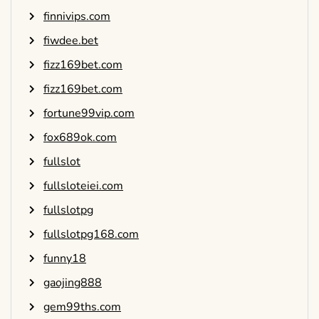
finnivips.com
fiwdee.bet
fizz169bet.com
fizz169bet.com
fortune99vip.com
fox689ok.com
fullslot
fullsloteiei.com
fullslotpg
fullslotpg168.com
funny18
gaojing888
gem99ths.com