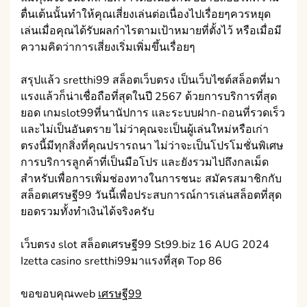
ตื่นเต้นนั้นทำให้คุณเสี่ยงเล่นต่อเนื่องไปเรื่อยๆควรหยุด
เล่นเมื่อคุณได้รับผลกำไรตามเป้าหมายที่ตั้งไว้ หรือเมื่อมี
ความคิดว่าการเสี่ยงเริ่มเพิ่มขึ้นเรื่อยๆ
สรุปแล้ว sretthi99 สล็อตเว็บตรง เป็นเว็บไซต์สล็อตที่มา
แรงแล้วก็น่าเชื่อถือที่สุดในปี 2567 ด้วยการบริการที่สุด
ยอด เกมslot99ที่นานัปการ และระบบฝาก-ถอนที่รวดเร็ว
และไม่เป็นอันตราย ไม่ว่าคุณจะเป็นผู้เล่นใหม่หรือเก่า
ตรงนี้มีทุกสิ่งที่คุณปรารถนา ไม่ว่าจะเป็นโปรโมชั่นพิเศษ
การบริการลูกค้าที่เป็นมือโปร และยังรวมไปถึงกลเม็ด
สำหรับเพื่อการเพิ่มช่องทางในการชนะ สมัครสมาชิกกับ
สล็อตเศรษฐี99 วันนี้เพื่อประสบการณ์การเล่นสล็อตที่สุด
ยอดรวมทั้งทำเงินได้จริงครับ
เว็บตรง slot สล็อตเศรษฐี99 St99.biz 16 AUG 2024
Izetta casino sretthi99มาแรงที่สุด Top 86
ขอขอบคุณweb
เศรษฐี99