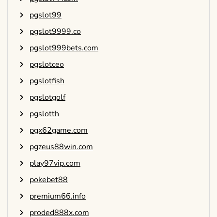
pgslot99
pgslot9999.co
pgslot999bets.com
pgslotceo
pgslotfish
pgslotgolf
pgslotth
pgx62game.com
pgzeus88win.com
play97vip.com
pokebet88
premium66.info
proded888x.com