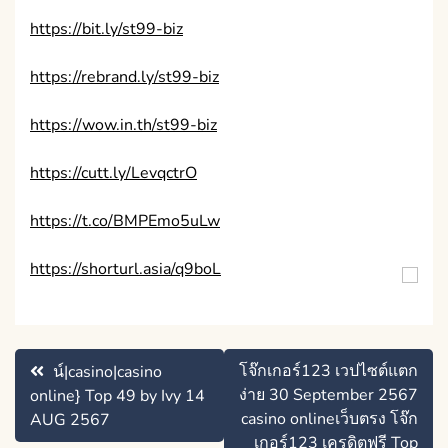
https://bit.ly/st99-biz
https://rebrand.ly/st99-biz
https://wow.in.th/st99-biz
https://cutt.ly/LevqctrO
https://t.co/BMPEmo5uLw
https://shorturl.asia/q9boL
แนะแนว
โจ๊กเกอร์123 เวปไซต์แตก
น์|casino|casino
เรื่อง
ง่าย 30 September 2567
online} Top 49 by Ivy 14
casino onlineเว็บตรง โจ๊ก
AUG 2567
เกอร์123 เครดิตฟรี Top