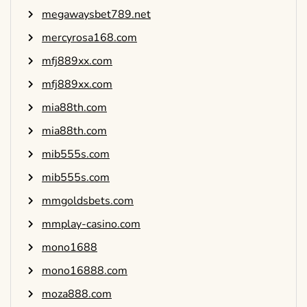
megawaysbet789.net
mercyrosa168.com
mfj889xx.com
mfj889xx.com
mia88th.com
mia88th.com
mib555s.com
mib555s.com
mmgoldsbets.com
mmplay-casino.com
mono1688
mono16888.com
moza888.com