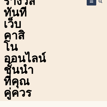
รางวัล
ทันที
เว็บ
คาสิ
โน
ออนไลน์
ชั้นนำ
ที่คุณ
คู่ควร