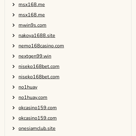
msx168.me
msx168.me
mwin9s.com
nakoya1688.site
nemo168casino.com
nextgen99.win
niseko168bet.com
niseko168bet.com
no1huay
no1huay.com
okcasino159.com
okcasino159.com
onesiamclub.site