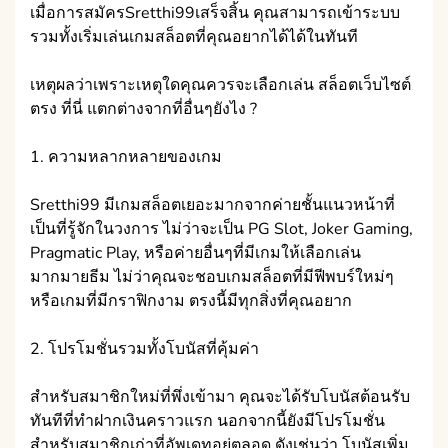
เมื่อการสมัครSretthi99เสร็จสิ้น คุณสามารถเข้าระบบ
รวมทั้งเริ่มเล่นเกมสล็อตที่คุณอยากได้ได้ในทันที
เหตุผลว่าเพราะเหตุใดคุณควรจะเลือกเล่น สล็อตเว็บไซต์
ตรง ที่นี่ แตกต่างจากที่อื่นๆยังไง ?
1. ความหลากหลายของเกม
Sretthi99 มีเกมสล็อตเยอะมากจากค่ายชั้นแนวหน้าที่
เป็นที่รู้จักในวงการ ไม่ว่าจะเป็น PG Slot, Joker Gaming,
Pragmatic Play, หรือค่ายอื่นๆที่มีเกมให้เลือกเล่น
มากมายธีม ไม่ว่าคุณจะชอบเกมสล็อตที่มีฟีพบร์ใหม่ๆ
หรือเกมที่มีกราฟิกงาม ตรงนี้มีทุกสิ่งที่คุณอยาก
2. โปรโมชั่นรวมทั้งโบนัสที่คุ้มค่า
สำหรับสมาชิกใหม่ที่พึ่งเข้ามา คุณจะได้รับโบนัสต้อนรับ
ทันทีที่ทำฝากเงินคราวแรก นอกจากนี้ยังมีโปรโมชั่น
สำหรับสมาชิกเก่าที่อัพเดทอยู่ตลอด ดังเช่นว่า โบนัสเพิ่ม