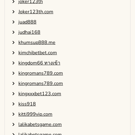
joker123th
Joker123th.com
juad888
judhai168
khumsup888.me
kimchibetbet.com
kingdom66 ทางเข้า
kingromans789.com
kingromans789.com
kingxxxbet123.com
kiss918
kitti999vip.com
lalikabetsgame.com
lalikabetsgame.com