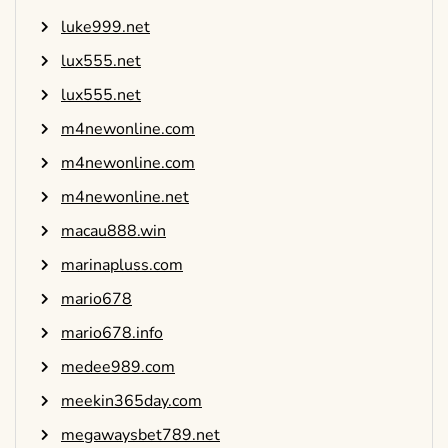
luke999.net
lux555.net
lux555.net
m4newonline.com
m4newonline.com
m4newonline.net
macau888.win
marinapluss.com
mario678
mario678.info
medee989.com
meekin365day.com
megawaysbet789.net