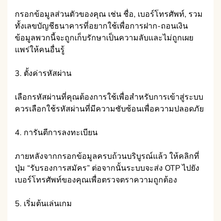
กรอกข้อมูลส่วนตัวของคุณ เช่น ชื่อ, เบอร์โทรศัพท์, รวม
ทั้งเลขบัญชีธนาคารที่อยากใช้เพื่อการฝาก-ถอนเงิน
ข้อมูลพวกนี้จะถูกเก็บรักษาเป็นความลับและไม่ถูกเผย
แพร่ให้คนอื่นรู้
3. ตั้งค่ารหัสผ่าน
เลือกรหัสผ่านที่คุณต้องการใช้เพื่อสำหรับการเข้าสู่ระบบ
ควรเลือกใช้รหัสผ่านที่มีความซับซ้อนเพื่อความปลอดภัย
4. การันตีการลงทะเบียน
ภายหลังจากกรอกข้อมูลครบถ้วนบริบูรณ์แล้ว ให้คลิกที่
ปุ่ม “รับรองการสมัคร” ต่อจากนั้นระบบจะส่ง OTP ไปยัง
เบอร์โทรศัพท์ของคุณเพื่อตรวจตราความถูกต้อง
5. เริ่มต้นเล่นเกม