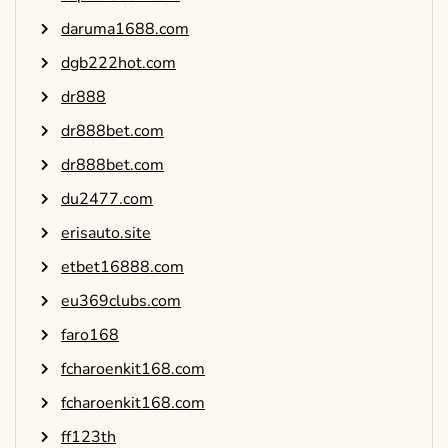
daruma1688.com
dgb222hot.com
dr888
dr888bet.com
dr888bet.com
du2477.com
erisauto.site
etbet16888.com
eu369clubs.com
faro168
fcharoenkit168.com
fcharoenkit168.com
ff123th