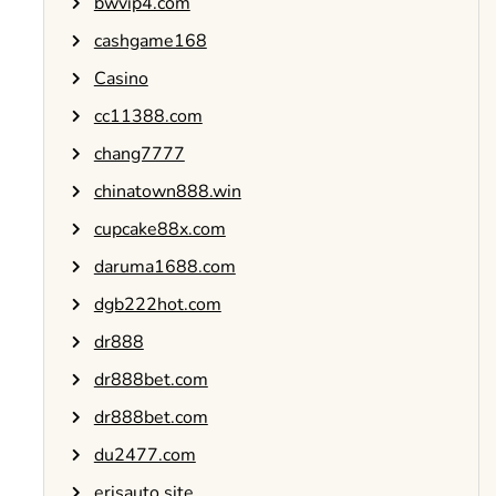
bwvip4.com
cashgame168
Casino
cc11388.com
chang7777
chinatown888.win
cupcake88x.com
daruma1688.com
dgb222hot.com
dr888
dr888bet.com
dr888bet.com
du2477.com
erisauto.site