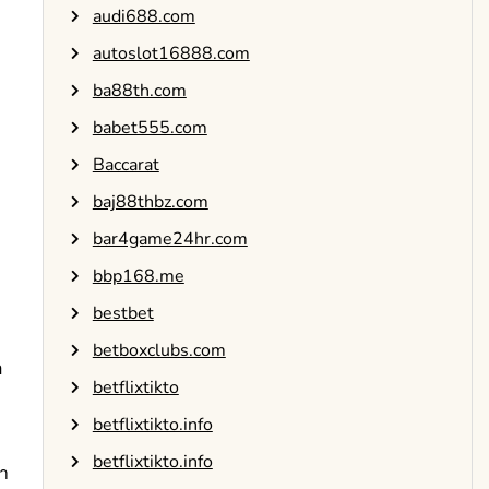
audi688.com
autoslot16888.com
ba88th.com
babet555.com
Baccarat
baj88thbz.com
bar4game24hr.com
bbp168.me
bestbet
betboxclubs.com
อ
betflixtikto
betflixtikto.info
betflixtikto.info
า