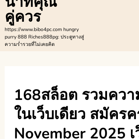
นำที่คุณ
คู่ควร
https://www.bibo4pc.com hungry
purry 888 Riches888pg: ประตูทางสู่
ความร่ำรวยที่ไม่เคยคิด
168สล็อต รวมความ
ในเว็บเดียว สมัครคร
November 2025 เว