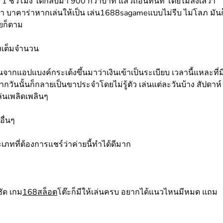
1 ชั่วโมง ได้กลับมา 900 กว่าบาท แล้วถอนทันที โดยไม่ลังเลว่า
ีว่า บาคาร่าหากเล่นให้เป็น เล่น1688sagameแบบไม่รีบ ไม่โลภ มันก
ลยก็ตาม
งเต็มจำนวน
จากแอปแบงค์กระเด้งขึ้นมาว่าเงินเข้าเป็นระเบียบ เวลานี้แหละที่ม
ังจากวันนั้นก็กลายเป็นขาประจำโดยไม่รู้ตัว เล่นแต่ละวันบ้าง สัปดาห์
ล่นเพลิดเพลินๆ
อื่นๆ
ภทที่ต้องการแชร์ว่าค่ายนี้ทำได้ดีมาก
ชัด เกม
168สล็อต
โต๊ะก็มีให้เล่นครบ อยากได้แนวไหนมีหมด แถม