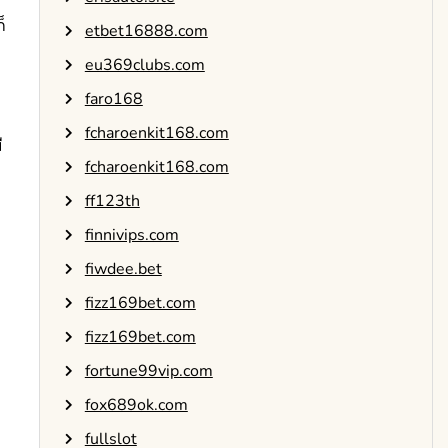
็
etbet16888.com
eu369clubs.com
faro168
fcharoenkit168.com
ี
fcharoenkit168.com
ff123th
finnivips.com
fiwdee.bet
fizz169bet.com
fizz169bet.com
fortune99vip.com
fox689ok.com
fullslot