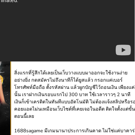
สิ่งแรกที่รู้สึกได้เลยเป็นเว็บวางแบบมาออกจะใช้งานง่าย
อย่างยิ่ง กดสมัครไม่ถึงนาทีก็ได้ยูสแล้ว กรอกแค่เบอร์
โทรศัพท์มือถือ ตั้งรหัสผ่าน แล้วผูกบัญชีไว้ถอนเงิน เพียงแค่
นั้น เราฝากเงินรอบแรกไป 300 บาท ใช้เวลาราวๆ 2 นาที
เงินก็เข้าเครดิตในทันทีแบบอัตโนมัติ ไม่ต้องแจ้งสลิปหรือร
คอยแอดไม่นเหมือนเว็บไซต์ที่เคยเจอในอดีต ติดใจตั้งแต่ขั้น
ตอนนี้เลย
1688sagame มีเกมนานาประการเกินคาด ไม่ใช่แค่บาคาร่