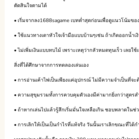
ตัดสินใจตามได้
• เริ่มจากลง1688sagame เบทต่ำสุดก่อนเพื่อดูแนวโน้มของ
• ใช้แนวทางเดาหัวใจเจ้ามือแบบบ้านๆเช่น ถ้าเกิดออกน้ำเง
• ไม่เพิ่มเงินแบบทบไม้ เพราะเหตุว่ากลัวหมดทุนเร็ว เลยใ
สิ่งที่ได้ศึกษาจากการทดลองเล่นเอง
• การอ่านเค้าไพ่เป็นเพียงแค่อุปกรณ์ ไม่มีความจำเป็นที่จะต
• ความสุขุมรวมทั้งการควบคุมตัวเองมีค่ามากยิ่งกว่าสูตรสำ
• ถ้าหากเล่นไปแล้วรู้สึกเริ่มมั่นใจเหลือเกิน ชอบพลาดในช
• การเลิกให้เป็นเป็นกำไรที่แท้จริง วันนั้นเราเลิกขณะที่ได้ก