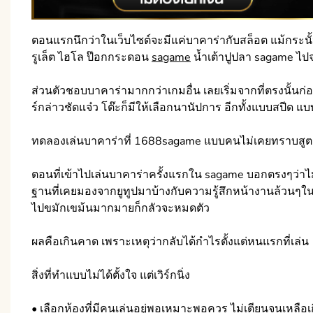
ตอนแรกนึกว่าในเว็บไซต์จะมีแค่บาคาร่ากับสล็อต แม้กระนั้นพอ
รูเล็ต ไฮโล ป๊อกกระดอน
sagame
น้ำเต้าปูปลา sagame ไป
ส่วนตัวชอบบาคาร่ามากกว่าเกมอื่น เลยเริ่มจากที่ตรงนั้นก
ร์กล่าวชัดแจ๋ว โต๊ะก็มีให้เลือกนานัปการ อีกทั้งแบบสปีด 
ทดลองเล่นบาคาร่าที่ 1688sagame แบบคนไม่เคยทราบสูต
ตอนที่เข้าไปเล่นบาคาร่าครั้งแรกใน sagame บอกตรงๆว่าไม
ฐานที่เคยมองจากยูทูปมาบ้างกับความรู้สึกหน้างานล้วนๆในใจรู
ไปขมักเขม้นมากมายก็กลัวจะหมดตัว
ผลคือเกินคาด เพราะเหตุว่ากลับได้กำไรตั้งแต่หนแรกที่เล่น
สิ่งที่ทำแบบไม่ได้ตั้งใจ แต่เวิร์กนิ่ง
• เลือกห้องที่มีคนเล่นอยู่พอเหมาะพอควร ไม่เตียนจนเหลือเก