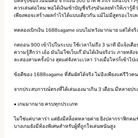
บทสรุปของวันนั้นคือ จากเงิน 300 บาท พวกเราเล่นไปราวๆ 
ควรเล่นต่อไหม พอได้เงินเข้าบัญชีจริงๆมันเลยทำให้เรารู้ด
เพียงพอจะสร้างผลกำไรได้แบบเดียวกัน แม้ไม่มีสูตรอะไรเ
ทดลองเบิกเงิน 1688sagame แบบไม่หวังมากมาย แต่ได้จริ
กดถอน 900 เข้าไปในระบบ ใช้เวลาไม่ถึง 3 นาที มีแจ้งเตือน
ความรู้สึกว่า เอ้อ มันไม่ใช่เว็บเก๊ มันได้เงินจริงว่ะ ภายหล
ละสองสามครั้งบ้าง สุดแต่จังหวะเวลา ว่างเมื่อไหร่ก็เข้าไปเ
ข้อดีของ 1688sagame ที่สัมผัสได้จริง ไม่อิงเพียงแค่รีวิวคน
จากประสบการณ์ตรงที่ได้เล่นเองมาเกิน 3 เดือน มีหลายประเ
• เกมมากมาย ครบทุกประเภท
ไม่ใช่แค่บาคาร่า แต่ยังมีสล็อตหลายค่าย ยิงปลากราฟิกคม
บางเกมยังมีห้องพิเศษสำหรับผู้ที่ถูกใจเล่นพนันสูง