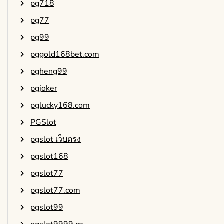
pg718
pg77
pg99
pggold168bet.com
pgheng99
pgjoker
pglucky168.com
PGSlot
pgslot เว็บตรง
pgslot168
pgslot77
pgslot77.com
pgslot99