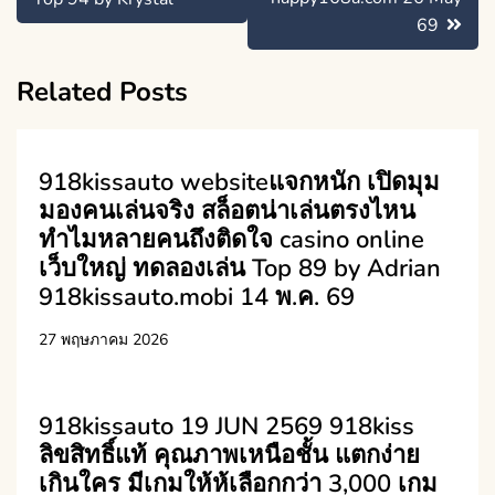
69
Related Posts
918kissauto websiteแจกหนัก เปิดมุม
มองคนเล่นจริง สล็อตน่าเล่นตรงไหน
ทำไมหลายคนถึงติดใจ casino online
เว็บใหญ่ ทดลองเล่น Top 89 by Adrian
918kissauto.mobi 14 พ.ค. 69
27 พฤษภาคม 2026
918kissauto 19 JUN 2569 918kiss
ลิขสิทธิ์แท้ คุณภาพเหนือชั้น แตกง่าย
เกินใคร มีเกมให้ห้เลือกกว่า 3,000 เกม