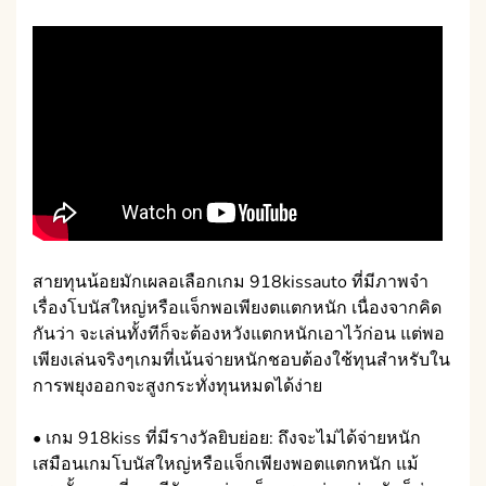
สายทุนน้อยมักเผลอเลือกเกม 918kissauto ที่มีภาพจำ
เรื่องโบนัสใหญ่หรือแจ็กพอเพียงตแตกหนัก เนื่องจากคิด
กันว่า จะเล่นทั้งทีก็จะต้องหวังแตกหนักเอาไว้ก่อน แต่พอ
เพียงเล่นจริงๆเกมที่เน้นจ่ายหนักชอบต้องใช้ทุนสำหรับใน
การพยุงออกจะสูงกระทั่งทุนหมดได้ง่าย
• เกม 918kiss ที่มีรางวัลยิบย่อย: ถึงจะไม่ได้จ่ายหนัก
เสมือนเกมโบนัสใหญ่หรือแจ็กเพียงพอตแตกหนัก แม้