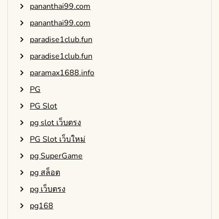
pananthai99.com
pananthai99.com
paradise1club.fun
paradise1club.fun
paramax1688.info
PG
PG Slot
pg slot เว็บตรง
PG Slot เว็บใหม่
pg SuperGame
pg สล็อต
pg เว็บตรง
pg168