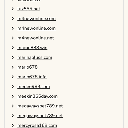
lux555.net
m4newonline.com
m4newonline.com
m4newonline.net
macau888.win
marinapluss.com
mario678
mario678.info
medee989.com
meekin365day.com
megawaysbet789.net
megawaysbet789.net
mercyrosa168.com