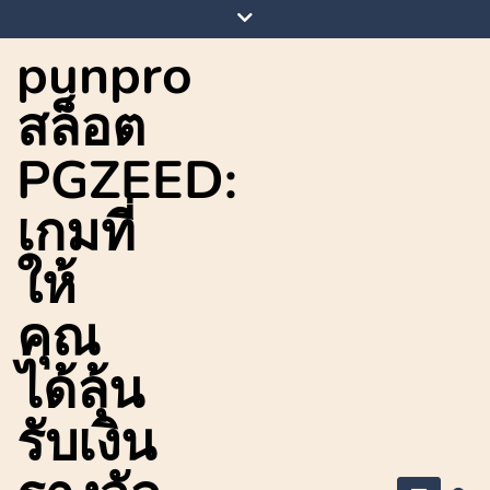
Skip
to
punpro
content
สล็อต
PGZEED:
เกมที่
ให้
คุณ
ได้ลุ้น
รับเงิน