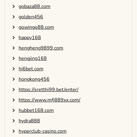
gobaza88.com
golden456
gowingo88.com
happy168
hengheng9899.com
hengjing168
hi6bet.com
hongkong456
https://sretthi99.bet/enter/
https://www.mfj889xx.com/
hubbet168.com
hydra888
hyperclub-casino.com