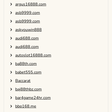
argus16888.com
asb9999.com
asb9999.com
askyouwin888
audi688.com
audi688.com
autoslot16888.com
ba88th.com
babet555.com
Baccarat
baj88thbz.com
bar4game24hr.com
bbp168.me