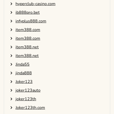
hyperclub-casino.com
ib888pro.bet
infyplus888.com
item388.com
item388.com
item388.net
item388.net
Jinda55
jinda888
Joker123
joker123auto
joker123th
Joker123th.com