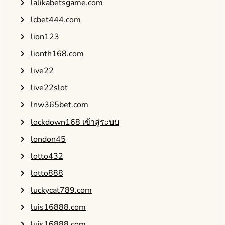
lalikabetsgame.com
lcbet444.com
lion123
lionth168.com
live22
live22slot
lnw365bet.com
lockdown168 เข้าสู่ระบบ
london45
lotto432
lotto888
luckycat789.com
luis16888.com
luis16888.com