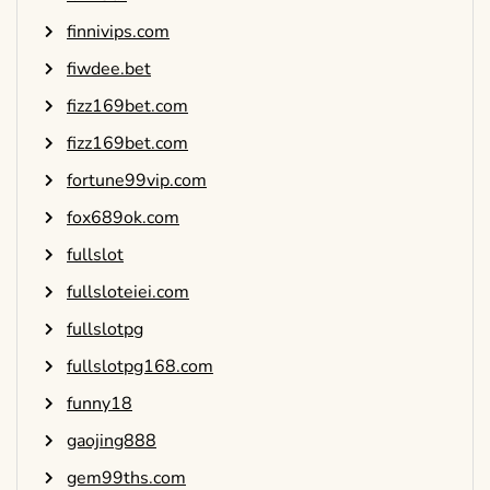
finnivips.com
fiwdee.bet
fizz169bet.com
fizz169bet.com
fortune99vip.com
fox689ok.com
fullslot
fullsloteiei.com
fullslotpg
fullslotpg168.com
funny18
gaojing888
gem99ths.com