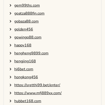
gem99ths.com
goatza888fin.com
gobaza88.com
golden456
gowingo88.com
happy168
hengheng9899.com
hengjing168
hi6bet.com
hongkong456
https://sretthi99.bet/enter/
https://www.mfj889xx.com/
hubbet168.com