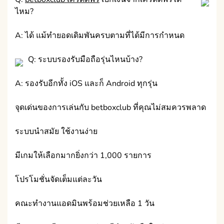
ไหม?
A: ได้ แม้ทำยอดเดิมพันครบตามที่ได้มีการกำหนด
Q: ระบบรองรับมือถือรุ่นไหนบ้าง?
A: รองรับอีกทั้ง iOS และก็ Android ทุกรุ่น
จุดเด่นของการเล่นกับ betboxclub ที่คุณไม่สมควรพลาด
ระบบนำสมัย ใช้งานง่าย
มีเกมให้เลือกมากยิ่งกว่า 1,000 รายการ
โปรโมชั่นจัดเต็มแต่ละวัน
คณะทำงานแอดมินพร้อมช่วยเหลือ 1 วัน