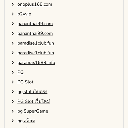
onoplus168.com
p2vvip
pananthai99.com
pananthai99.com
paradise1club.fun
paradise1club.fun
paramax1688.info
PG
PG Slot
pg slot เว็บตรง
PG Slot เว็บใหม่
pg SuperGame
pg สล็อต