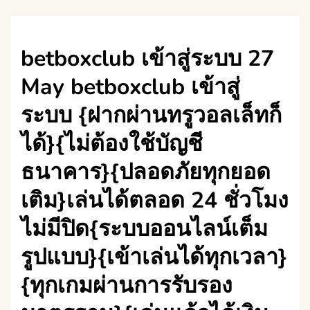
betboxclub เข้าสู่ระบบ 27
May betboxclub เข้าสู่
ระบบ {ฝากผ่านทรูวอลเล็ทก็
ได้}{ไม่ต้องใช้บัญชี
ธนาคาร}{ปลอดภัยทุกยอด
เติม}เล่นได้ตลอด 24 ชั่วโมง
ไม่มีปิด{ระบบออนไลน์เต็ม
รูปแบบ}{เข้าเล่นได้ทุกเวลา}
{ทุกเกมผ่านการรับรอง