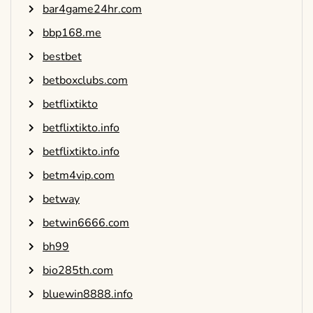
bar4game24hr.com
bbp168.me
bestbet
betboxclubs.com
betflixtikto
betflixtikto.info
betflixtikto.info
betm4vip.com
betway
betwin6666.com
bh99
bio285th.com
bluewin8888.info