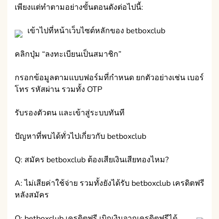
เพียงแต่ทำตามอย่างขั้นตอนดังต่อไปนี้:
เข้าไปที่หน้าเว็บไซต์หลักของ betboxclub
คลิกปุ่ม “ลงทะเบียนเป็นสมาชิก”
กรอกข้อมูลตามแบบฟอร์มที่กำหนด ยกตัวอย่างเช่น เบอร์
โทร รหัสผ่าน รวมทั้ง OTP
รับรองตัวตน และเข้าสู่ระบบทันที
ปัญหาที่พบได้ทั่วไปเกี่ยวกับ betboxclub
Q: สมัคร betboxclub ต้องเสียเงินเสียทองไหม?
A: ไม่เสียค่าใช้จ่าย รวมทั้งยังได้รับ betboxclub เครดิตฟรี
หลังสมัคร
Q:
betboxclub เครดิตฟรี
เบิกเงินจากเครดิตฟรีได้