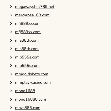
megawaysbet789.net
mercyrosa168.com
mfj889xx.com
mfj889xx.com
mia88th.com
mia88th.com
mib555s.com
mib555s.com
mmgoldsbets.com
mmplay-casino.com
mono1688
mono16888.com
moza888.com