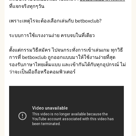
ที่แจกจริงทุกๆวัน
เพราะเหตุไรจะต้องเลือกเล่นกับ betboxclub?
ระบบการใช้แรงงานง่าย ครบจบในที่เดียว
ตั้งแต่กรรมวิธีสมัคร ไปจนกระทั่งการเข้าเล่นเกม ทุกวิธี
การที่ betboxclub ถูกออกแบบมาให้ใช้งานง่ายที่สุด
รองรับภาษาไทยเต็มแบบ และเข้ากันได้กับทุกอุปกรณ์ ไม่
ว่าจะเป็นมือถือหรือคอมพิวเตอร์