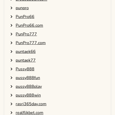
punpro
PunPro66
PunPro66.com
PunPro777
PunPro777.com
puntaek66
puntaek77
Pussy888
pussy888fun
pussy888play
pussy888win
rasri365day.com
realflikbet.com