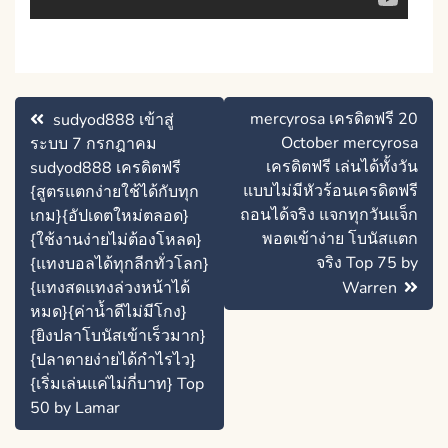
แนะแนว
mercyrosa เครดิตฟรี 20
sudyod888 เข้าสู่
เรื่อง
October mercyrosa
ระบบ 7 กรกฎาคม
เครดิตฟรี เล่นได้ทั้งวัน
sudyod888 เครดิตฟรี
แบบไม่มีหัวร้อนเครดิตฟรี
{สูตรแตกง่ายใช้ได้กับทุก
ถอนได้จริง แจกทุกวันแจ็ก
เกม}{อัปเดตใหม่ตลอด}
พอตเข้าง่าย โบนัสแตก
{ใช้งานง่ายไม่ต้องโหลด}
จริง Top 75 by
{แทงบอลได้ทุกลีกทั่วโลก}
{แทงสดแทงล่วงหน้าได้
Warren
หมด}{ค่าน้ำดีไม่มีโกง}
{ยิงปลาโบนัสเข้าเร็วมาก}
{ปลาตายง่ายได้กำไรไว}
{เริ่มเล่นแค่ไม่กี่บาท} Top
50 by Lamar