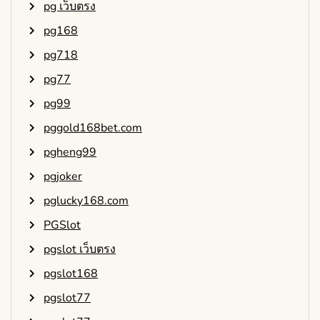
pg เว็บตรง
pg168
pg718
pg77
pg99
pggold168bet.com
pgheng99
pgjoker
pglucky168.com
PGSlot
pgslot เว็บตรง
pgslot168
pgslot77