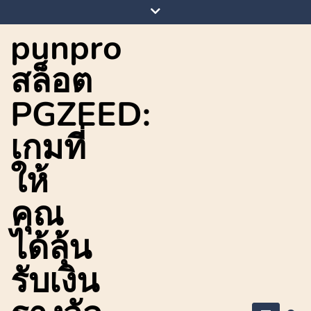
Skip
to
punpro
content
สล็อต
PGZEED:
เกมที่
ให้
คุณ
ได้ลุ้น
รับเงิน