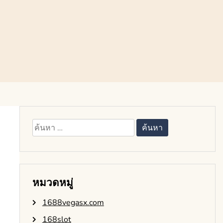
ค้นหา
สำหรับ:
หมวดหมู่
1688vegasx.com
168slot