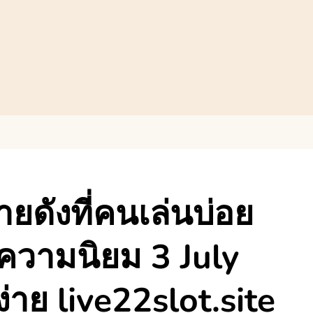
ายดังที่คนเล่นบ่อย
บความนิยม 3 July
่าย live22slot.site