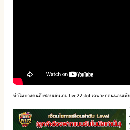
ทำไมบางคนถึงชอบเล่นเกม live22slot เฉพาะก่อนนอนเพีย