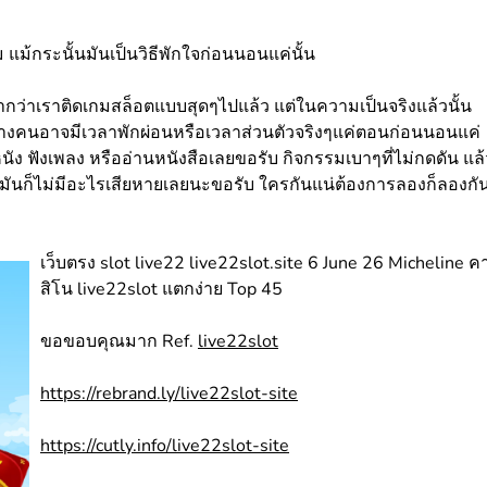
แม้กระนั้นมันเป็นวิธีพักใจก่อนนอนแค่นั้น
จากว่าเราติดเกมสล็อตแบบสุดๆไปแล้ว แต่ในความเป็นจริงแล้วนั้น
่า บางคนอาจมีเวลาพักผ่อนหรือเวลาส่วนตัวจริงๆแค่ตอนก่อนนอนแค่
หนัง ฟังเพลง หรืออ่านหนังสือเลยขอรับ กิจกรรมเบาๆที่ไม่กดดัน แล้
กว่ามันก็ไม่มีอะไรเสียหายเลยนะขอรับ ใครกันแน่ต้องการลองก็ลองกั
เว็บตรง slot live22 live22slot.site 6 June 26 Micheline ค
สิโน live22slot แตกง่าย Top 45
ขอขอบคุณมาก Ref.
live22slot
https://rebrand.ly/live22slot-site
https://cutly.info/live22slot-site