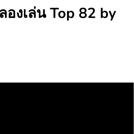
ดลองเล่น Top 82 by