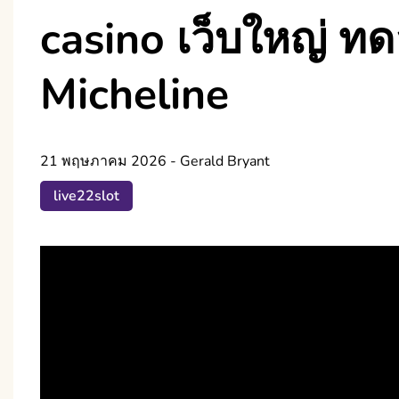
casino เว็บใหญ่ ท
Micheline
21 พฤษภาคม 2026
-
Gerald Bryant
live22slot