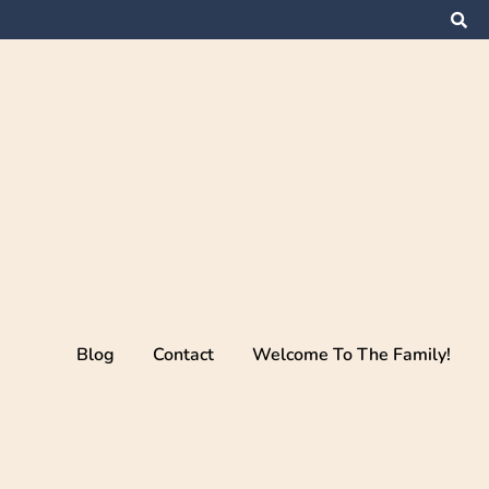
Blog
Contact
Welcome To The Family!