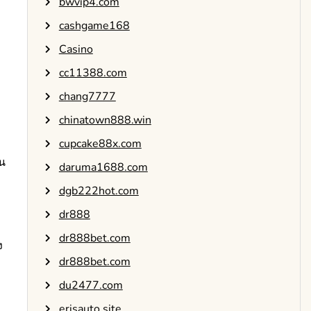
bwvip4.com
า
cashgame168
Casino
cc11388.com
chang7777
chinatown888.win
cupcake88x.com
็น
daruma1688.com
dgb222hot.com
dr888
dr888bet.com
ง
dr888bet.com
du2477.com
erisauto.site