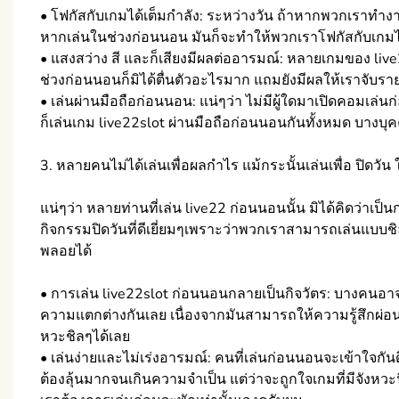
• โฟกัสกับเกมได้เต็มกำลัง: ระหว่างวัน ถ้าหากพวกเราทำ
หากเล่นในช่วงก่อนนอน มันก็จะทำให้พวกเราโฟกัสกับเกมไ
• แสงสว่าง สี และก็เสียงมีผลต่ออารมณ์: หลายเกมของ li
ช่วงก่อนนอนก็มิได้ตื่นตัวอะไรมาก แถมยังมีผลให้เราจับรา
• เล่นผ่านมือถือก่อนนอน: แน่ๆว่า ไม่มีผู้ใดมาเปิดคอมเล
ก็เล่นเกม live22slot ผ่านมือถือก่อนนอนกันทั้งหมด บางบุ
3. หลายคนไม่ได้เล่นเพื่อผลกำไร แม้กระนั้นเล่นเพื่อ ปิดวั
แน่ๆว่า หลายท่านที่เล่น live22 ก่อนนอนนั้น มิได้คิดว่าเป
กิจกรรมปิดวันที่ดีเยี่ยมๆเพราะว่าพวกเราสามารถเล่นแบบช
พลอยได้
• การเล่น live22slot ก่อนนอนกลายเป็นกิจวัตร: บางคนอาจ
ความแตกต่างกันเลย เนื่องจากมันสามารถให้ความรู้สึกผ่อนค
หวะชิลๆได้เลย
• เล่นง่ายและไม่เร่งอารมณ์: คนที่เล่นก่อนนอนจะเข้าใจกันด
ต้องลุ้นมากจนเกินความจำเป็น แต่ว่าจะถูกใจเกมที่มีจังหวะน