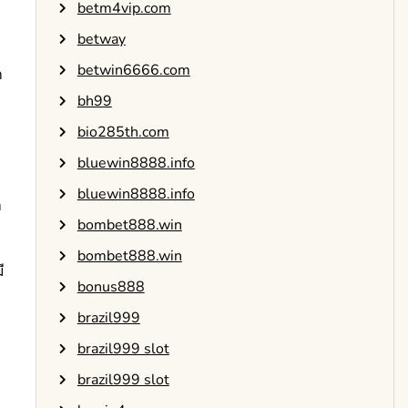
betm4vip.com
betway
betwin6666.com
ก
bh99
bio285th.com
bluewin8888.info
bluewin8888.info
า
bombet888.win
bombet888.win
ี
bonus888
brazil999
brazil999 slot
brazil999 slot