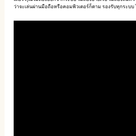
ว่าจะเล่นผ่านมือถือหรือคอมพิวเตอร์ก็ตาม รองรับทุกระบบ 