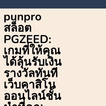
Skip
to
punpro
content
สล็อต
PGZEED:
เกมที่ให้คุณ
ได้ลุ้นรับเงิน
รางวัลทันที
เว็บคาสิโน
ออนไลน์ชั้น