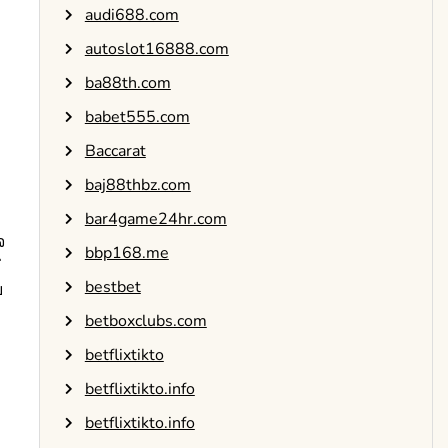
audi688.com
autoslot16888.com
ba88th.com
babet555.com
Baccarat
baj88thbz.com
bar4game24hr.com
จ
bbp168.me
่
bestbet
บ
betboxclubs.com
betflixtikto
betflixtikto.info
betflixtikto.info