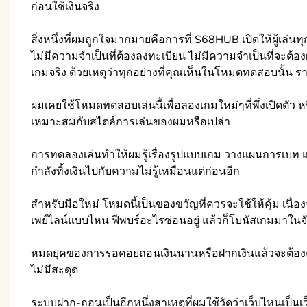
ก่อนใช้เงินจริง
สิ่งหนึ่งที่ผมถูกใจมากมายคือการที่ S68HUB เปิดให้ผู้เ
ไม่มีความจำเป็นที่ต้องลงทะเบียน ไม่มีความจำเป็นที่จะต
เกมจริง ด้วยเหตุว่าทุกอย่างที่คุณเห็นในโหมดทดสอบนั้น ร
ผมเคยใช้โหมดทดสอบเล่นนี้เพื่อลองเกมใหม่ๆที่พึ่งเปิดตัว ห
เหมาะสมกับสไตล์การเล่นของผมหรือเปล่า
การทดลองเล่นทำให้ผมรู้เรื่องรูปแบบเกม วางแผนการเบท แล้วก
กำลังทิ้งเงินไปกับความไม่รู้เหมือนแต่ก่อนอีก
สำหรับมือใหม่ โหมดนี้เป็นของขวัญที่ควรจะใช้ให้คุ้ม เน
เพย์ไลน์แบบไหน ฟีพบร์อะไรซ่อนอยู่ แล้วก็โบนัสเกมมาใน
หมดยุคของการรอคอยถอนเงินนานหรือฝากเงินแล้วจะต้องคอ
ไม่มีสะดุด
ระบบฝาก-ถอนเป็นอีกหนึ่งสาเหตุที่ผมใช้วัดว่าเว็บไหนเป็น