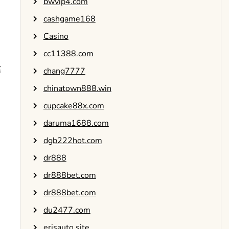
bwvip4.com
cashgame168
Casino
cc11388.com
้
chang7777
chinatown888.win
cupcake88x.com
daruma1688.com
dgb222hot.com
dr888
dr888bet.com
dr888bet.com
du2477.com
erisauto.site