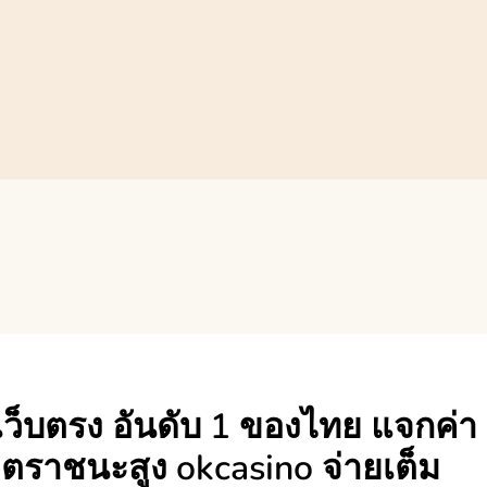
เว็บตรง อันดับ 1 ของไทย แจกค่า
ตราชนะสูง okcasino จ่ายเต็ม