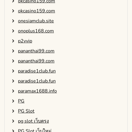
okcasino159.com
okcasino159.com
onesiamclub.site
onoplus168.com
p2vvip
pananthai99.com
pananthai99.com
paradise1club.fun
paradise1club.fun
paramax1688.info
PG
PG Slot
pg slot เว็บตรง
PG Slot เว็บใหม่