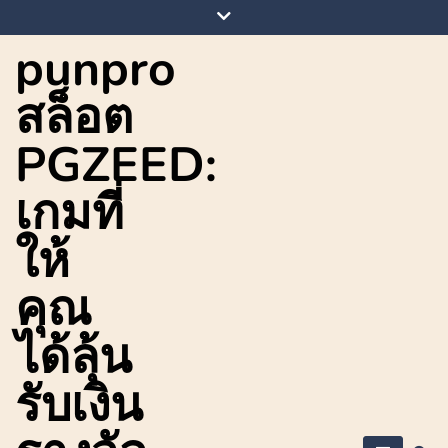
Skip
to
punpro
content
สล็อต
PGZEED:
เกมที่
ให้
คุณ
ได้ลุ้น
รับเงิน