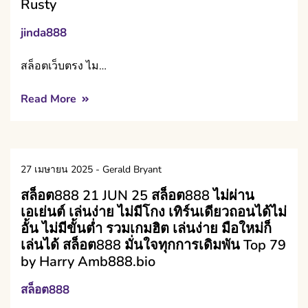
Rusty
jinda888
สล็อตเว็บตรง ไม…
Read More
27 เมษายน 2025
-
Gerald Bryant
สล็อต888 21 JUN 25 สล็อต888 ไม่ผ่าน
เอเย่นต์ เล่นง่าย ไม่มีโกง เทิร์นเดียวถอนได้ไม่
อั้น ไม่มีขั้นต่ำ รวมเกมฮิต เล่นง่าย มือใหม่ก็
เล่นได้ สล็อต888 มั่นใจทุกการเดิมพัน Top 79
by Harry Amb888.bio
สล็อต888