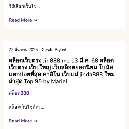
วิธีเลือกเว็บไซ…
Read More
27 มีนาคม 2025
-
Gerald Bryant
สล็อตเว็บตรง Jin888.me 13 มี.ค. 68 สล็อต
เว็บตรง เว็บ ใหญ่ เว็บสล็อตยอดนิยม โบนัส
แตกบ่อยที่สุด คาสิโน เว็บแม่ jinda888 ใหม่
ล่าสุด Top 95 by Mariel
สล็อต888
สล็อตเว็บไซต์ตร…
Read More