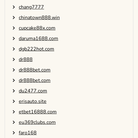
chang7777
chinatown888.win
cupcake88x.com
daruma1688.com
dgb222hot.com
dr888
dr888bet.com
dr888bet.com
du2477.com
erisauto.site
etbet16888.com
eu369clubs.com
faro168