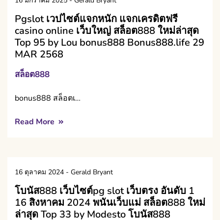
16 มกราคม 2025
-
Gerald Bryant
Pgslot เวปไซต์แจกหนัก แจกเครดิตฟรี
casino online เว็บใหญ่ สล็อต888 ใหม่ล่าสุด
Top 95 by Lou bonus888 Bonus888.life 29
MAR 2568
สล็อต888
bonus888 สล็อตเ…
Read More
16 ตุลาคม 2024
-
Gerald Bryant
โบนัส888 เว็บไซต์pg slot เว็บตรง อันดับ 1
16 สิงหาคม 2024 พนันเว็บแม่ สล็อต888 ใหม่
ล่าสุด Top 33 by Modesto โบนัส888