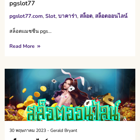
pgslot77
pgslot77.com
Slot
บาคาร่า
สล็อต
สล็อตออนไลน์
,
,
,
,
สล็อตแมชชีน pgs…
Read More
30 พฤษภาคม 2023
-
Gerald Bryant