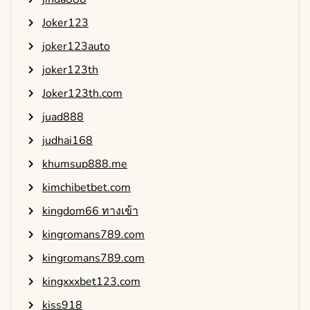
Joker123
joker123auto
joker123th
Joker123th.com
juad888
judhai168
khumsup888.me
kimchibetbet.com
kingdom66 ทางเข้า
kingromans789.com
kingromans789.com
kingxxxbet123.com
kiss918