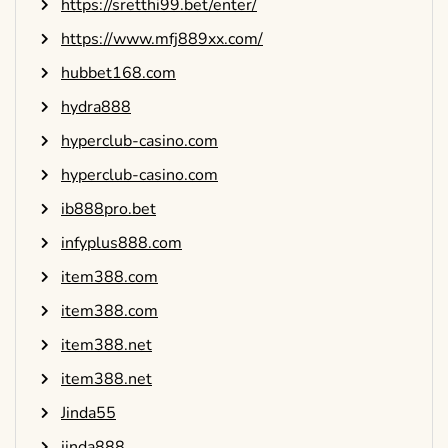
https://sretthi99.bet/enter/
https://www.mfj889xx.com/
hubbet168.com
hydra888
hyperclub-casino.com
hyperclub-casino.com
ib888pro.bet
infyplus888.com
item388.com
item388.com
item388.net
item388.net
Jinda55
jinda888