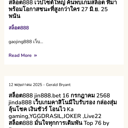
สล็อต888 เวปไซต์ใหญ่ ค้นพบเกมสล็อต ที่มา
พร้อมโอกาสชนะที่สูงกว่าใคร 27 มิ.ย. 25
พนัน
สล็อต888
gaojing888 เว็บ…
Read More
12 พฤษภาคม 2025
-
Gerald Bryant
สล็อต888 jin888.bet 16 กรกฎาคม 2568
jinda888 เว็บเกมคาสิโนมีใบรับรอง กล่องสุ่ม
ลุ้นโชค เงินชัวร์ โอนไว Ka
gaming,YGGDRASIL,JOKER ,Live22
สล็อต888 มั่นใจทุกการเดิมพัน Top 76 by