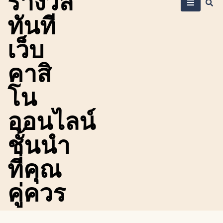
รางวัล
ทันที
เว็บ
คาสิ
โน
ออนไลน์
ชั้นนำ
ที่คุณ
คู่ควร