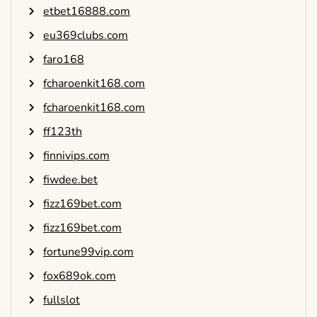
etbet16888.com
eu369clubs.com
faro168
fcharoenkit168.com
fcharoenkit168.com
ff123th
finnivips.com
fiwdee.bet
fizz169bet.com
fizz169bet.com
fortune99vip.com
fox689ok.com
fullslot