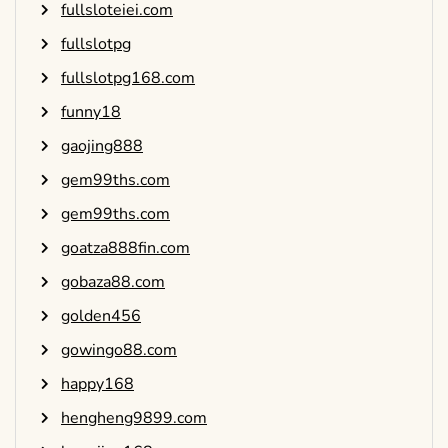
fullsloteiei.com
fullslotpg
fullslotpg168.com
funny18
gaojing888
gem99ths.com
gem99ths.com
goatza888fin.com
gobaza88.com
golden456
gowingo88.com
happy168
hengheng9899.com