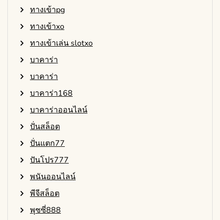
ทางเข้าpg
ทางเข้าxo
ทางเข้าเล่น slotxo
บาคาร่า
บาคาร่า
บาคาร่า168
บาคาร่าออนไลน์
ปั่นสล็อต
ปั่นแตก77
ปันโปร777
พนันออนไลน์
พีจีสล็อต
พุซซี่888