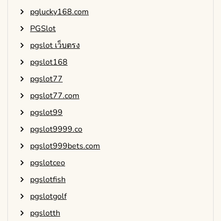
pglucky168.com
PGSlot
pgslot เว็บตรง
pgslot168
pgslot77
pgslot77.com
pgslot99
pgslot9999.co
pgslot999bets.com
pgslotceo
pgslotfish
pgslotgolf
pgslotth