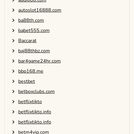
autoslot16888.com
ba88th.com
babet555.com
Baccarat
baj88thbz.com
bar4game24hr.com
bbp168.me
bestbet
betboxclubs.com
betflixtikto
betflixtikto.info
betflixtikto.info
betm4vip.com