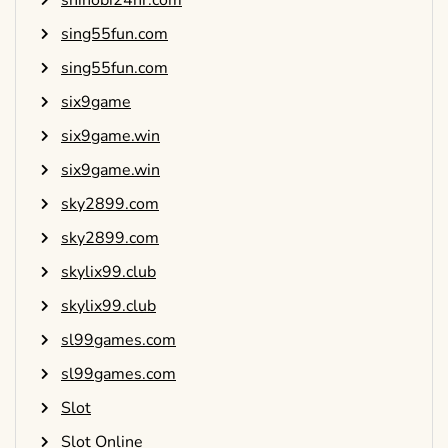
sing55fun.com
sing55fun.com
six9game
six9game.win
six9game.win
sky2899.com
sky2899.com
skylix99.club
skylix99.club
sl99games.com
sl99games.com
Slot
Slot Online