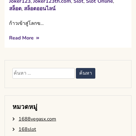
Joker123
Joker123th.com
Slot
Slot Online
,
,
,
,
สล็อต
สล็อตออนไลน์
,
ก้าวเข้าสู่โลกข…
Read More
ค้นหา
สำหรับ:
หมวดหมู่
1688vegasx.com
168slot