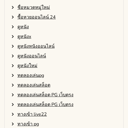
ชื่อหมวดหมู่ใหม่
ซื้อหวยออนไลน์ 24
ดูหนัง
ดูหนังx
ดูหนังหนังออนไลน์
ดูหนังออนไลน์
ดูหนังใหม่
ทดลองเล่นpg
ทดลองเล่นสล็อต
ทดลองเล่นสล็อต PG เว็บตรง
ทดลองเล่นสล็อต PG เว็บตรง
ทางเข้า live22
ทางเข้า pg