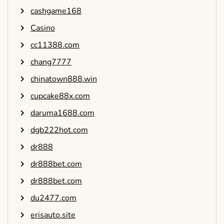
cashgame168
Casino
cc11388.com
chang7777
chinatown888.win
cupcake88x.com
daruma1688.com
dgb222hot.com
dr888
dr888bet.com
dr888bet.com
du2477.com
erisauto.site