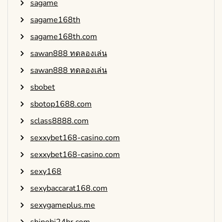
sagame
sagame168th
sagame168th.com
sawan888 ทดลองเล่น
sawan888 ทดลองเล่น
sbobet
sbotop1688.com
sclass8888.com
sexxybet168-casino.com
sexxybet168-casino.com
sexy168
sexybaccarat168.com
sexygameplus.me
shinobi24hr.com