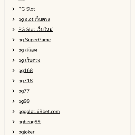
PG Slot
pg slot เว็บตรง
PG Slot เว็บใหม่
pg SuperGame
pg สล็อต
pg เว็บตรง
pg168
pg718
pg77
pg99
pggold168bet.com
pgheng99
pgjoker