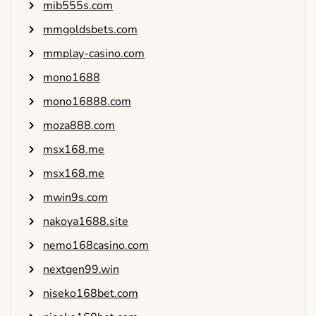
mib555s.com
mmgoldsbets.com
mmplay-casino.com
mono1688
mono16888.com
moza888.com
msx168.me
msx168.me
mwin9s.com
nakoya1688.site
nemo168casino.com
nextgen99.win
niseko168bet.com