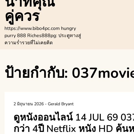
นำที่คุณ
คู่ควร
https://www.bibo4pc.com hungry
purry 888 Riches888pg: ประตูทางสู่
ความร่ำรวยที่ไม่เคยคิด
ป้ายกำกับ:
037movi
2 มิถุนายน 2026
-
Gerald Bryant
ดูหนังออนไลน์ 14 JUL 69 0
กว่า 4ปี Netflix หนัง HD ค้น