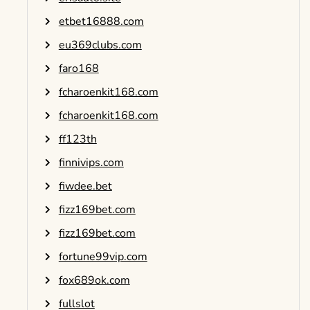
etbet16888.com
eu369clubs.com
faro168
fcharoenkit168.com
fcharoenkit168.com
ff123th
finnivips.com
fiwdee.bet
fizz169bet.com
fizz169bet.com
fortune99vip.com
fox689ok.com
fullslot