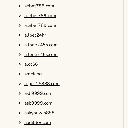
abbet789.com
acebet789.com
acebet789.com
allbet24hr
allone745s.com
allone745s.com
alot66
ambking
argus16888.com
asb9999.com
asb9999.com
askyouwin888
audi688.com