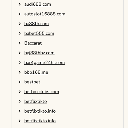
audi688.com
autoslot16888.com
ba88th.com
babet555.com
Baccarat
baj88thbz.com
bar4game24hr.com
bbp168.me
bestbet
betboxclubs.com
betflixtikto
betflixtikto.info
betflixtikto.info