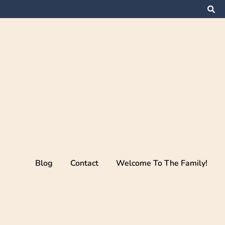
Blog
Contact
Welcome To The Family!