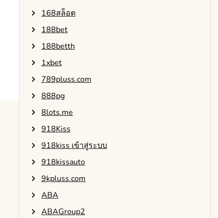
168สล็อต
188bet
188betth
1xbet
789pluss.com
888pg
8lots.me
918Kiss
918kiss เข้าสู่ระบบ
918kissauto
9kpluss.com
ABA
ABAGroup2