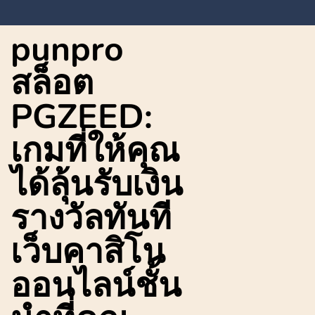
Skip
to
punpro
content
สล็อต
PGZEED:
เกมที่ให้คุณ
ได้ลุ้นรับเงิน
รางวัลทันที
เว็บคาสิโน
ออนไลน์ชั้น