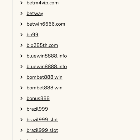
betm4vip.com
betway
betwin6666.com
bh99
bio285th.com
bluewin8888.info
bluewin8888.info
bombet888.win
bombet888.win
bonus888
brazil999
brazil999 slot
brazil999 slot