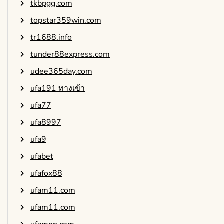
tkbpgg.com
topstar359win.com
tr1688.info
tunder88express.com
udee365day.com
ufa191 ทางเข้า
ufa77
ufa8997
ufa9
ufabet
ufafox88
ufam11.com
ufam11.com