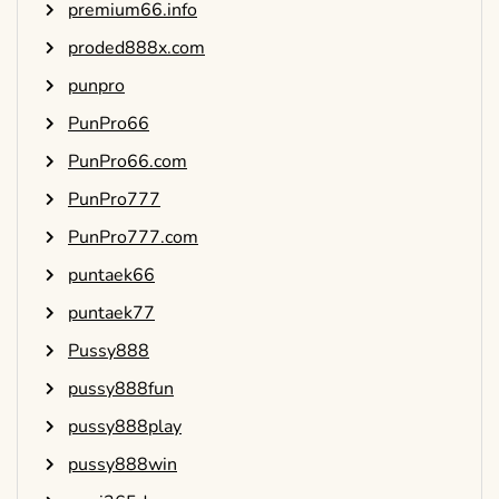
premium66.info
proded888x.com
punpro
PunPro66
PunPro66.com
PunPro777
PunPro777.com
puntaek66
puntaek77
Pussy888
pussy888fun
pussy888play
pussy888win