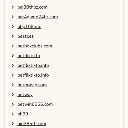
baj88thbz.com
bar4game24hr.com
bbp168.me
bestbet
betboxclubs.com
betflixtikto
betflixtikto.info
betflixtikto.info
betm4vip.com
betway
betwin6666.com
bh99
bio285th.com