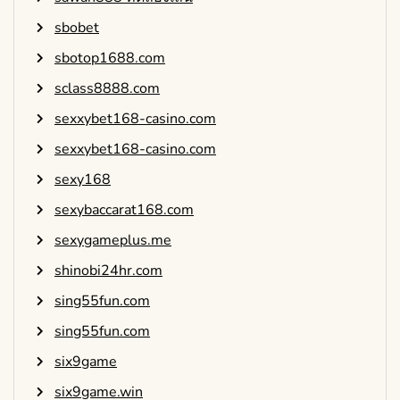
sbobet
sbotop1688.com
sclass8888.com
sexxybet168-casino.com
sexxybet168-casino.com
sexy168
sexybaccarat168.com
sexygameplus.me
shinobi24hr.com
sing55fun.com
sing55fun.com
six9game
six9game.win