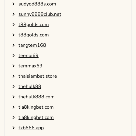
sudyod888s.com
sunny9999club.net
t88golds.com
t88golds.com
tangtem168
teenoi69
temmax69
thaisiambet.store
thehulk88
thehulk888.com
tia8kingbet.com
tia8kingbet.com
tkb666.app