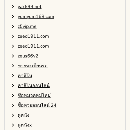
yak699.net
yumyum168.com
z5vip.me
zeed1911.com
zeed1911.com
zeus66v2
ขายทะเบียนรถ
คาสิโน
คาสิโนออนไลน์
ชื่อหมวดหมู่ใหม่
ซื้อหวยออนไลน์ 24
ดูหนัง
ดูหนังx