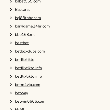
babet555.com
Baccarat
baj88thbz.com
bar4game24hr.com
bbp168.me
bestbet
betboxclubs.com
betflixtikto
betflixtikto.info
betflixtikto.info
betm4vip.com
betway
betwin6666.com
bh99