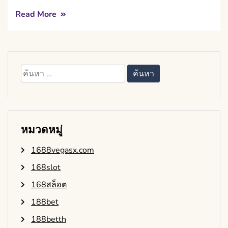
Read More
ค้นหา
สำหรับ:
หมวดหมู่
1688vegasx.com
168slot
168สล็อต
188bet
188betth