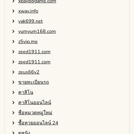
xpay88game.com
xway.info
yak699.net
yumyum168.com
z5vip.me
zeed1911.com
zeed1911.com
zeus66v2
ขายทะเบียนรถ
คาสิโน
คาสิโนออนไลน์
ชื่อหมวดหมู่ใหม่
ซื้อหวยออนไลน์ 24
ดูหนัง