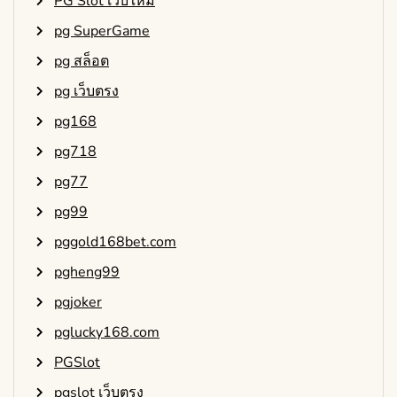
PG Slot เว็บใหม่
pg SuperGame
pg สล็อต
pg เว็บตรง
pg168
pg718
pg77
pg99
pggold168bet.com
pgheng99
pgjoker
pglucky168.com
PGSlot
pgslot เว็บตรง