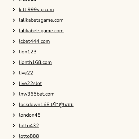
kitti999vip.com
lalikabetsgame.com
lalikabetsgame.com
lcbet444.com
lion123
lionth168.com
live22
live22slot
lnw365bet.com
lockdown168 เข้าสู่ระบบ
london45
lotto432
lotto888