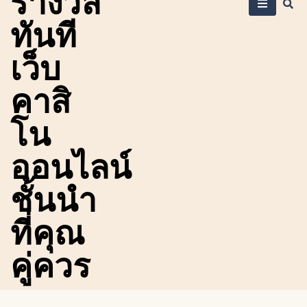
รางวัล
ทันที
เว็บ
คาสิ
โน
ออนไลน์
ชั้นนำ
ที่คุณ
คู่ควร