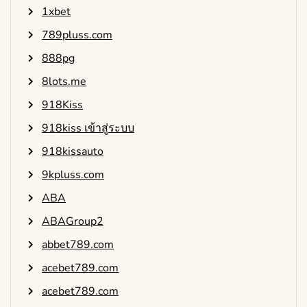
1xbet
789pluss.com
888pg
8lots.me
918Kiss
918kiss เข้าสู่ระบบ
918kissauto
9kpluss.com
ABA
ABAGroup2
abbet789.com
acebet789.com
acebet789.com