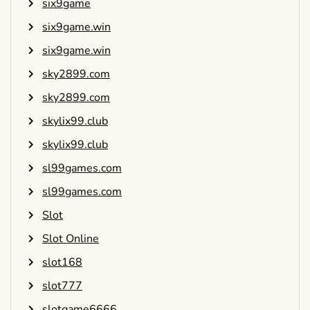
six9game
six9game.win
six9game.win
sky2899.com
sky2899.com
skylix99.club
skylix99.club
sl99games.com
sl99games.com
Slot
Slot Online
slot168
slot777
slotgame6666