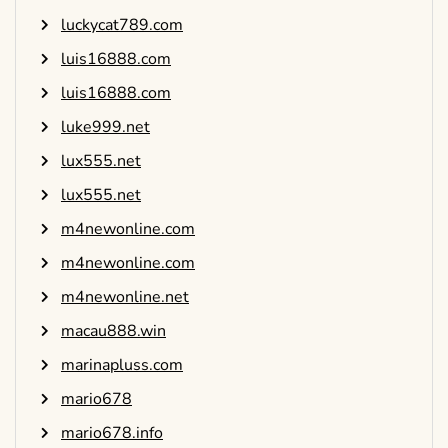
luckycat789.com
luis16888.com
luis16888.com
luke999.net
lux555.net
lux555.net
m4newonline.com
m4newonline.com
m4newonline.net
macau888.win
marinapluss.com
mario678
mario678.info