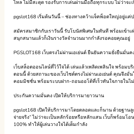
ไหล ไม่มีสะดุด รองรับการเล่นผ่านมือถือทุกระบบ ไม่ว่าจ
pgslot168 เริ่มต้นวันนี้ – ช่องทางคว้าแจ็คพ็อตใหญ่อยู่แค่ป
สมัครสมาชิกกับเราวันนี้ รับโบนัสพิเศษในทันที พร้อมเข้า
สนุกสนานแล้วก็เงินรางวัลจำนวนมากกำลังรอคอยคุณอยู่
PGSLOT168 เว็บตรงไม่ผ่านเอเย่นต์ ยืนยันความยั่งยืนมั่นคง
เว็บสล็อตออนไลน์ที่ไว้ใจได้ เล่นแล้วเพลิดเพลินใจ พร้อม
ตอนนี้ ด้วยสถานะของเว็บไซต์ตรงไม่ผ่านเอเย่นต์ คุณจึงมั่น
คอมมิชชั่น พร้อมระบบฝาก-ถอนออโต้ที่เร็วทันใจภายในไม่กี
ประกันความมั่นคง เปิดให้บริการมายาวนาน
pgslot168 เปิดให้บริการมาโดยตลอดและก็นาน ด้วยฐานลูกค้าที
จ่ายจริง” ไม่ว่าจะเป็นหลักร้อยหรือหลักแสน เว็บก็พร้อมโอ
100% ทำให้ผู้เล่นวางใจได้เต็มกำลัง