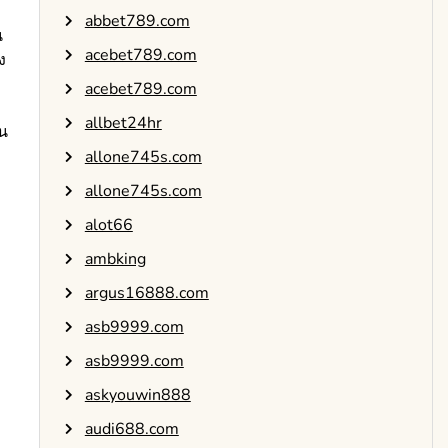
abbet789.com
น
acebet789.com
ง
acebet789.com
allbet24hr
็น
allone745s.com
allone745s.com
alot66
ambking
argus16888.com
asb9999.com
asb9999.com
askyouwin888
audi688.com