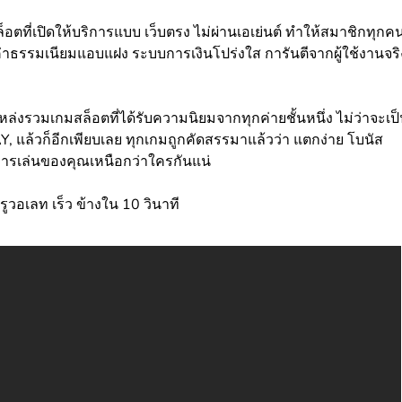
สล็อตที่เปิดให้บริการแบบ เว็บตรง ไม่ผ่านเอเย่นต์ ทำให้สมาชิกทุกค
ค่าธรรมเนียมแอบแฝง ระบบการเงินโปร่งใส การันตีจากผู้ใช้งานจริ
แหล่งรวมเกมสล็อตที่ได้รับความนิยมจากทุกค่ายชั้นหนึ่ง ไม่ว่าจะเป
ล้วก็อีกเพียบเลย ทุกเกมถูกคัดสรรมาแล้วว่า แตกง่าย โบนัส
้การเล่นของคุณเหนือกว่าใครกันแน่
รูวอเลท เร็ว ข้างใน 10 วินาที