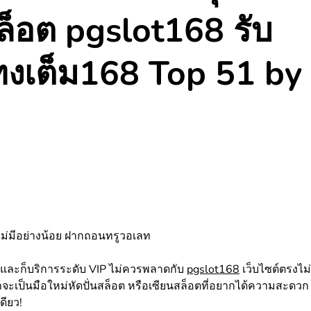
สล็อต pgslot168 รับ
แทงเต็ม168 Top 51 by
 ไม่มีอย่างน้อย ฝากถอนทรูวอเลท
าย และก็บริการระดับ VIP ไม่ควรพลาดกับ
pgslot168
เว็บไซต์ตรงไม่
ว่าจะเป็นมือใหม่หัดปั่นสล็อต หรือเซียนสล็อตที่อยากได้ความสะดวก
ดียว!