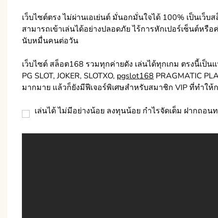
เว็บไซต์ตรง ไม่ผ่านเอเย่นต์ มั่นอกมั่นใจได้ 100% เป็นเว็บ
สามารถเข้าเล่นได้อย่างปลอดภัย ไร้การหักเปอร์เซ็นต์หรือ
นับหมื่นคนต่อวัน
เว็บไซต์ สล็อต168 รวมทุกค่ายดัง เล่นได้ทุกเกม ตรงนี้เป็น
PG SLOT, JOKER, SLOTXO,
pgslot168
PRAGMATIC PLAY, แ
มากมาย แล้วก็ยังมีฟีเจอร์พิเศษสำหรับสมาชิก VIP ที่ทำให
เล่นได้ ไม่มีอย่างน้อย ลงทุนน้อย กำไรจัดเต็ม ฝากถอนท