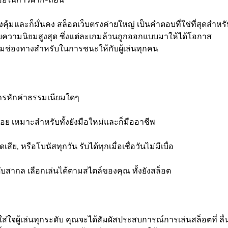
้มและก็มั่นคง สล็อตเว็บตรงค่ายใหญ่ เป็นคำตอบที่ใช่ที่สุดสำหรั
ับความนิยมสูงสุด ซึ่งแต่ละเกมล้วนถูกออกแบบมาให้ได้โอกาส
เพิ่มช่องทางสำหรับในการชนะให้กับผู้เล่นทุกคน
ีการหักค่าธรรมเนียมใดๆ
น้อย เหมาะสำหรับทั้งยังมือใหม่และก็มืออาชีพ
, หรือโบนัสทุกวัน รับได้ทุกเมื่อเชื่อวันไม่มีเบื่อ
บสากล เลือกเล่นได้ตามสไตล์ของคุณ ทั้งยังสล็อต
ส่ใจผู้เล่นทุกระดับ คุณจะได้สัมผัสประสบการณ์การเล่นสล็อตที่ ลื่