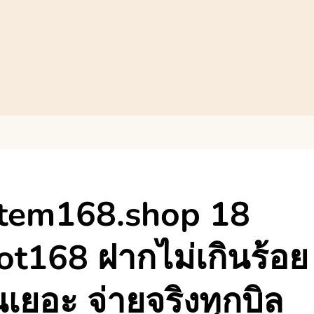
tem168.shop 18
t168 ฝากไม่เกินร้อย
นเยอะ จ่ายจริงทุกบิล