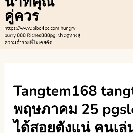
นำที่คุณ
คู่ควร
https://www.bibo4pc.com hungry
purry 888 Riches888pg: ประตูทางสู่
ความร่ำรวยที่ไม่เคยคิด
Tangtem168 tang
พฤษภาคม 25 pgslo
ได้สอยตังแน่ คนเล่