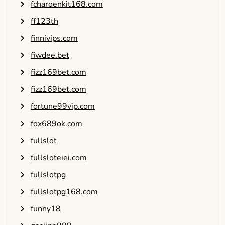
fcharoenkit168.com
ff123th
finnivips.com
fiwdee.bet
fizz169bet.com
fizz169bet.com
fortune99vip.com
fox689ok.com
fullslot
fullsloteiei.com
fullslotpg
fullslotpg168.com
funny18