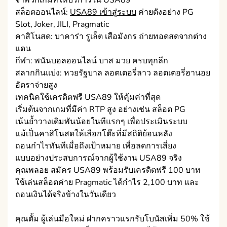
จำพวกเกมที่ให้บริการใน USA89
สล็อตออนไลน์:
USA89 เข้าสู่ระบบ
ค่ายดังอย่าง PG
Slot, Joker, JILI, Pragmatic
คาสิโนสด: บาคาร่า รูเล็ต เสือมังกร ถ่ายทอดสดจากต่าง
แดน
กีฬา: พนันบอลออนไลน์ บาส มวย ครบทุกลีก
สลากกินแบ่ง: หวยรัฐบาล ลอตเตอรี่ลาว ลอตเตอรี่ฮานอย
อัตราจ่ายสูง
เทคนิคใช้เครดิตฟรี USA89 ให้คุ้มค่าที่สุด
เริ่มต้นจากเกมที่มีค่า RTP สูง อย่างเช่น สล็อต PG
เน้นย้ำวางเดิมพันน้อยในทีแรกๆ เพื่อประเมินระบบ
แม้เป็นคาสิโนสดให้เลือกโต๊ะที่มีสถิติย้อนหลัง
ถอนกำไรทันทีเมื่อถึงเป้าหมาย เพื่อลดการเสี่ยง
แบบอย่างประสบการณ์จากผู้ใช้งาน USA89 จริง
คุณพลอย สมัคร USA89 พร้อมรับเครดิตฟรี 100 บาท
ใช้เล่นสล็อตค่าย Pragmatic ได้กำไร 2,100 บาท และ
ถอนเงินได้จริงข้างในวันเดียว
คุณตั้ม ผู้เล่นมือใหม่ ฝากคราวแรกรับโบนัสเพิ่ม 50% ใช้