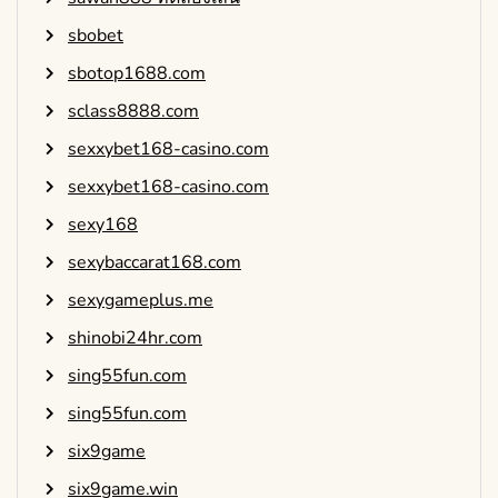
sbobet
sbotop1688.com
sclass8888.com
sexxybet168-casino.com
sexxybet168-casino.com
sexy168
sexybaccarat168.com
sexygameplus.me
shinobi24hr.com
sing55fun.com
sing55fun.com
six9game
six9game.win