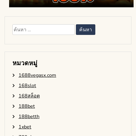
ค้นหา
สำหรับ:
หมวดหมู่
1688vegasx.com
168slot
168สล็อต
188bet
188betth
1xbet