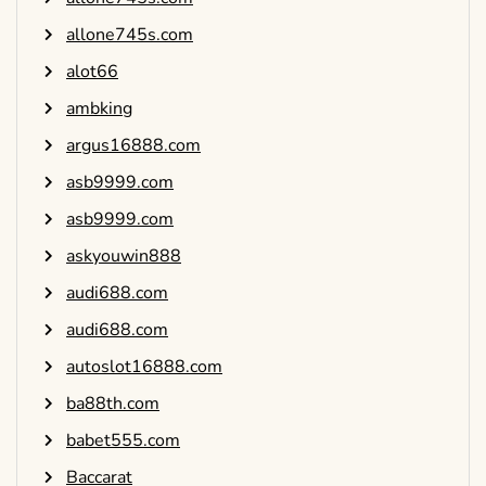
allone745s.com
alot66
ambking
argus16888.com
asb9999.com
asb9999.com
askyouwin888
audi688.com
audi688.com
autoslot16888.com
ba88th.com
babet555.com
Baccarat