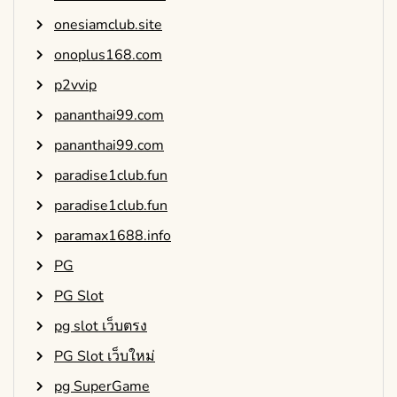
onesiamclub.site
onoplus168.com
p2vvip
pananthai99.com
pananthai99.com
paradise1club.fun
paradise1club.fun
paramax1688.info
PG
PG Slot
pg slot เว็บตรง
PG Slot เว็บใหม่
pg SuperGame