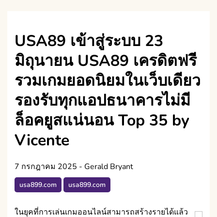
USA89 เข้าสู่ระบบ 23
มิถุนายน USA89 เครดิตฟรี
รวมเกมยอดนิยมในเว็บเดียว
รองรับทุกแอปธนาคารไม่มี
ล็อคยูสแน่นอน Top 35 by
Vicente
7 กรกฎาคม 2025
-
Gerald Bryant
usa899.com
usa899.com
ในยุคที่การเล่นเกมออนไลน์สามารถสร้างรายได้แล้ว