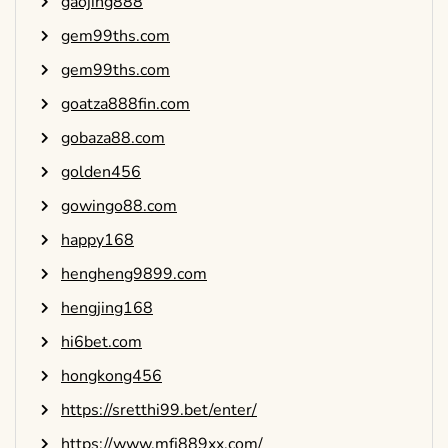
gaojing888
gem99ths.com
gem99ths.com
goatza888fin.com
gobaza88.com
golden456
gowingo88.com
happy168
hengheng9899.com
hengjing168
hi6bet.com
hongkong456
https://sretthi99.bet/enter/
https://www.mfj889xx.com/