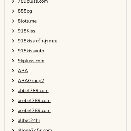
789pluss.com
888pg
8lots.me
918Kiss
918kiss เข้าสู่ระบบ
918kissauto
9kpluss.com
ABA
ABAGroup2
abbet789.com
acebet789.com
acebet789.com
allbet24hr
allone745s.com