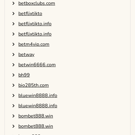
betboxclubs.com
betflixtikto
betflixtikto.info
betflixtikto.info
betm4vip.com
betway
betwin6666.com
bh99
bio285th.com
bluewin8888.info
bluewin8888.info
bombet888.win
bombet888.win