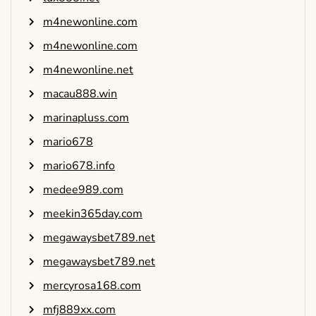
m4newonline.com
m4newonline.com
m4newonline.net
macau888.win
marinapluss.com
mario678
mario678.info
medee989.com
meekin365day.com
megawaysbet789.net
megawaysbet789.net
mercyrosa168.com
mfj889xx.com