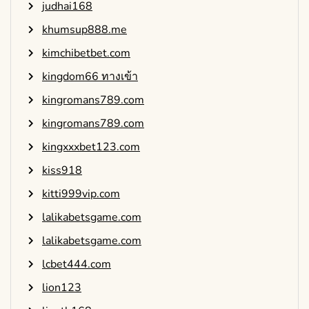
judhai168
khumsup888.me
kimchibetbet.com
kingdom66 ทางเข้า
kingromans789.com
kingromans789.com
kingxxxbet123.com
kiss918
kitti999vip.com
lalikabetsgame.com
lalikabetsgame.com
lcbet444.com
lion123