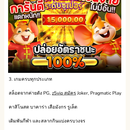
3. เกมครบทุกประเภท
สล็อตจากค่ายดัง PG,
z5vip สมัคร
Joker, Pragmatic Play
คาสิโนสด บาคาร่า เสือมังกร รูเล็ต
เดิมพันกีฬา และสลากกินแบ่งครบวงจร