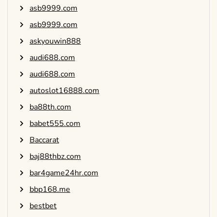
asb9999.com
asb9999.com
askyouwin888
audi688.com
audi688.com
autoslot16888.com
ba88th.com
babet555.com
Baccarat
baj88thbz.com
bar4game24hr.com
bbp168.me
bestbet