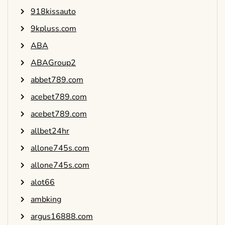
918kissauto
9kpluss.com
ABA
ABAGroup2
abbet789.com
acebet789.com
acebet789.com
allbet24hr
allone745s.com
allone745s.com
alot66
ambking
argus16888.com