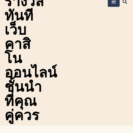
รางวัล
ทันที
เว็บ
คาสิ
โน
ออนไลน์
ชั้นนำ
ที่คุณ
คู่ควร