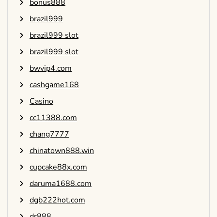
bonus888
brazil999
brazil999 slot
brazil999 slot
bwvip4.com
cashgame168
Casino
cc11388.com
chang7777
chinatown888.win
cupcake88x.com
daruma1688.com
dgb222hot.com
dr888