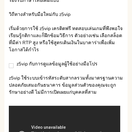
รองรับภาษาไทยเต็มแบบ
วิถีทางสำหรับมือใหม่กับ z5vip
เริ่มด้วยการใช้ z5vip เครดิตฟรี ทดสอบเล่นเกมที่พึงพอใจ
เรียนรู้กติกาและก็ฝึกซ้อมวิธีการ ตัวอย่างเช่น เลือกสล็อต
ที่มีค่า RTP สูง หรือใช้สูตรเดินเงินในบาคาร่าเพื่อเพิ่ม
โอกาสได้กำไร
z5vip กับการดูแลข้อมูลผู้ใช้อย่างมือโปร
z5vip ใช้ระบบเข้ารหัสระดับสากลรวมทั้งมาตรฐานความ
ปลอดภัยเสมอกันธนาคาร ข้อมูลส่วนตัวของคุณจะถูก
รักษาอย่างดี ไม่มีการเปิดเผยแก่บุคคลที่สาม