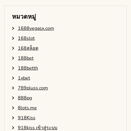
หมวดหมู่
1688vegasx.com
168slot
168สล็อต
188bet
188betth
1xbet
789pluss.com
888pg
8lots.me
918Kiss
918kiss เข้าสู่ระบบ