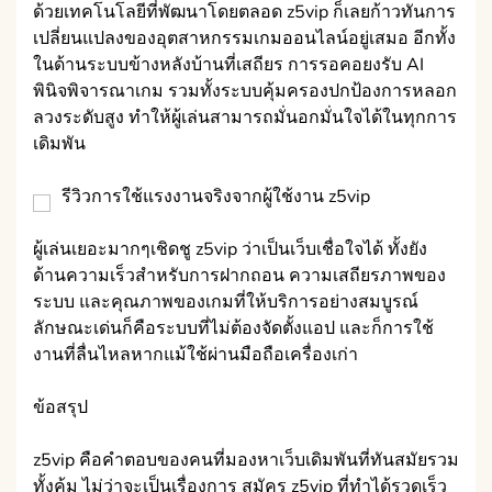
ด้วยเทคโนโลยีที่พัฒนาโดยตลอด z5vip ก็เลยก้าวทันการ
เปลี่ยนแปลงของอุตสาหกรรมเกมออนไลน์อยู่เสมอ อีกทั้ง
ในด้านระบบข้างหลังบ้านที่เสถียร การรอคอยงรับ AI
พินิจพิจารณาเกม รวมทั้งระบบคุ้มครองปกป้องการหลอก
ลวงระดับสูง ทำให้ผู้เล่นสามารถมั่นอกมั่นใจได้ในทุกการ
เดิมพัน
รีวิวการใช้แรงงานจริงจากผู้ใช้งาน z5vip
ผู้เล่นเยอะมากๆเชิดชู z5vip ว่าเป็นเว็บเชื่อใจได้ ทั้งยัง
ด้านความเร็วสำหรับการฝากถอน ความเสถียรภาพของ
ระบบ และคุณภาพของเกมที่ให้บริการอย่างสมบูรณ์
ลักษณะเด่นก็คือระบบที่ไม่ต้องจัดตั้งแอป และก็การใช้
งานที่ลื่นไหลหากแม้ใช้ผ่านมือถือเครื่องเก่า
ข้อสรุป
z5vip คือคำตอบของคนที่มองหาเว็บเดิมพันที่ทันสมัยรวม
ทั้งคุ้ม ไม่ว่าจะเป็นเรื่องการ สมัคร z5vip ที่ทำได้รวดเร็ว