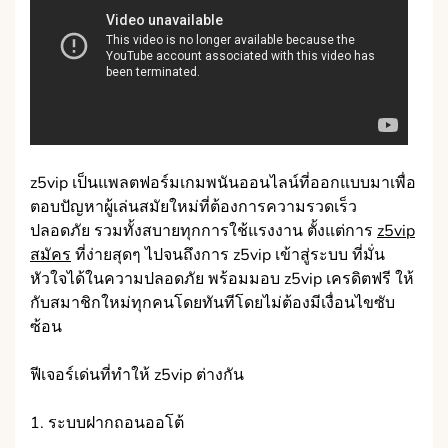
z5vip เป็นแพลตฟอร์มเกมพนันออนไลน์ที่ออกแบบมาเพื่อ
ตอบปัญหาผู้เล่นสมัยใหม่ที่ต้องการความรวดเร็ว
ปลอดภัย รวมทั้งสบายทุกการใช้แรงงาน ตั้งแต่การ
z5vip
สมัคร
ที่ง่ายสุดๆ ไปจนถึงการ z5vip เข้าสู่ระบบ ที่มั่น
หัวใจได้ในความปลอดภัย พร้อมมอบ z5vip เครดิตฟรี ให้
กับสมาชิกใหม่ทุกคนโดยทันทีโดยไม่ต้องมีเงื่อนไขซับ
ซ้อน
ฟีเจอร์เด่นที่ทำให้ z5vip ต่างกัน
1. ระบบฝากถอนออโต้